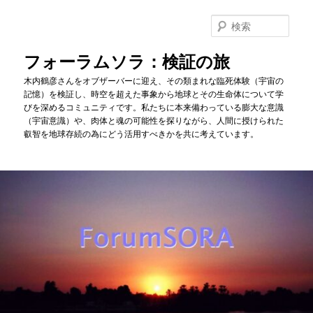
メ
サ
イ
ブ
検
ン
コ
索
コ
ン
フォーラムソラ：検証の旅
ン
テ
木内鶴彦さんをオブザーバーに迎え、その類まれな臨死体験（宇宙の
テ
ン
記憶）を検証し、時空を超えた事象から地球とその生命体について学
ン
ツ
びを深めるコミュニティです。私たちに本来備わっている膨大な意識
ツ
へ
（宇宙意識）や、肉体と魂の可能性を探りながら、人間に授けられた
へ
移
叡智を地球存続の為にどう活用すべきかを共に考えています。
移
動
動