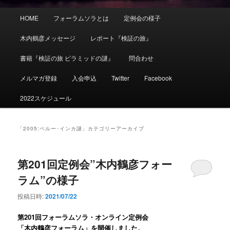
メ
HOME
フォーラムソラとは
定例会の様子
イ
ン
木内鶴彦メッセージ
レポート『検証の旅』
メ
ニ
書籍『検証の旅 ピラミッドの謎』
問合わせ
ュ
ー
メルマガ登録
入会申込
Twitter
Facebook
2022スケジュール
「
2005:ペルー･インカ謎
」カテゴリーアーカイブ
第201回定例会”木内鶴彦フォー
ラム”の様子
投稿日時:
2021/07/22
第201
回フォーラムソラ・オンライン定例会
「
木内鶴彦フォーラム
」を開催しました。