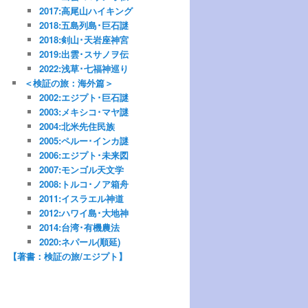
2017:高尾山ハイキング
2018:五島列島･巨石謎
2018:剣山･天岩座神宮
2019:出雲･スサノヲ伝
2022:浅草･七福神巡り
＜検証の旅：海外篇＞
2002:エジプト･巨石謎
2003:メキシコ･マヤ謎
2004:北米先住民族
2005:ペルー･インカ謎
2006:エジプト･未来図
2007:モンゴル天文学
2008:トルコ･ノア箱舟
2011:イスラエル神道
2012:ハワイ島･大地神
2014:台湾･有機農法
2020:ネパール(順延)
【著書：検証の旅/エジプト】