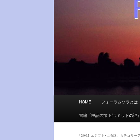
メ
HOME
フォーラムソラとは
イ
ン
書籍『検証の旅 ピラミッドの謎
メ
ニ
ュ
「
2002:エジプト･巨石謎
」カテゴリー