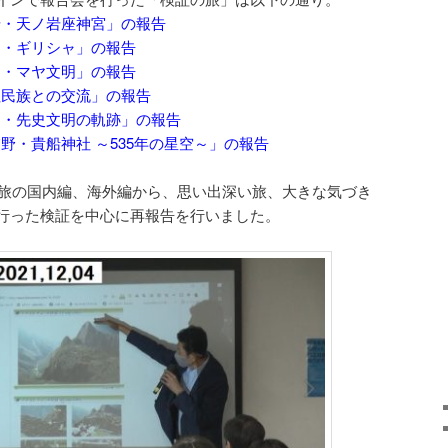
鏡岩・天ノ岩座神宮」の報告
プト・ギリシャ」の報告
シコ・マヤ文明」の報告
先住民族との交流」の報告
プト・先史文明の軌跡」の報告
交野・貴船神社 ～535年の星空～」の報告
証の旅の国内編、海外編から、思い出深い旅、大きな気づき
行った検証を中心に再報告を行いました。