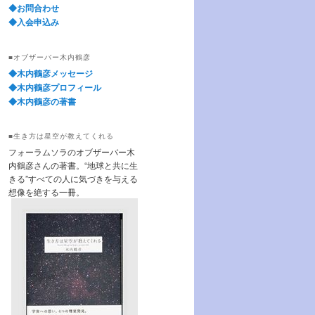
◆お問合わせ
◆入会申込み
■オブザーバー木内鶴彦
◆木内鶴彦メッセージ
◆木内鶴彦プロフィール
◆木内鶴彦の著書
■生き方は星空が教えてくれる
フォーラムソラのオブザーバー木
内鶴彦さんの著書。“地球と共に生
きる”すべての人に気づきを与える
想像を絶する一冊。