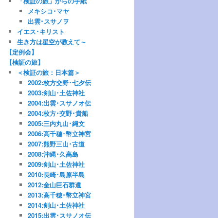
「検証の旅」からの手紙
メキシコ･マヤ
出雲･スサノヲ
イエス･キリスト
生き方は星空が教えて～
【定例会】
【検証の旅】
＜検証の旅：日本篇＞
2002:枚方交野･七夕伝
2003:剣山･土佐神社
2004:出雲･スサノオ伝
2004:枚方･交野･貴船
2005:三内丸山･縄文
2006:高千穂･幣立神宮
2007:熊野三山･古道
2008:沖縄･久高島
2009:剣山･土佐神社
2010:長崎･島原半島
2012:金山巨石群遺
2013:高千穂･幣立神宮
2014:剣山･土佐神社
2015:出雲･スサノオ伝