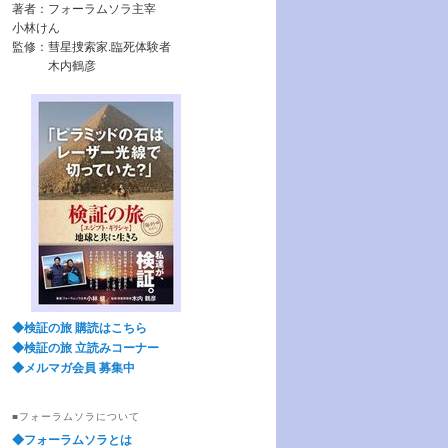
著者：フォーラムソラ主宰
小林けん
監修：彗星捜索家.臨死体験者
木内鶴彦
◆検証の旅 購読はこちら
◆検証の旅 立読みコーナー
◆メルマガ会員 募集中
■フォーラムソラについて
◆フォーラムソラとは