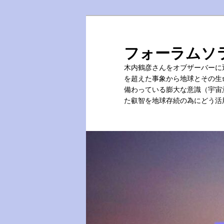
メ
サ
イ
ブ
ン
コ
フォーラムソ
コ
ン
木内鶴彦さんをオブザーバーに
ン
テ
を超えた事象から地球とその生
テ
ン
備わっている膨大な意識（宇宙
ン
ツ
た叡智を地球存続の為にどう活
ツ
へ
へ
移
移
動
動