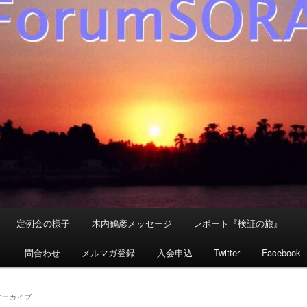
定例会の様子
木内鶴彦メッセージ
レポート『検証の旅』
』
問合わせ
メルマガ登録
入会申込
Twitter
Facebook
アーカイブ