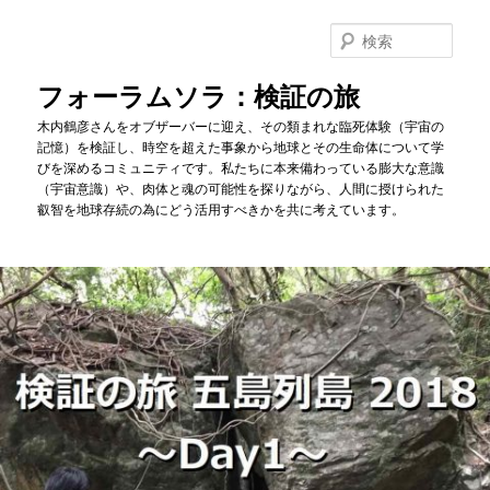
メ
イ
検
ン
索
コ
フォーラムソラ：検証の旅
ン
木内鶴彦さんをオブザーバーに迎え、その類まれな臨死体験（宇宙の
テ
記憶）を検証し、時空を超えた事象から地球とその生命体について学
ン
びを深めるコミュニティです。私たちに本来備わっている膨大な意識
ツ
（宇宙意識）や、肉体と魂の可能性を探りながら、人間に授けられた
へ
叡智を地球存続の為にどう活用すべきかを共に考えています。
移
動