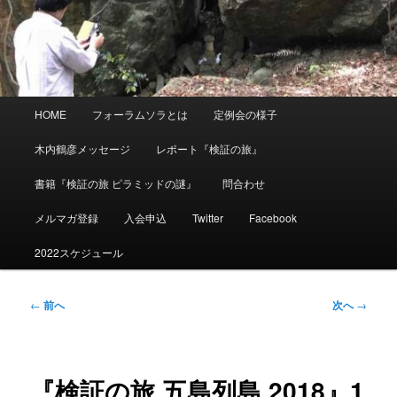
メ
HOME
フォーラムソラとは
定例会の様子
イ
ン
木内鶴彦メッセージ
レポート『検証の旅』
メ
ニ
書籍『検証の旅 ピラミッドの謎』
問合わせ
ュ
ー
メルマガ登録
入会申込
Twitter
Facebook
2022スケジュール
投
←
前へ
次へ
→
稿
ナ
ビ
ゲ
『検証の旅 五島列島 2018』1
ー