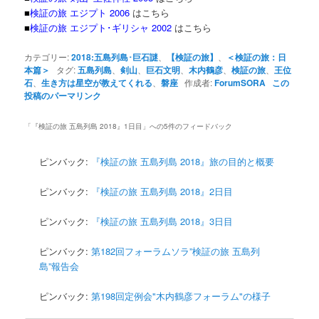
■
検証の旅 エジプト 2006
はこちら
■
検証の旅 エジプト･ギリシャ 2002
はこちら
カテゴリー:
2018:五島列島･巨石謎
、
【検証の旅】
、
＜検証の旅：日
本篇＞
タグ:
五島列島
、
剣山
、
巨石文明
、
木内鶴彦
、
検証の旅
、
王位
石
、
生き方は星空が教えてくれる
、
磐座
作成者:
ForumSORA
この
投稿のパーマリンク
「
『検証の旅 五島列島 2018』1日目
」への5件のフィードバック
ピンバック:
『検証の旅 五島列島 2018』旅の目的と概要
ピンバック:
『検証の旅 五島列島 2018』2日目
ピンバック:
『検証の旅 五島列島 2018』3日目
ピンバック:
第182回フォーラムソラ”検証の旅 五島列
島”報告会
ピンバック:
第198回定例会"木内鶴彦フォーラム"の様子