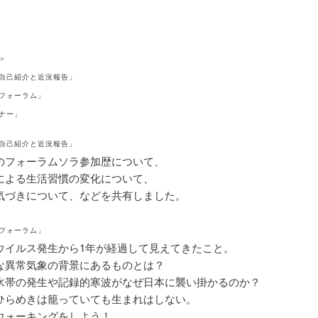
＞
の自己紹介と近況報告」
彦フォーラム」
ーナー」
の自己紹介と近況報告」
のフォーラムソラ参加歴について、
による生活習慣の変化について、
気づきについて、などを共有しました。
彦フォーラム」
ウイルス発生から1年が経過して見えてきたこと。
な異常気象の背景にあるものとは？
水帯の発生や記録的寒波がなぜ日本に襲い掛かるのか？
ひらめきは籠っていても生まれはしない。
ウォーキングをしよう！