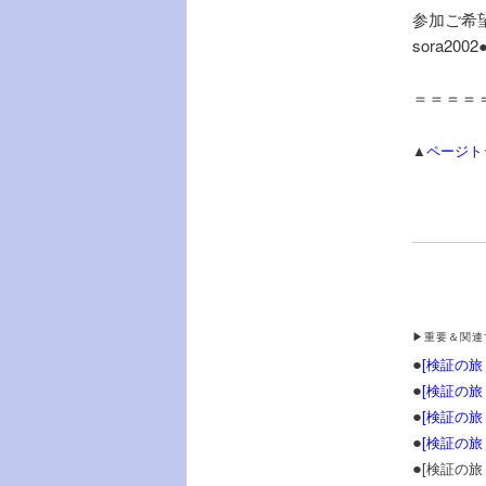
参加ご希
sora200
＝＝＝＝
▲
ページト
▶重要＆関連
●
[
検証の旅 
●
[
検証の旅 
●
[
検証の旅 
●
[
検証の旅 
●
[検証の旅 