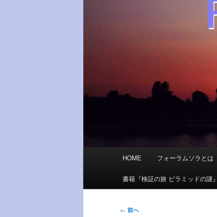
メ
HOME
フォーラムソラとは
イ
ン
書籍『検証の旅 ピラミッドの謎
メ
ニ
投
←
前へ
ュ