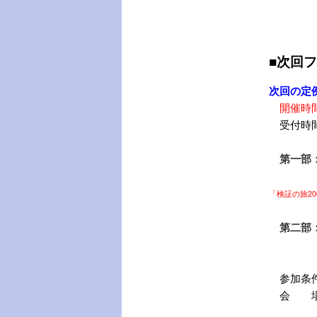
■次回
次回の定
開催時間：
受付時間
第一部：
「検証の旅2
第二部：
参加条件
会 場：