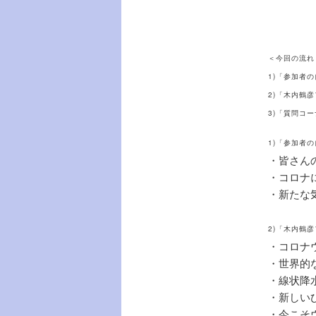
＜今回の流れ
1)「参加者
2)「木内鶴
3)「質問コ
1)「参加者
・皆さん
・コロナ
・新たな
2)「木内鶴
・コロナ
・世界的
・線状降
・新しい
・今こそ