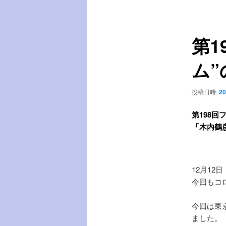
稿
ー
ナ
ビ
第1
ゲ
ー
ム”
シ
ョ
ン
投稿日時:
20
第198
回
「
木内鶴
12月1
今回もコ
今回は東
ました。