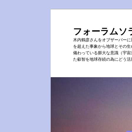
メ
イ
ン
フォーラムソ
コ
木内鶴彦さんをオブザーバーに
ン
を超えた事象から地球とその生
テ
備わっている膨大な意識（宇宙
ン
た叡智を地球存続の為にどう活
ツ
へ
移
動