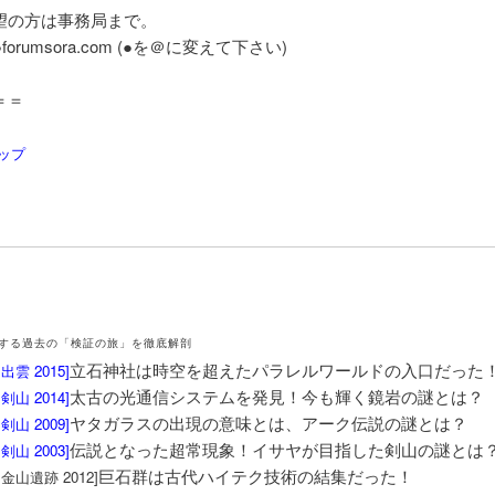
望の方は事務局まで。
2●forumsora.com (●を＠に変えて下さい)
＝＝
ップ
する過去の「検証の旅」を徹底解剖
立石神社は時空を超えたパラレルワールドの入口だった
出雲 2015
]
太古の光通信システムを発見！今も輝く鏡岩の謎とは？
剣山 2014
]
ヤタガラスの出現の意味とは、アーク伝説の謎とは？
剣山 2009
]
伝説となった超常現象！イサヤが目指した剣山の謎とは
剣山 2003
]
巨石群は古代ハイテク技術の結集だった！
金山遺跡 2012]