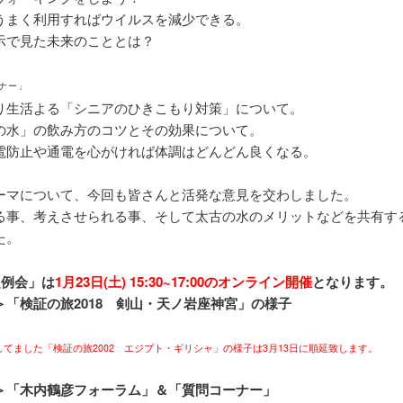
うまく利用すればウイルスを減少できる。
示で見た未来のこととは？
ーナー」
り生活よる「シニアのひきこもり対策」について。
の水」の飲み方のコツとその効果について。
電防止や通電を心がければ体調はどんどん良くなる。
ーマについて、今回も皆さんと活発な意見を交わしました。
る事、考えさせられる事、そして太古の水のメリットなどを共有す
た。
定例会」は
1月23日(土) 15:30~17:00のオンライン開催
となります。
＞「検証の旅2018 剣山・天ノ岩座神宮」の様子
してました「検証の旅2002 エジプト・ギリシャ」の様子は3月13日に順延致します。
＞「木内鶴彦フォーラム」＆「質問コーナー」