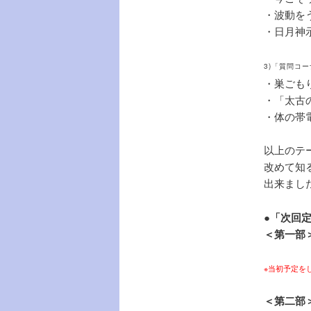
・波動を
・日月神
3)「質問コ
・巣ごも
・「太古
・体の帯
以上のテ
改めて知
出来まし
●「次回
＜第一部
※当初予定を
＜第二部