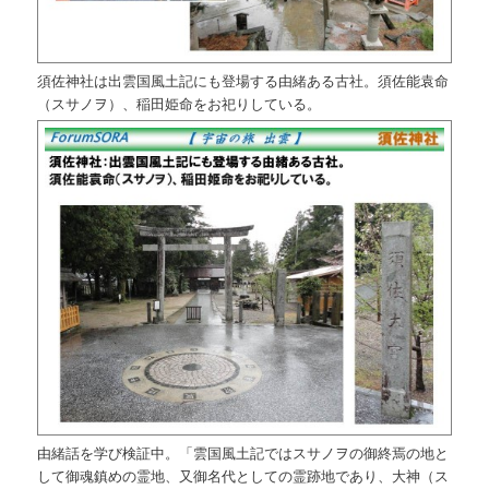
須佐神社は出雲国風土記にも登場する由緒ある古社。須佐能袁命
（スサノヲ）、稲田姫命をお祀りしている。
由緒話を学び検証中。「雲国風土記ではスサノヲの御終焉の地と
して御魂鎮めの霊地、又御名代としての霊跡地であり、大神（ス