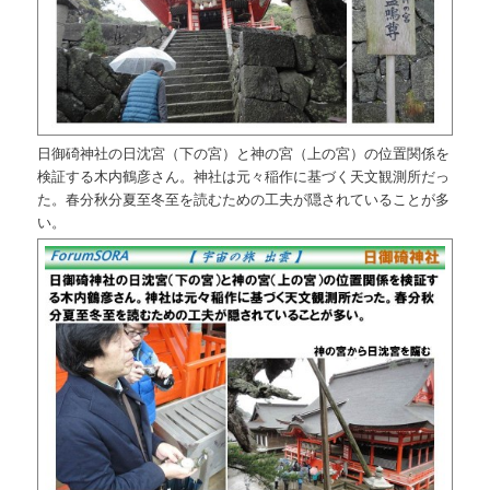
日御碕神社の日沈宮（下の宮）と神の宮（上の宮）の位置関係を
検証する木内鶴彦さん。神社は元々稲作に基づく天文観測所だっ
た。春分秋分夏至冬至を読むための工夫が隠されていることが多
い。