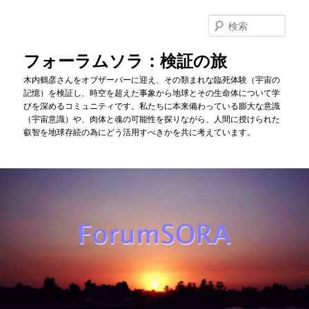
メ
イ
検
ン
索
コ
フォーラムソラ：検証の旅
ン
木内鶴彦さんをオブザーバーに迎え、その類まれな臨死体験（宇宙の
テ
記憶）を検証し、時空を超えた事象から地球とその生命体について学
ン
びを深めるコミュニティです。私たちに本来備わっている膨大な意識
ツ
（宇宙意識）や、肉体と魂の可能性を探りながら、人間に授けられた
へ
叡智を地球存続の為にどう活用すべきかを共に考えています。
移
動