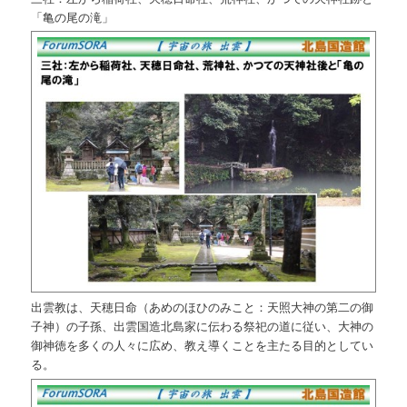
「亀の尾の滝」
出雲教は、天穂日命（あめのほひのみこと：天照大神の第二の御
子神）の子孫、出雲国造北島家に伝わる祭祀の道に従い、大神の
御神徳を多くの人々に広め、教え導くことを主たる目的としてい
る。