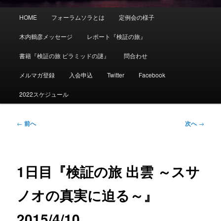
メ
HOME
フォーラムソラとは
定例会の様子
イ
ン
木内鶴彦メッセージ
レポート『検証の旅』
メ
ニ
書籍『検証の旅 ピラミッドの謎』
問合わせ
ュ
ー
メルマガ登録
入会申込
Twitter
Facebook
2022スケジュール
投
←
前へ
次へ
→
稿
ナ
ビ
ゲ
1日目『検証の旅 出雲 ～スサ
ー
シ
ノオの真実に迫る～』
ョ
ン
2015/4/10