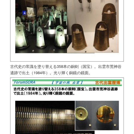
古代史の常識を塗り替える358本の銅剣（国宝）。出雲市荒神谷
遺跡で出土（1984年）。光り輝く銅鏡の鏡面。