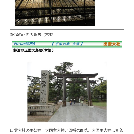
勢溜の正面大鳥居（木製）
出雲大社の主祭神、大国主大神と因幡の白兎。大国主大神は素戔