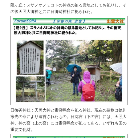
隠ヶ丘：スサノオノミコトの神魂の鎮る霊地としてお祀りし、そ
の後天照大御神と共に日御碕神社に祀られた。
日御碕神社：天照大神と素盞嗚命を祀る神社。現在の建物は徳川
家光の命により造営されたもの。日沈宮（下の宮）には、天照大
神、神の宮（上の宮）には素盞嗚命が祀ってある。いずれも国の
重要文化財。