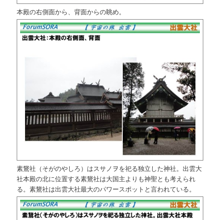
本殿の右側面から、背面からの眺め。
素鵞社（そがのやしろ）はスサノヲを祀る独立した神社。出雲大
社本殿の北に位置する素鵞社は大国主よりも神聖とも考えられ
る。素鵞社は出雲大社最大のパワースポットと言われている。