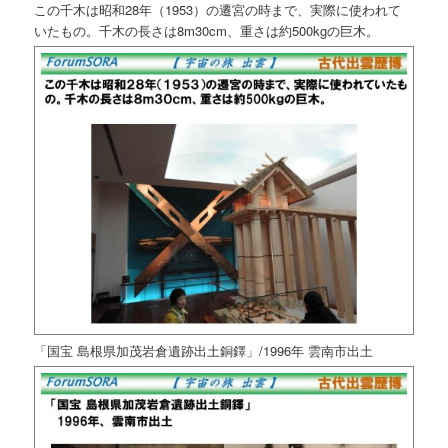
この千木は昭和28年（1953）の遷宮の時まで、実際に使われて
いたもの。千木の長さは8m30cm、重さは約500kgの巨木。
「国宝 島根県加茂岩倉遺跡出土銅鐸」/ 1996年 雲南市出土