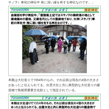
サノヲ）奉祀の神社中 殊に深い縁を有する神社なのです。」
本殿は大社造りで1554年のもの。それ以前は現在の4倍の大きさ
があったと伝えられてる。出雲大社と共に典型的な大社造りの建
造物で島根県重要文化財として指定されている。