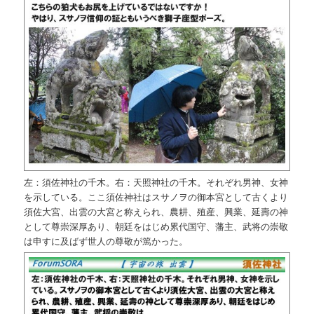
左：須佐神社の千木。右：天照神社の千木。それぞれ男神、女神
を示している。ここ須佐神社はスサノヲの御本宮として古くより
須佐大宮、出雲の大宮と称えられ、農耕、殖産、興業、延壽の神
として尊崇深厚あり、朝廷をはじめ累代国守、藩主、武将の崇敬
は申すに及ばず世人の尊敬が篤かった。