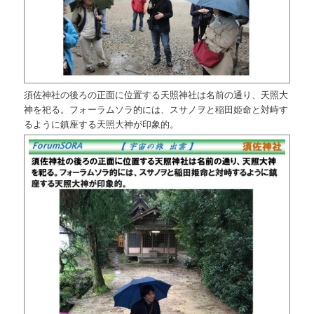
須佐神社の後ろの正面に位置する天照神社は名前の通り、天照大
神を祀る。フォーラムソラ的には、スサノヲと稲田姫命と対峙す
るように鎮座する天照大神が印象的。