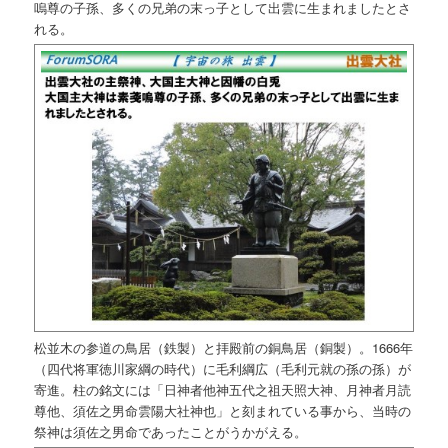
嗚尊の子孫、多くの兄弟の末っ子として出雲に生まれましたとさ
れる。
松並木の参道の鳥居（鉄製）と拝殿前の銅鳥居（銅製）。1666年
（四代将軍徳川家綱の時代）に毛利綱広（毛利元就の孫の孫）が
寄進。柱の銘文には「日神者他神五代之祖天照大神、月神者月読
尊他、須佐之男命雲陽大社神也」と刻まれている事から、当時の
祭神は須佐之男命であったことがうかがえる。