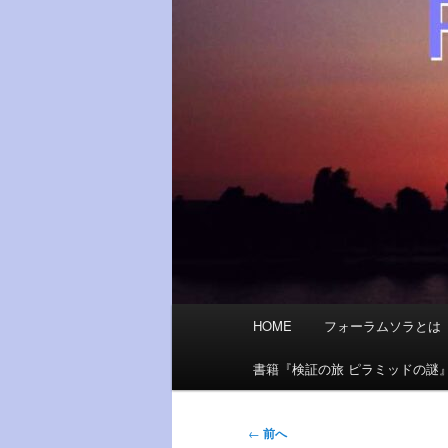
メ
HOME
フォーラムソラとは
イ
ン
書籍『検証の旅 ピラミッドの謎
メ
ニ
投
←
前へ
ュ