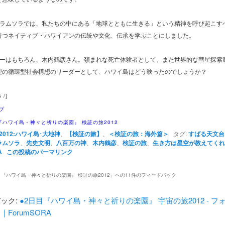
ーラムソラでは、私たちの中にある「地球とともに生きる」という精神を呼び起こす
持つネイティブ・ハワイアンの伝統や文化、伝承を学ぶことにしました。
ダーはもちろん、木内鶴彦さん。類まれな死亡体験者として、また世界的な彗星探索
型の循環型社会構想のリーダーとして、ハワイ島はどう映ったのでしょうか？
 /]
プ
『ハワイ島・神々と祈りの楽園』 検証の旅2012
2012:ハワイ島･大地神
、
【検証の旅】
、
＜検証の旅：海外篇＞
タグ:
すばる天文台
ラムソラ
、
先史文明
、
八百万の神
、
木内鶴彦
、
検証の旅
、
生き方は星空が教えてくれ
A
この投稿のパーマリンク
『ハワイ島・神々と祈りの楽園』 検証の旅2012
」への11件のフィードバック
ック:
●2日目『ハワイ島・神々と祈りの楽園』 宇宙の旅2012 - フ
｜ForumSORA