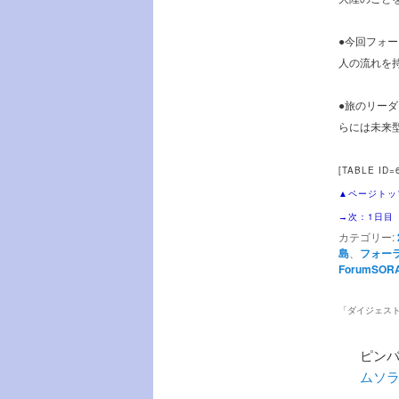
●今回フォ
人の流れを
●旅のリー
らには未来
[TABLE ID=6
▲ページトッ
次：1日目
→
カテゴリー:
島
、
フォー
ForumSOR
「
ダイジェスト
ピンバ
ムソラ