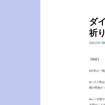
稿
ー
ナ
ビ
ダ
ゲ
ー
祈り
シ
ョ
ン
投稿日時:
20
【概要】
●今年の「
●ハワイ島
類の聖地だ
●ムー大陸
大陸のこと