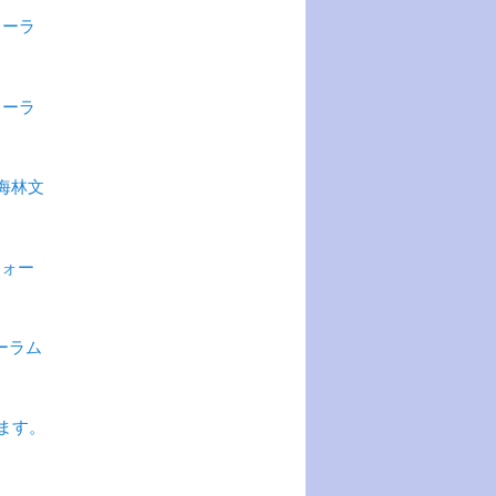
ォーラ
ォーラ
海林文
フォー
ーラム
ます。