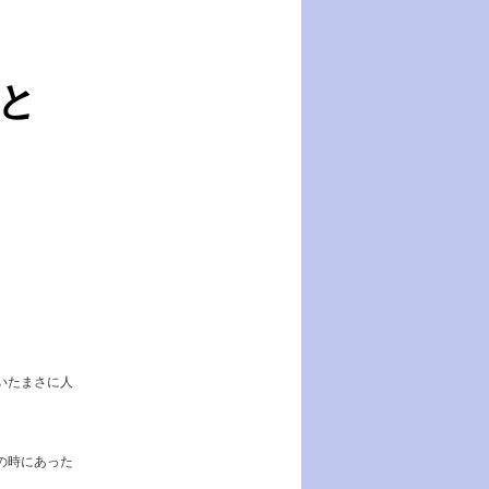
と
いたまさに人
の時にあった