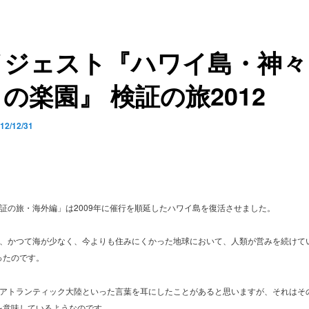
イジェスト『ハワイ島・神々
の楽園』 検証の旅2012
12/12/31
検証の旅・海外編」は2009年に催行を順延したハワイ島を復活させました。
は、かつて海が少なく、今よりも住みにくかった地球において、人類が営みを続けて
ったのです。
やアトランティック大陸といった言葉を耳にしたことがあると思いますが、それはそ
を意味しているようなのです。