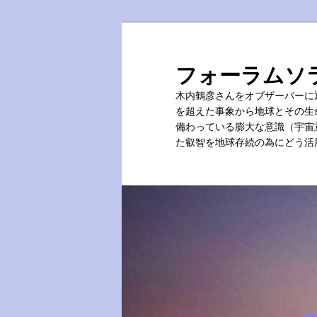
メ
イ
ン
フォーラムソ
コ
木内鶴彦さんをオブザーバーに
ン
を超えた事象から地球とその生
テ
備わっている膨大な意識（宇宙
ン
た叡智を地球存続の為にどう活
ツ
へ
移
動