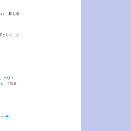
べく、同じ倭
家として、さ
、
ハワイ
る
作成者:
ォーラ