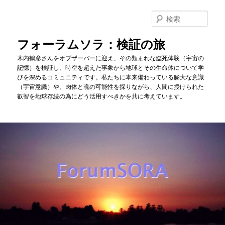
メ
サ
イ
ブ
検
ン
コ
索
コ
ン
フォーラムソラ：検証の旅
ン
テ
木内鶴彦さんをオブザーバーに迎え、その類まれな臨死体験（宇宙の
テ
ン
記憶）を検証し、時空を超えた事象から地球とその生命体について学
ン
ツ
びを深めるコミュニティです。私たちに本来備わっている膨大な意識
ツ
へ
（宇宙意識）や、肉体と魂の可能性を探りながら、人間に授けられた
へ
移
叡智を地球存続の為にどう活用すべきかを共に考えています。
移
動
動