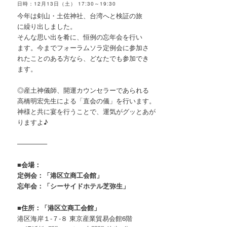
日時：12月13日（土） 17:30～19:30
今年は剣山・土佐神社、台湾へと検証の旅
に
繰り出しました。
そんな思い出を肴に、恒例の忘年会を行い
ます。
今までフォーラムソラ定例会に参加さ
れたことの
ある方なら、どなたでも参加でき
ます。
◎産土神儀師、開運カウンセラーであられる
高橋明宏先生による「直会の儀」を行います。
神様と共に宴を行うことで、運気がグッとあが
りますよ♪
————–
■会場：
定例会：「港区立商工会館」
忘年会：「シーサイドホテル芝弥生」
■住所：「港区立商工会館」
港区海岸１-７-８ 東京産業貿易会館6階