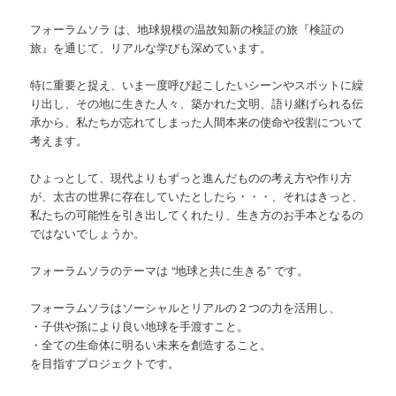
フォーラムソラ は、地球規模の温故知新の検証の旅『検証の
旅』を通じて
、リアルな学びも深めています。
特に重要と捉え、いま一度呼び起こしたいシーンやスポッ
トに繰
り出し、その地に生きた人々、築かれた文明、語り
継げられる伝
承から、私たちが忘れてしまった人間本来の
使命や役割について
考えます。
ひょっとして、現代よりもずっと進んだものの考え方や作
り方
が、太古の世界に存在していたとしたら・・・、それ
はきっと、
私たちの可能性を引き出してくれたり、生き方
のお手本となるの
ではないでしょうか。
フォーラムソラのテーマは “地球と共に生きる” です。
フォーラムソラはソーシャルとリアルの２つの力を活用し
、
・子供や孫により良い地球を手渡すこと。
・全ての生命体に明るい未来を創造すること。
を目指すプロジェクトです。