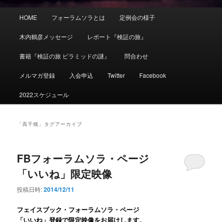
メ
HOME
フォーラムソラとは
定例会の様子
イ
ン
木内鶴彦メッセージ
レポート『検証の旅』
メ
ニ
書籍『検証の旅 ピラミッドの謎』
問合わせ
ュ
ー
メルマガ登録
入会申込
Twitter
Facebook
2022スケジュール
「
高千穂
」タグアーカイブ
FBフォーラムソラ・ページ
「いいね」限定映像
投稿日時:
2014/12/11
フェイスブック・フォーラムソラ・ページ
「いいね」登録で限定映像をお届けします。