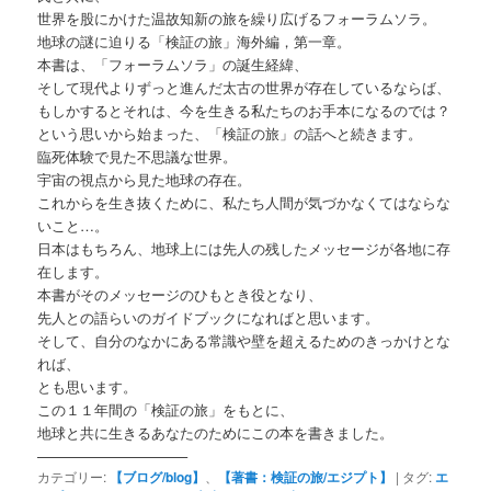
世界を股にかけた温故知新の旅を繰り広げるフォーラムソラ。
地球の謎に迫りる「検証の旅」海外編，第一章。
本書は、「フォーラムソラ」の誕生経緯、
そして現代よりずっと進んだ太古の世界が存在しているならば、
もしかするとそれは、今を生きる私たちのお手本になるのでは？
という思いから始まった、「検証の旅」の話へと続きます。
臨死体験で見た不思議な世界。
宇宙の視点から見た地球の存在。
これからを生き抜くために、私たち人間が気づかなくてはならな
いこと…。
日本はもちろん、地球上には先人の残したメッセージが各地に存
在します。
本書がそのメッセージのひもとき役となり、
先人との語らいのガイドブックになればと思います。
そして、自分のなかにある常識や壁を超えるためのきっかけとな
れば、
とも思います。
この１１年間の「検証の旅」をもとに、
地球と共に生きるあなたのためにこの本を書きました。
——————————–
カテゴリー:
【ブログ/blog】
、
【著書：検証の旅/エジプト】
|
タグ:
エ