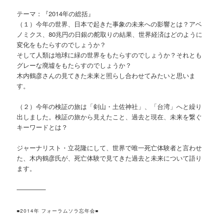
テーマ：『2014年の総括』
（１）今年の世界、日本で起きた事象の未来への影響とは
？アベ
ノミクス、80兆円の日銀の舵取りの結果、世界経
済はどのように
変化をもたらすのでしょうか？
そして人類は地球に緑の世界をもたらすのでしょうか？そ
れとも
グレーな廃墟をもたらすのでしょうか？
木内鶴彦さんの見てきた未来と照らし合わせてみたいと思
いま
す。
（２）今年の検証の旅は「剣山・土佐神社」、「台湾」へ
と繰り
出しました。検証の旅から見えたこと、過去と現在
、未来を繋ぐ
キーワードとは？
ジャーナリスト・立花隆にして、世界で唯一死亡体験者と
言わせ
た、木内鶴彦氏が、死亡体験で見てきた過去と未来
について語り
ます。
————–
■2014年 フォーラムソラ忘年会■