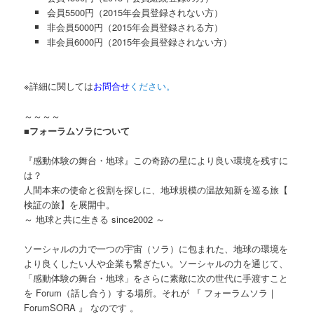
会員5500円（2015年会員登録されない方）
非会員5000円（2015年会員登録される方）
非会員6000円（2015年会員登録されない方）
※詳細に関しては
お問合せ
ください。
～～～～
■フォーラムソラについて
『感動体験の舞台・地球』この奇跡の星により良い環境を
残すに
は？
人間本来の使命と役割を探しに、地球規模の温故知新を巡
る旅【
検証の旅】を展開中。
～ 地球と共に生きる since2002 ～
ソーシャルの力で一つの宇宙（ソラ）に包まれた、地球の
環境を
より良くしたい人や企業も繋ぎたい。ソーシャルの力を通じて、
「感動体験の舞台・地球」をさ
らに素敵に次の世代に手渡すこと
を Forum（話し合う）する場所。それが 『 フォーラムソラ｜
ForumSORA 』 なのです 。