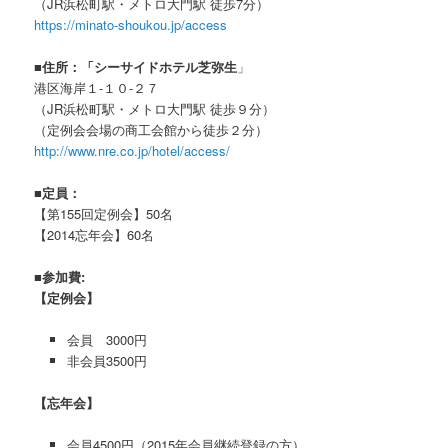
（JR浜松町駅・メトロ大門駅 徒歩7分）
https://minato-shoukou.jp/access
■住所：「
シーサイドホテル芝弥生
」
港区海岸１-１０-２７
（JR浜松町駅・メトロ大門駅 徒歩９分）
（定例会会場の商工会館から徒歩２分）
http://www.nre.co.jp/hotel/access/
■定員：
【第155回定例会】50名
【2014忘年会】60名
■参加費:
【定例会】
会員 3000円
非会員3500円
【忘年会】
会員4500円（2015年会員継続登録の方）