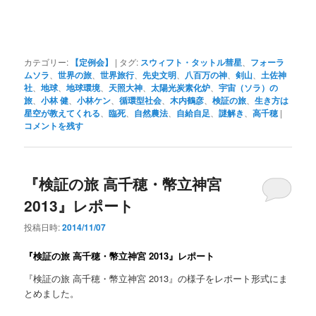
カテゴリー:
【定例会】
|
タグ:
スウィフト・タットル彗星
、
フォーラ
ムソラ
、
世界の旅
、
世界旅行
、
先史文明
、
八百万の神
、
剣山
、
土佐神
社
、
地球
、
地球環境
、
天照大神
、
太陽光炭素化炉
、
宇宙（ソラ）の
旅
、
小林 健
、
小林ケン
、
循環型社会
、
木内鶴彦
、
検証の旅
、
生き方は
星空が教えてくれる
、
臨死
、
自然農法
、
自給自足
、
謎解き
、
高千穂
|
コメントを残す
『検証の旅 高千穂・幣立神宮
2013』レポート
投稿日時:
2014/11/07
『検証の旅 高千穂・幣立神宮 2013』レポート
『検証の旅 高千穂・幣立神宮 2013』の様子をレポート形式にま
とめました。