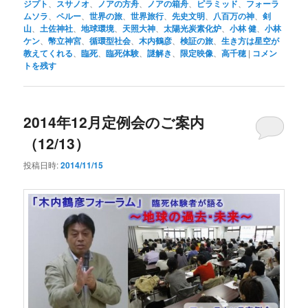
ジプト
、
スサノオ
、
ノアの方舟
、
ノアの箱舟
、
ピラミッド
、
フォーラ
ムソラ
、
ペルー
、
世界の旅
、
世界旅行
、
先史文明
、
八百万の神
、
剣
山
、
土佐神社
、
地球環境
、
天照大神
、
太陽光炭素化炉
、
小林 健
、
小林
ケン
、
幣立神宮
、
循環型社会
、
木内鶴彦
、
検証の旅
、
生き方は星空が
教えてくれる
、
臨死
、
臨死体験
、
謎解き
、
限定映像
、
高千穂
|
コメン
トを残す
2014年12月定例会のご案内
（12/13）
投稿日時:
2014/11/15