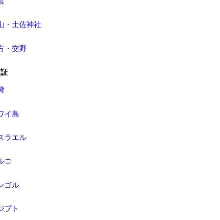
雲
剣山・土佐神社
枚方・交野
検証
湾
ハワイ島
イスラエル
トルコ
モンゴル
エジプト