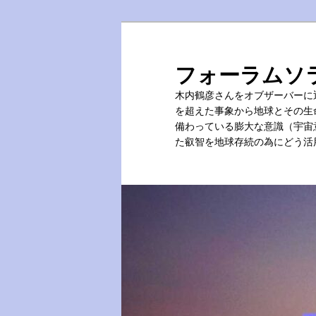
メ
イ
ン
フォーラムソ
コ
木内鶴彦さんをオブザーバーに
ン
を超えた事象から地球とその生
テ
備わっている膨大な意識（宇宙
ン
た叡智を地球存続の為にどう活
ツ
へ
移
動