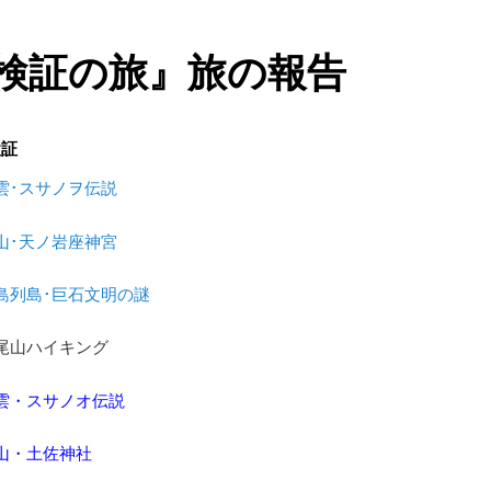
『検証の旅』旅の報告
検証
出雲･スサノヲ伝説
剣山･天ノ岩座神宮
五島列島･巨石文明の謎
高尾山ハイキング
出雲・スサノオ伝説
剣山・土佐神社