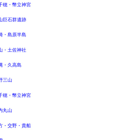
高千穂・幣立神宮
金山巨石群遺跡
長崎・島原半島
剣山・土佐神社
沖縄・久高島
熊野三山
高千穂・幣立神宮
三内丸山
枚方・交野・貴船