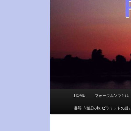
メ
HOME
フォーラムソラとは
イ
ン
書籍『検証の旅 ピラミッドの謎
メ
ニ
ュ