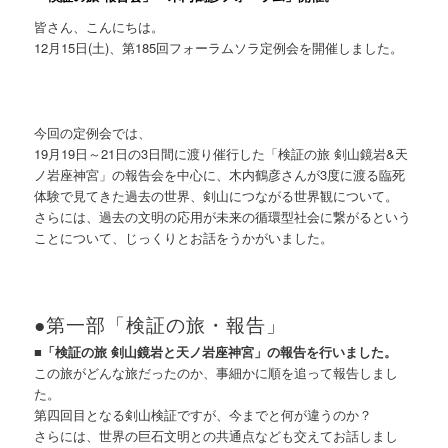
皆さん、こんにちは。
12月15日(土)、第185回フォーラムソラ定例会を開催しました。
今回の定例会では、
19月19日～21日の3日間に渡り催行した「検証の旅 剣山鏡岩&天
ノ岩座神宮」の報告会を中心に、木内鶴彦さんが3度に渡る臨死
体験で見てきた過去の世界、剣山につながる世界観について。
さらには、過去の文明の応用が未来の循環型社会に繋がるという
ことについて、じっくりとお話をうかがいました。
●第一部「検証の旅・報告」
■
「検証の旅 剣山鏡岩と天ノ岩座神宮」の報告を行いました。
この旅がどんな旅だったのか、事細かに順を追って報告しまし
た。
第四回目となる剣山検証ですが、今までと何が違うのか？
さらには、世界の巨石文明との共通点なども交えてお話しまし