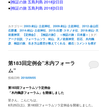
●
[
検証の旅 五島列島 2018]2日目
●
[検証の旅 五島列島 2018]3日目
カテゴリー:
2003:剣山･土佐神社
、
2009:剣山･土佐神社
、
2012:金山巨
石群遺
、
2014:剣山･土佐神社
、
2015:出雲･スサノオ伝
、
2018:剣山･天
岩座神宮
、
【定例会】
、
【検証の旅】
、
＜検証の旅：日本篇＞
|
タグ:
アーク伝説
、
フォーラムソラ
、
剣山
、
天ノ岩座神宮
、
巨石
、
木内鶴
彦
、
検証の旅
、
生き方は星空が教えてくれる
、
鏡石
|
コメントを残す
第183回定例会”木内フォーラ
ム”
投稿日時:
2018/09/05
第183回フォーラムソラ定例会
「木内鶴彦フォーラム」を開催しました
皆さん、こんにちは。
8月25日(土)、第183回フォーラムソラ定例会を開催しました。