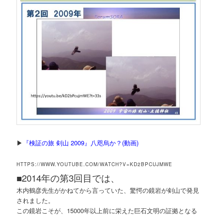
▶
『検証の旅 剣山 2009』八咫烏か？(動画)
HTTPS://WWW.YOUTUBE.COM/WATCH?V=KD2BPCUJMWE
■
2014年の第3回目では、
木内鶴彦先生がかねてから言っていた、驚愕の鏡岩が剣山で発見
されました。
この鏡岩こそが、15000年以上前に栄えた巨石文明の証拠となる