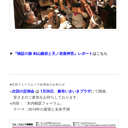
▶
『検証の旅 剣山鏡岩と天ノ岩座神宮』レポート
はこちら
■次回フォーラムソラ定例会のお知らせ
※
次回の定例会
は
1月26日
、
麻布いきいきプラザ
にて開催。
皆さまのご参加をお待ちしております。
※内容：「木内鶴彦フォーラム」
テーマ：2019年の展望と未来予測