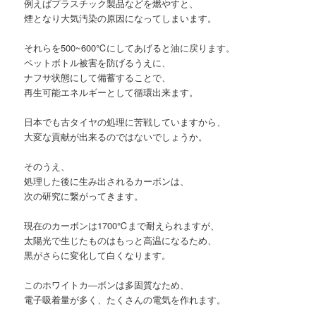
例えばプラスチック製品などを燃やすと、
煙となり大気汚染の原因になってしまいます。
それらを500~600℃にしてあげると油に戻ります。
ペットボトル被害を防げるうえに、
ナフサ状態にして備蓄することで、
再生可能エネルギーとして循環出来ます。
日本でも古タイヤの処理に苦戦していますから、
大変な貢献が出来るのではないでしょうか。
そのうえ、
処理した後に生み出されるカーボンは、
次の研究に繋がってきます。
現在のカーボンは1700℃まで耐えられますが、
太陽光で生じたものはもっと高温になるため、
黒がさらに変化して白くなります。
このホワイトカ―ボンは多固質なため、
電子吸着量が多く、たくさんの電気を作れます。