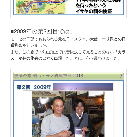
■
2009年の第2回目では、
モーゼの子孫でもあられる元在日イスラエル大使・
エリ氏との日
猶和合
を行いました。
また、この旅では剣山頂上では普段決して見ることのない
「カラ
ス」が神の化身のごとく出現
したことに、心を震わせました。