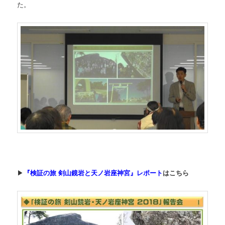
た。
▶
『検証の旅 剣山鏡岩と天ノ岩座神宮』レポート
はこちら