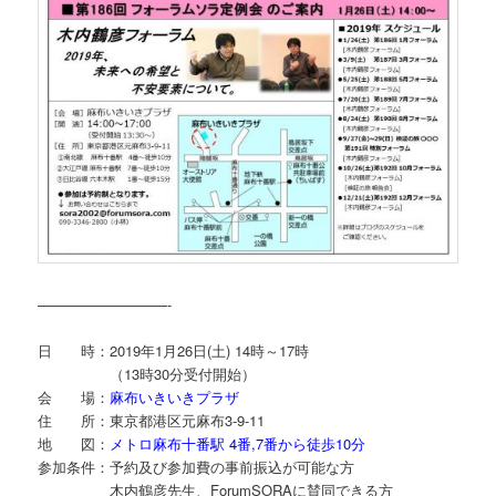
—————————-
日 時：2019年1月26日(土) 14時～17時
（13時30分受付開始）
会 場：
麻布いきいきプラザ
住 所：東京都港区元麻布3-9-11
地 図：
メトロ麻布十番駅 4番,7番から徒歩10分
参加条件：予約及び参加費の事前振込が可能な方
木内鶴彦先生、ForumSORAに賛同できる方