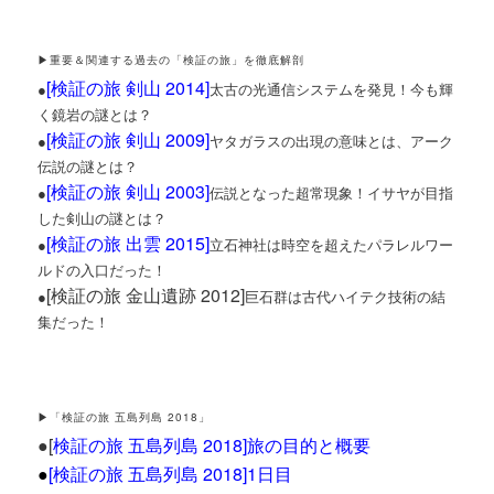
▶重要＆関連する過去の「検証の旅」を徹底解剖
[
検証の旅 剣山 2014
]
●
太古の光通信システムを発見！今も輝
く鏡岩の謎とは？
[検証の旅 剣山 2009]
●
ヤタガラスの出現の意味とは、アーク
伝説の謎とは？
[
検証の旅 剣山 2003
]
●
伝説となった超常現象！イサヤが目指
した剣山の謎とは？
[
検証の旅 出雲 2015
]
●
立石神社は時空を超えたパラレルワー
ルドの入口だった！
[検証の旅 金山遺跡 2012]
●
巨石群は古代ハイテク技術の結
集だった！
▶「検証の旅 五島列島 2018」
●[
検証の旅 五島列島 2018]旅の目的と概要
●
[検証の旅 五島列島 2018]1日目