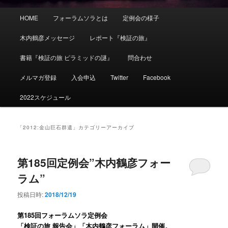
メ
HOME
フォーラムソラとは
定例会の様子
イ
ン
木内鶴彦メッセージ
レポート『検証の旅』
メ
ニ
書籍『検証の旅 ピラミッドの謎』
問合わせ
ュ
ー
メルマガ登録
入会申込
Twitter
Facebook
2022スケジュール
「
2012:金山巨石群遺
」カテゴリーアーカイブ
第185回定例会”木内鶴彦フォー
ラム”
投稿日時:
2018/12/19
第185回フォーラムソラ定例会
「検証の旅 報告会」「木内鶴彦フォーラム」開催。