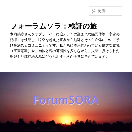
メ
サ
イ
ブ
検
ン
コ
索
コ
ン
フォーラムソラ：検証の旅
ン
テ
木内鶴彦さんをオブザーバーに迎え、その類まれな臨死体験（宇宙の
テ
ン
記憶）を検証し、時空を超えた事象から地球とその生命体について学
ン
ツ
びを深めるコミュニティです。私たちに本来備わっている膨大な意識
ツ
へ
（宇宙意識）や、肉体と魂の可能性を探りながら、人間に授けられた
へ
移
叡智を地球存続の為にどう活用すべきかを共に考えています。
移
動
動