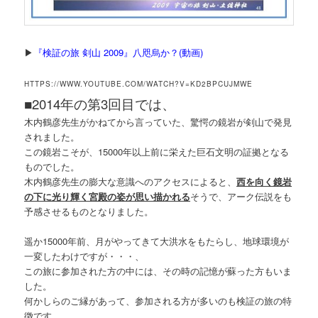
▶
『検証の旅 剣山 2009』八咫烏か？(動画)
HTTPS://WWW.YOUTUBE.COM/WATCH?V=KD2BPCUJMWE
■
2014年の第3回目では、
木内鶴彦先生がかねてから言っていた、驚愕の鏡岩が剣山で発見
されました。
この鏡岩こそが、15000年以上前に栄えた巨石文明の証拠となる
ものでした。
木内鶴彦先生の膨大な意識へのアクセスによると、
西を向く鏡岩
の下に光り輝く宮殿の姿が思い描かれる
そうで、アーク伝説をも
予感させるものとなりました。
遥か15000年前、月がやってきて大洪水をもたらし、地球環境が
一変したわけですが・・・、
この旅に参加された方の中には、その時の記憶が蘇った方もいま
した。
何かしらのご縁があって、参加される方が多いのも検証の旅の特
徴です。