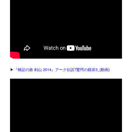
▶
『検証の旅 剣山 2014』アーク伝説?驚愕の鏡岩3_(動画)