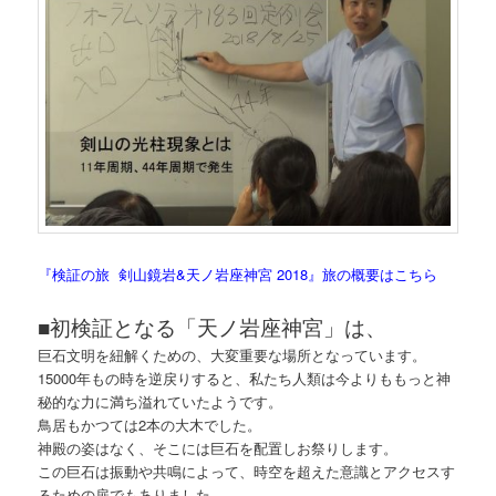
『検証の旅 剣山鏡岩&天ノ岩座神宮 2018』旅の概要はこちら
■初検証となる「天ノ岩座神宮」は、
巨石文明を紐解くための、大変重要な場所となっています。
15000年もの時を逆戻りすると、私たち人類は今よりももっと神
秘的な力に満ち溢れていたようです。
鳥居もかつては2本の大木でした。
神殿の姿はなく、そこには巨石を配置しお祭りします。
この巨石は振動や共鳴によって、時空を超えた意識とアクセスす
るための扉でもありました。