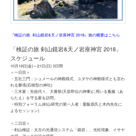
『検証の旅 剣山鏡岩&天ノ岩座神宮 2018』旅の概要はこちら
「検証の旅 剣山鏡岩&天ノ岩座神宮 2018」
スケジュール
10月19日(金)～21日(日) 3日間
＜一日目＞
・五社三門：シュメールの神殿様式、ユダヤの神殿様式とも言わ
れる磐境(石積型の神社)
・三木家：先祖代々、大嘗祭(天皇即位の神事)に用いる麁服（あ
らたえ）を守る家を訪問。
・特別フォーラム(剣山研究の第一人者：粟飯原氏と木内先生に
よるセッション)
＜二日目＞
・剣山検証：太古の光通信システム「鏡岩」、光柱現象、イサヤ
の祠、アーク伝説の場所