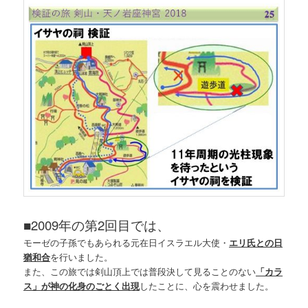
■
2009年の第2回目では、
モーゼの子孫でもあられる元在日イスラエル大使・
エリ氏との日
猶和合
を行いました。
また、この旅では剣山頂上では普段決して見ることのない
「カラ
ス」が神の化身のごとく出現
したことに、心を震わせました。