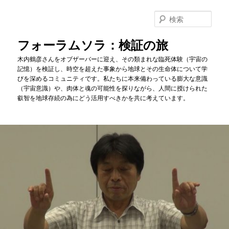
メ
イ
検
ン
索
コ
フォーラムソラ：検証の旅
ン
木内鶴彦さんをオブザーバーに迎え、その類まれな臨死体験（宇宙の
テ
記憶）を検証し、時空を超えた事象から地球とその生命体について学
ン
びを深めるコミュニティです。私たちに本来備わっている膨大な意識
ツ
（宇宙意識）や、肉体と魂の可能性を探りながら、人間に授けられた
へ
叡智を地球存続の為にどう活用すべきかを共に考えています。
移
動