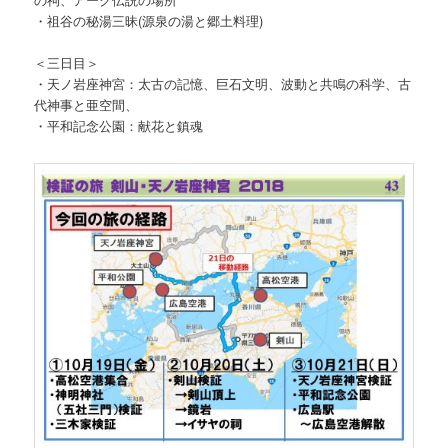
・祖谷の秘湯三昧(源泉の湯と郷土料理)
＜三日目＞
・天ノ岩座神宮：太古の記憶、巨石文明、波動と共鳴の科学、古
代神事と亜空間、
・平和記念公園：献花と鎮魂