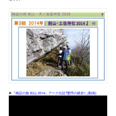
▶
『検証の旅 剣山 2014』アーク伝説?驚愕の鏡岩1_(動画)