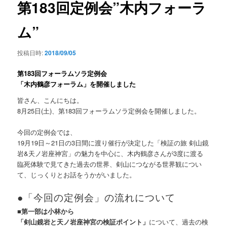
第183回定例会”木内フォーラ
ー
シ
ム”
ョ
ン
投稿日時:
2018/09/05
第183回フォーラムソラ定例会
「木内鶴彦フォーラム」を開催しました
皆さん、こんにちは。
8月25日(土)、第183回フォーラムソラ定例会を開催しました。
今回の定例会では、
19月19日～21日の3日間に渡り催行が決定した「検証の旅 剣山鏡
岩&天ノ岩座神宮」の魅力を中心に、木内鶴彦さんが3度に渡る
臨死体験で見てきた過去の世界、剣山につながる世界観につい
て、じっくりとお話をうかがいました。
●「今回の定例会」の流れについて
■第一部は小林から
「剣山鏡岩と天ノ岩座神宮の検証ポイント」
について、過去の検