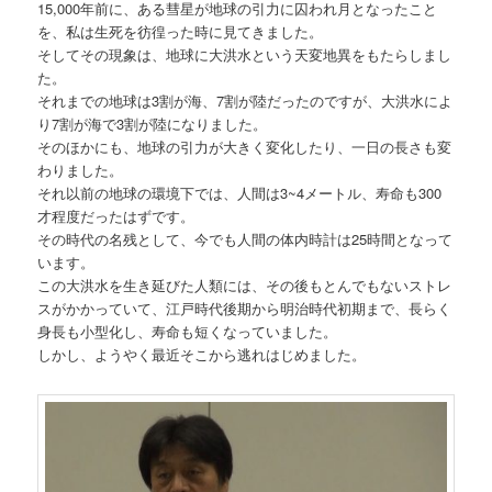
15,000年前に、ある彗星が地球の引力に囚われ月となったこと
を、私は生死を彷徨った時に見てきました。
そしてその現象は、地球に大洪水という天変地異をもたらしまし
た。
それまでの地球は3割が海、7割が陸だったのですが、大洪水によ
り7割が海で3割が陸になりました。
そのほかにも、地球の引力が大きく変化したり、一日の長さも変
わりました。
それ以前の地球の環境下では、人間は3~4メートル、寿命も300
才程度だったはずです。
その時代の名残として、今でも人間の体内時計は25時間となって
います。
この大洪水を生き延びた人類には、その後もとんでもないストレ
スがかかっていて、江戸時代後期から明治時代初期まで、長らく
身長も小型化し、寿命も短くなっていました。
しかし、ようやく最近そこから逃れはじめました。