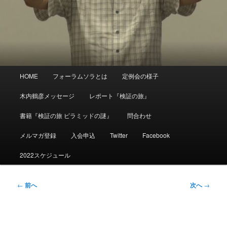
メ
HOME
フォーラムソラとは
定例会の様子
イ
ン
木内鶴彦メッセージ
レポート『検証の旅』
メ
ニ
書籍『検証の旅 ピラミッドの謎』
問合わせ
ュ
ー
メルマガ登録
入会申込
Twitter
Facebook
2022スケジュール
投
←
前へ
次へ
→
稿
ナ
ビ
ゲ