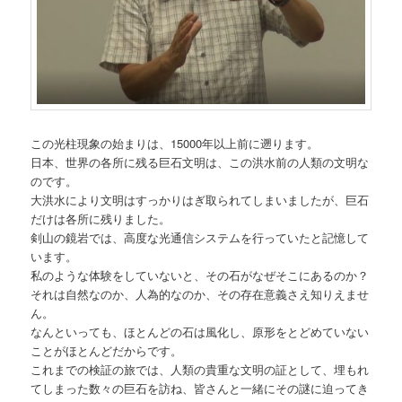
この光柱現象の始まりは、15000年以上前に遡ります。
日本、世界の各所に残る巨石文明は、この洪水前の人類の文明な
のです。
大洪水により文明はすっかりはぎ取られてしまいましたが、巨石
だけは各所に残りました。
剣山の鏡岩では、高度な光通信システムを行っていたと記憶して
います。
私のような体験をしていないと、その石がなぜそこにあるのか？
それは自然なのか、人為的なのか、その存在意義さえ知りえませ
ん。
なんといっても、ほとんどの石は風化し、原形をとどめていない
ことがほとんどだからです。
これまでの検証の旅では、人類の貴重な文明の証として、埋もれ
てしまった数々の巨石を訪ね、皆さんと一緒にその謎に迫ってき