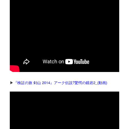
▶
『検証の旅 剣山 2014』アーク伝説?驚愕の鏡岩2_(動画)