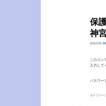
稿
ー
ナ
ビ
保護
ゲ
ー
神宮
シ
ョ
ン
投稿日時:
20
このコン
入力して
パスワー
カテゴリー: