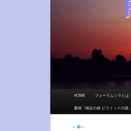
メ
HOME
フォーラムソラとは
イ
ン
書籍『検証の旅 ピラミッドの謎
メ
ニ
投
←
前へ
ュ