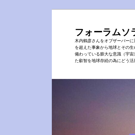
メ
イ
ン
フォーラムソ
コ
木内鶴彦さんをオブザーバーに
ン
を超えた事象から地球とその生
テ
備わっている膨大な意識（宇宙
ン
た叡智を地球存続の為にどう活
ツ
へ
移
動