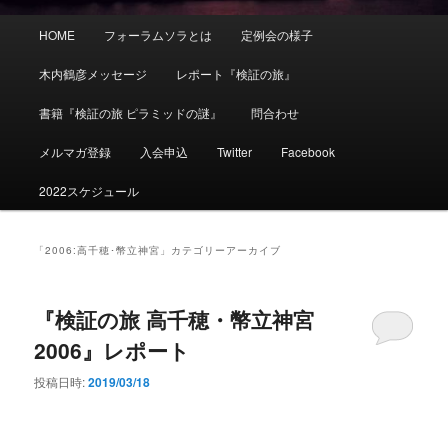
メ
HOME
フォーラムソラとは
定例会の様子
イ
ン
木内鶴彦メッセージ
レポート『検証の旅』
メ
ニ
書籍『検証の旅 ピラミッドの謎』
問合わせ
ュ
ー
メルマガ登録
入会申込
Twitter
Facebook
2022スケジュール
「
2006:高千穂･幣立神宮
」カテゴリーアーカイブ
『検証の旅 高千穂・幣立神宮
2006』レポート
投稿日時:
2019/03/18