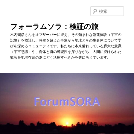
メ
サ
イ
ブ
検
ン
コ
索
コ
ン
フォーラムソラ：検証の旅
ン
テ
木内鶴彦さんをオブザーバーに迎え、その類まれな臨死体験（宇宙の
テ
ン
記憶）を検証し、時空を超えた事象から地球とその生命体について学
ン
ツ
びを深めるコミュニティです。私たちに本来備わっている膨大な意識
ツ
へ
（宇宙意識）や、肉体と魂の可能性を探りながら、人間に授けられた
へ
移
叡智を地球存続の為にどう活用すべきかを共に考えています。
移
動
動