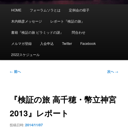
メ
HOME
フォーラムソラとは
定例会の様子
イ
ン
木内鶴彦メッセージ
レポート『検証の旅』
メ
ニ
書籍『検証の旅 ピラミッドの謎』
問合わせ
ュ
ー
メルマガ登録
入会申込
Twitter
Facebook
2022スケジュール
投
←
前へ
次へ
→
稿
ナ
ビ
ゲ
『検証の旅 高千穂・幣立神宮
ー
シ
2013』レポート
ョ
ン
投稿日時:
2014/11/07