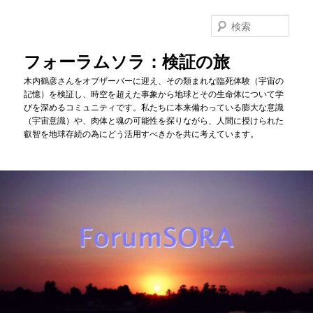
メ
イ
検
ン
索
コ
フォーラムソラ：検証の旅
ン
木内鶴彦さんをオブザーバーに迎え、その類まれな臨死体験（宇宙の
テ
記憶）を検証し、時空を超えた事象から地球とその生命体について学
ン
びを深めるコミュニティです。私たちに本来備わっている膨大な意識
ツ
（宇宙意識）や、肉体と魂の可能性を探りながら、人間に授けられた
へ
叡智を地球存続の為にどう活用すべきかを共に考えています。
移
動