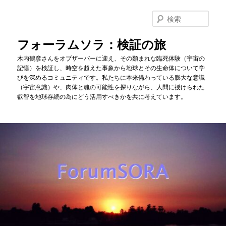
メ
イ
検
ン
索
コ
フォーラムソラ：検証の旅
ン
木内鶴彦さんをオブザーバーに迎え、その類まれな臨死体験（宇宙の
テ
記憶）を検証し、時空を超えた事象から地球とその生命体について学
ン
びを深めるコミュニティです。私たちに本来備わっている膨大な意識
ツ
（宇宙意識）や、肉体と魂の可能性を探りながら、人間に授けられた
へ
叡智を地球存続の為にどう活用すべきかを共に考えています。
移
動