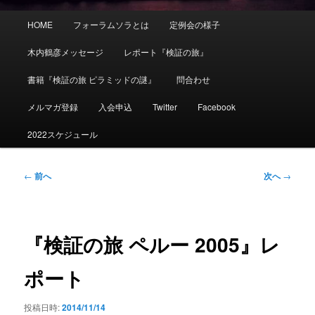
メ
HOME
フォーラムソラとは
定例会の様子
イ
ン
木内鶴彦メッセージ
レポート『検証の旅』
メ
ニ
書籍『検証の旅 ピラミッドの謎』
問合わせ
ュ
ー
メルマガ登録
入会申込
Twitter
Facebook
2022スケジュール
投
←
前へ
次へ
→
稿
ナ
ビ
ゲ
『検証の旅 ペルー 2005』レ
ー
シ
ポート
ョ
ン
投稿日時:
2014/11/14