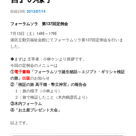
投稿日時:
2013/07/14
フォーラムソラ 第137回定例会
7月13日（土）14時～17時
港区立勤労福祉会館にてフォーラムソラ第137回定例会を行いま
した。
◆まずは 主宰者：小林ケンより挨拶です。
今回の定例会のメニューは
①
電子書籍
「フォーラムソラ誕生秘話～エジプト・ギリシャ検証
の旅」
出版
のお知らせ
②「検証の旅 高千穂・幣立神宮」の報告会
__
１：旅の様子（小林より）
__
２：旅で検証したこと（木内鶴彦氏より）
③木内フォーラム
④「お土産プレゼント大会」
以上です。