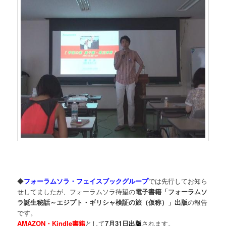
◆
フォーラムソラ・フェイスブックグループ
では先行してお知ら
せしてましたが、フォーラムソラ待望の
電子書籍「フォーラムソ
ラ誕生秘話～エジプト・ギリシャ検証の旅（仮称）」出版
の報告
です。
AMAZON・Kindle書籍
として
7月31日
出版
されます。