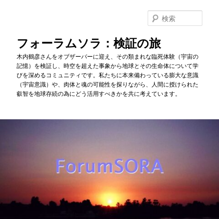
メ
イ
検
ン
索
コ
フォーラムソラ：検証の旅
ン
木内鶴彦さんをオブザーバーに迎え、その類まれな臨死体験（宇宙の
テ
記憶）を検証し、時空を超えた事象から地球とその生命体について学
ン
びを深めるコミュニティです。私たちに本来備わっている膨大な意識
ツ
（宇宙意識）や、肉体と魂の可能性を探りながら、人間に授けられた
へ
叡智を地球存続の為にどう活用すべきかを共に考えています。
移
動