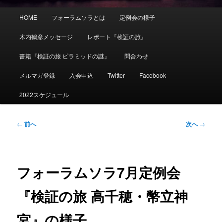
メ
HOME
フォーラムソラとは
定例会の様子
イ
ン
木内鶴彦メッセージ
レポート『検証の旅』
メ
ニ
書籍『検証の旅 ピラミッドの謎』
問合わせ
ュ
ー
メルマガ登録
入会申込
Twitter
Facebook
2022スケジュール
投
←
前へ
次へ
→
稿
ナ
ビ
ゲ
フォーラムソラ7月定例会
ー
シ
『検証の旅 高千穂・幣立神
ョ
ン
宮』の様子