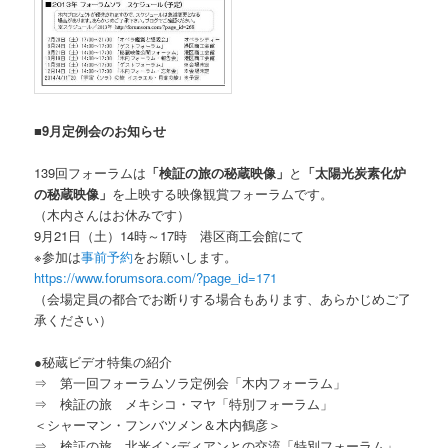
■9月定例会のお知らせ
139回フォーラムは
「検証の旅の秘蔵映像」
と
「太陽光炭素化炉
の秘蔵映像」
を上映する映像観賞フォーラムです。
（木内さんはお休みです）
9月21日（土）14時～17時 港区商工会館にて
※参加は
事前予約
をお願いします。
https://www.forumsora.com/?page_id=171
（会場定員の都合でお断りする場合もあります、あらかじめご了
承ください）
●秘蔵ビデオ特集の紹介
⇒ 第一回フォーラムソラ定例会「木内フォーラム」
⇒ 検証の旅 メキシコ・マヤ「特別フォーラム」
＜シャーマン・フンバツメン＆木内鶴彦＞
⇒ 検証の旅 北米インディアンとの交流「特別フォーラム」