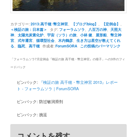
カテゴリー:
2013:高千穂･幣立神宮
、
【ブログ/blog】
、
【定例会】
、
＜検証の旅：日本篇＞
タグ:
フォーラムソラ
、
八百万の神
、
天照大
神
、
太陽光炭素化炉
、
宇宙（ソラ）の旅
、
小林 健
、
屋形船
、
幣立神
宮
、
式年遷宮
、
循環型社会
、
木内鶴彦
、
生き方は星空が教えてくれ
る
、
臨死
、
高千穂
作成者:
ForumSORA
この投稿のパーマリンク
「
フォーラムソラ7月定例会『検証の旅 高千穂・幣立神宮』の様子
」への3件のフィ
ードバック
ピンバック:
『検証の旅 高千穂・幣立神宮 2013』レポー
ト - フォーラムソラ｜ForumSORA
ピンバック: 防过敏润滑剂
ピンバック: 挑逗
コメントを残す