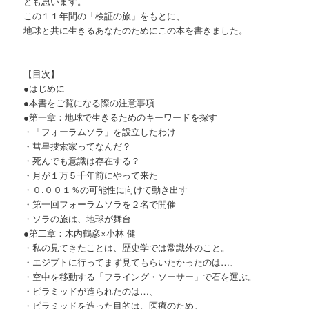
とも思います。
この１１年間の「検証の旅」をもとに、
地球と共に生きるあなたのためにこの本を書きました。
—-
【目次】
●はじめに
●本書をご覧になる際の注意事項
●第一章：地球で生きるためのキーワードを探す
・「フォーラムソラ」を設立したわけ
・彗星捜索家ってなんだ？
・死んでも意識は存在する？
・月が１万５千年前にやって来た
・０.００１％の可能性に向けて動き出す
・第一回フォーラムソラを２名で開催
・ソラの旅は、地球が舞台
●第二章：木内鶴彦×小林 健
・私の見てきたことは、歴史学では常識外のこと。
・エジプトに行ってまず見てもらいたかったのは…、
・空中を移動する「フライング・ソーサー」で石を運ぶ。
・ピラミッドが造られたのは…、
・ピラミッドを造った目的は、医療のため。