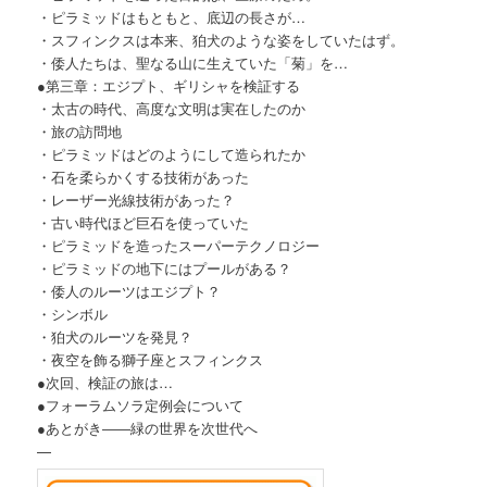
・ピラミッドはもともと、底辺の長さが…
・スフィンクスは本来、狛犬のような姿をしていたはず。
・倭人たちは、聖なる山に生えていた「菊」を…
●第三章：エジプト、ギリシャを検証する
・太古の時代、高度な文明は実在したのか
・旅の訪問地
・ピラミッドはどのようにして造られたか
・石を柔らかくする技術があった
・レーザー光線技術があった？
・古い時代ほど巨石を使っていた
・ピラミッドを造ったスーパーテクノロジー
・ピラミッドの地下にはプールがある？
・倭人のルーツはエジプト？
・シンボル
・狛犬のルーツを発見？
・夜空を飾る獅子座とスフィンクス
●次回、検証の旅は…
●フォーラムソラ定例会について
●あとがき――緑の世界を次世代へ
—