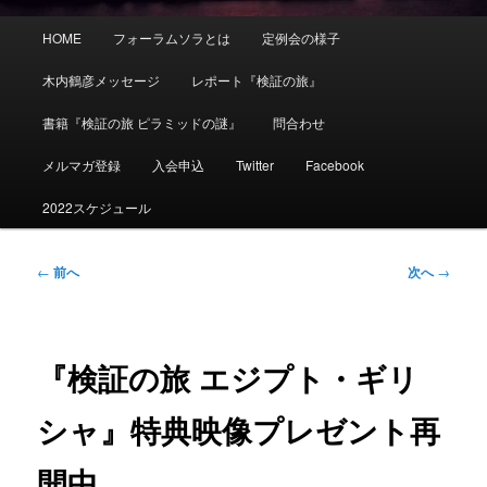
メ
HOME
フォーラムソラとは
定例会の様子
イ
ン
木内鶴彦メッセージ
レポート『検証の旅』
メ
ニ
書籍『検証の旅 ピラミッドの謎』
問合わせ
ュ
ー
メルマガ登録
入会申込
Twitter
Facebook
2022スケジュール
投
←
前へ
次へ
→
稿
ナ
ビ
ゲ
『検証の旅 エジプト・ギリ
ー
シ
シャ』特典映像プレゼント再
ョ
ン
開中