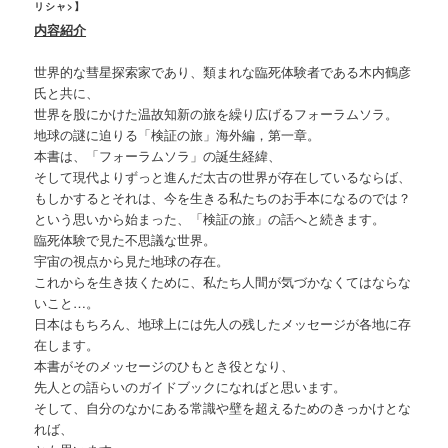
リシャ>】
内容紹介
世界的な彗星探索家であり、類まれな臨死体験者である木内鶴彦
氏と共に、
世界を股にかけた温故知新の旅を繰り広げるフォーラムソラ。
地球の謎に迫りる「検証の旅」海外編，第一章。
本書は、「フォーラムソラ」の誕生経緯、
そして現代よりずっと進んだ太古の世界が存在しているならば、
もしかするとそれは、今を生きる私たちのお手本になるのでは？
という思いから始まった、「検証の旅」の話へと続きます。
臨死体験で見た不思議な世界。
宇宙の視点から見た地球の存在。
これからを生き抜くために、私たち人間が気づかなくてはならな
いこと…。
日本はもちろん、地球上には先人の残したメッセージが各地に存
在します。
本書がそのメッセージのひもとき役となり、
先人との語らいのガイドブックになればと思います。
そして、自分のなかにある常識や壁を超えるためのきっかけとな
れば、