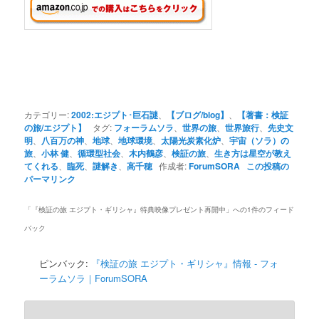
カテゴリー:
2002:エジプト･巨石謎
、
【ブログ/blog】
、
【著書：検証
の旅/エジプト】
タグ:
フォーラムソラ
、
世界の旅
、
世界旅行
、
先史文
明
、
八百万の神
、
地球
、
地球環境
、
太陽光炭素化炉
、
宇宙（ソラ）の
旅
、
小林 健
、
循環型社会
、
木内鶴彦
、
検証の旅
、
生き方は星空が教え
てくれる
、
臨死
、
謎解き
、
高千穂
作成者:
ForumSORA
この投稿の
パーマリンク
「
『検証の旅 エジプト・ギリシャ』特典映像プレゼント再開中
」への1件のフィード
バック
ピンバック:
『検証の旅 エジプト・ギリシャ』情報 - フォ
ーラムソラ｜ForumSORA