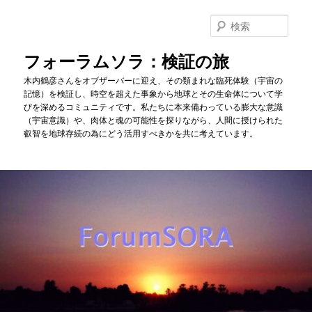
メ
イ
検
ン
索
コ
フォーラムソラ：検証の旅
ン
木内鶴彦さんをオブザーバーに迎え、その類まれな臨死体験（宇宙の
テ
記憶）を検証し、時空を超えた事象から地球とその生命体について学
ン
びを深めるコミュニティです。私たちに本来備わっている膨大な意識
ツ
（宇宙意識）や、肉体と魂の可能性を探りながら、人間に授けられた
へ
叡智を地球存続の為にどう活用すべきかを共に考えています。
移
動