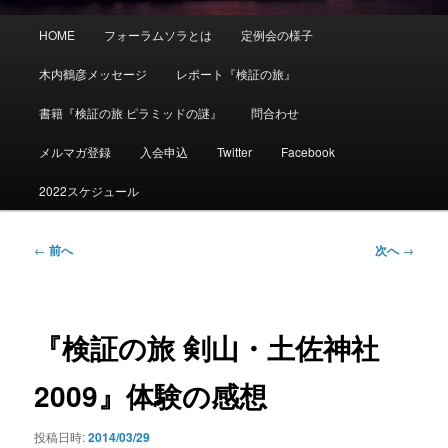
メ
HOME
フォーラムソラとは
定例会の様子
イ
ン
木内鶴彦メッセージ
レポート『検証の旅』
メ
ニ
書籍『検証の旅 ピラミッドの謎』
問合わせ
ュ
ー
メルマガ登録
入会申込
Twitter
Facebook
2022スケジュール
投
←
前へ
次へ
→
稿
ナ
ビ
ゲ
『検証の旅 剣山・土佐神社
ー
シ
2009』体験の感想
ョ
ン
投稿日時:
2014/03/29