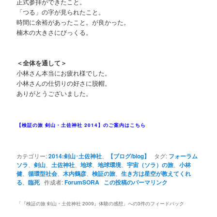
正式参拝ができたこと。
「つる」の字が見られたこと。
時間に余裕があったこと。が良かった。
楠木の大きさにびっくる。
＜全体を通して＞
小林さん本当にお疲れ様でした。
小林さんの仕切りの好さに脱帽。
ありがとうございました。
【検証の旅 剣山・土佐神社 2014】のご案内はこちら
カテゴリー:
2014:剣山･土佐神社
、
【ブログ/blog】
タグ:
フォーラム
ソラ
、
剣山
、
土佐神社
、
地球
、
地球環境
、
宇宙（ソラ）の旅
、
小林
健
、
循環型社会
、
木内鶴彦
、
検証の旅
、
生き方は星空が教えてくれ
る
、
臨死
作成者:
ForumSORA
この投稿のパーマリンク
「
『検証の旅 剣山・土佐神社 2009』体験の感想
」への3件のフィードバック