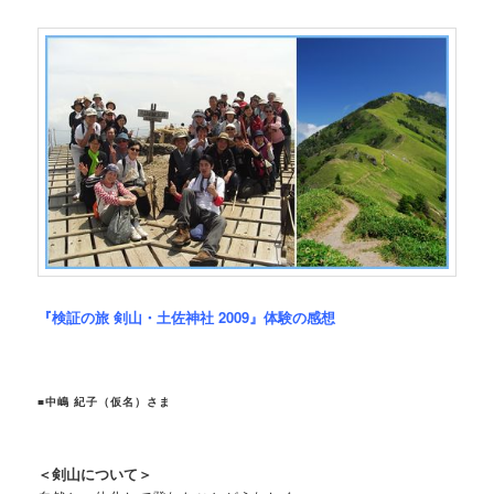
『検証の旅 剣山・土佐神社 2009』体験の感想
■中嶋 紀子（仮名）さま
＜剣山について＞