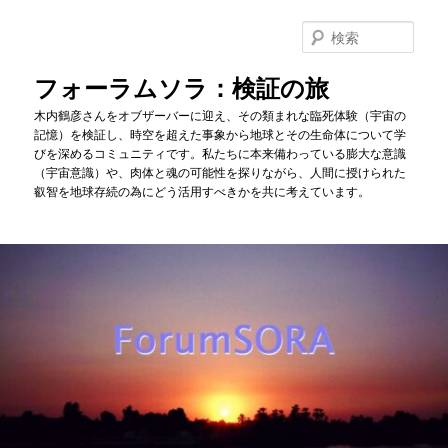
メ
イ
検
ン
索
コ
フォーラムソラ：検証の旅
ン
木内鶴彦さんをオブザーバーに迎え、その類まれな臨死体験（宇宙の
テ
記憶）を検証し、時空を超えた事象から地球とその生命体について学
ン
びを深めるコミュニティです。私たちに本来備わっている膨大な意識
ツ
（宇宙意識）や、肉体と魂の可能性を探りながら、人間に授けられた
へ
叡智を地球存続の為にどう活用すべきかを共に考えています。
移
動