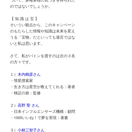
のではないでしょうか。
【 知 識 は 宝 】
そいうい観点から、このキャンペーン
のもたらした情報や知識は未来を変え
うる「宝物」だといっても過言ではな
いと私は思います。
さて、私がバトンを渡すのは次の３名
の方々です。
１）
木内鶴彦さん
・彗星捜索家
・生き方は星空が教えてくれる：著者
・検証の旅：監修
２）
高野 聖 さん
・日本インフルエンサーズ機構：顧問
・1000いいね！で夢を実現：著書
３）
小林三智子さん