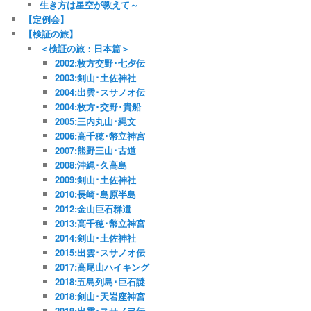
生き方は星空が教えて～
【定例会】
【検証の旅】
＜検証の旅：日本篇＞
2002:枚方交野･七夕伝
2003:剣山･土佐神社
2004:出雲･スサノオ伝
2004:枚方･交野･貴船
2005:三内丸山･縄文
2006:高千穂･幣立神宮
2007:熊野三山･古道
2008:沖縄･久高島
2009:剣山･土佐神社
2010:長崎･島原半島
2012:金山巨石群遺
2013:高千穂･幣立神宮
2014:剣山･土佐神社
2015:出雲･スサノオ伝
2017:高尾山ハイキング
2018:五島列島･巨石謎
2018:剣山･天岩座神宮
2019:出雲･スサノヲ伝