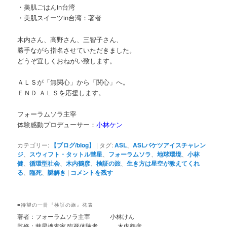
・美肌ごはんin台湾
・美肌スイーツin台湾：著者
木内さん、高野さん、三智子さん、
勝手ながら指名させていただきました。
どうぞ宜しくおねがい致します。
ＡＬＳが「無関心」から「関心」へ。
ＥＮＤ ＡＬＳを応援します。
フォーラムソラ主宰
体験感動プロデューサー：
小林ケン
カテゴリー:
【ブログ/blog】
|
タグ:
ASL
、
ASLバケツアイスチャレン
ジ
、
スウィフト・タットル彗星
、
フォーラムソラ
、
地球環境
、
小林
健
、
循環型社会
、
木内鶴彦
、
検証の旅
、
生き方は星空が教えてくれ
る
、
臨死
、
謎解き
|
コメントを残す
■待望の一冊『検証の旅』発表
著者：フォーラムソラ主宰 小林けん
監修：彗星捜索家.臨死体験者 木内鶴彦