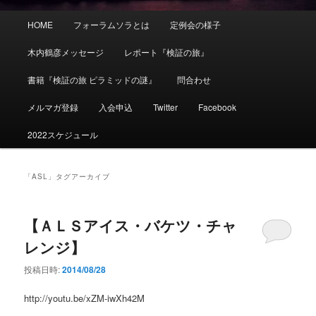
メ
HOME
フォーラムソラとは
定例会の様子
イ
ン
木内鶴彦メッセージ
レポート『検証の旅』
メ
ニ
書籍『検証の旅 ピラミッドの謎』
問合わせ
ュ
ー
メルマガ登録
入会申込
Twitter
Facebook
2022スケジュール
「
ASL
」タグアーカイブ
【ＡＬＳアイス・バケツ・チャ
レンジ】
投稿日時:
2014/08/28
http://youtu.be/xZM-iwXh42M