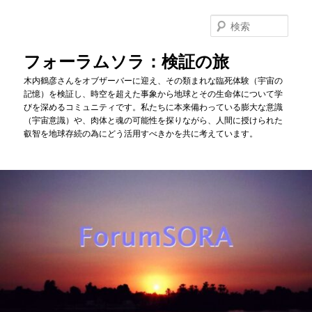
メ
サ
イ
ブ
検
ン
コ
索
コ
ン
フォーラムソラ：検証の旅
ン
テ
木内鶴彦さんをオブザーバーに迎え、その類まれな臨死体験（宇宙の
テ
ン
記憶）を検証し、時空を超えた事象から地球とその生命体について学
ン
ツ
びを深めるコミュニティです。私たちに本来備わっている膨大な意識
ツ
へ
（宇宙意識）や、肉体と魂の可能性を探りながら、人間に授けられた
へ
移
叡智を地球存続の為にどう活用すべきかを共に考えています。
移
動
動