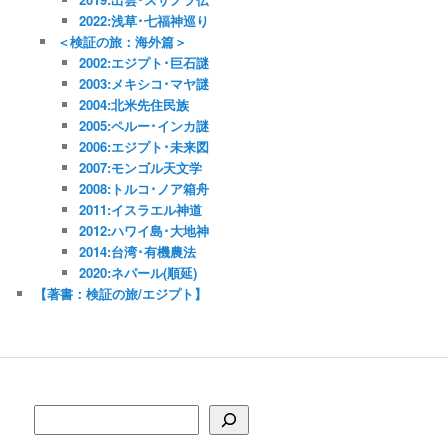
2022:浅草･七福神巡り
＜検証の旅：海外篇＞
2002:エジプト･巨石謎
2003:メキシコ･マヤ謎
2004:北米先住民族
2005:ペルー･インカ謎
2006:エジプト･未来図
2007:モンゴル天文学
2008:トルコ･ノア箱舟
2011:イスラエル神道
2012:ハワイ島･大地神
2014:台湾･有機農法
2020:ネパール(順延)
【著書：検証の旅/エジプト】
検索