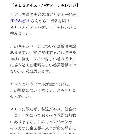
【ＡＬＳアイス・バケツ・チャレンジ】
リアル友達の美顔気功アカデミー代表、
庄子みどり
さんからご指名を賜り
ＡＬＳアイス・バケツ・チャレンジに
挑みました。
このキャンペーンについては賛否両論
ありますが、常に変化する時代の波を
適格に捉え、世の中をよい意味で上手
に巻き込んだ素晴らしい啓蒙活動では
ないかと私は思います。
ＳＮＳというツールが無かったら、
この難病について考えることもありま
せんでした。
ＡＬＳに限らず、私達が本来、社会の
一員として知っておくべき問題は無数
にありますが、このキャンペーンを
キッカケに全世界の人々が命の尊さに
ついて、多種多様の気づきを得られた