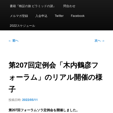
ニ
書籍『検証の旅 ピラミッドの謎』
問合わせ
ュ
ー
メルマガ登録
入会申込
Twitter
Facebook
2022スケジュール
投
←
前へ
次へ
→
稿
ナ
ビ
ゲ
第207回定例会「木内鶴彦フ
ー
シ
ォーラム」のリアル開催の様
ョ
ン
子
投稿日時:
2022/05/11
第207回フォーラムソラ定例会を開催しました。