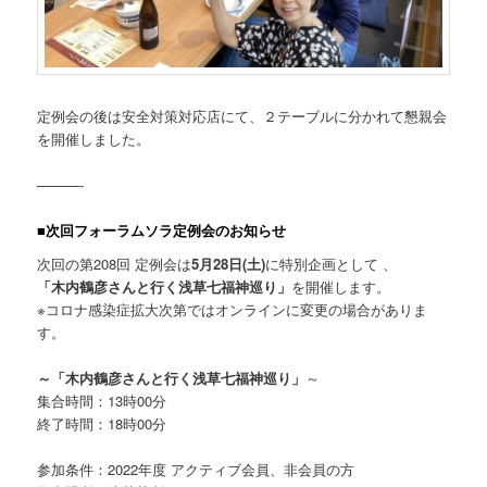
定例会の後は安全対策対応店にて、２テーブルに分かれて懇親会
を開催しました。
———-
■次回フォーラムソラ定例会のお知らせ
次回の第208回 定例会は
5月28日(土)
に特別企画として 、
「木内鶴彦さんと行く浅草七福神巡り」
を開催します。
※コロナ感染症拡大次第ではオンラインに変更の場合がありま
す。
～
「木内鶴彦さんと行く浅草七福神巡り」
～
集合時間：13時00分
終了時間：18時00分
参加条件：2022年度 アクティブ会員、非会員の方