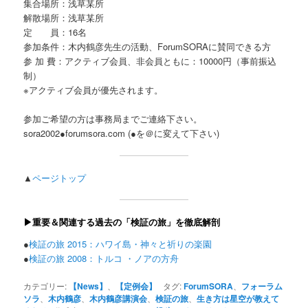
集合場所：浅草某所
解散場所：浅草某所
定 員：16名
参加条件：木内鶴彦先生の活動、ForumSORAに賛同できる方
参 加 費：アクティブ会員、非会員ともに：10000円（事前振込
制）
※アクティブ会員が優先されます。
参加ご希望の方は事務局までご連絡下さい。
sora2002●forumsora.com (●を＠に変えて下さい)
▲
ページトップ
▶重要＆関連する過去の「検証の旅」を徹底解剖
●
検証の旅 2015：ハワイ島・神々と祈りの楽園
●
検証の旅 2008：トルコ ・ノアの方舟
カテゴリー:
【News】
、
【定例会】
タグ:
ForumSORA
、
フォーラム
ソラ
、
木内鶴彦
、
木内鶴彦講演会
、
検証の旅
、
生き方は星空が教えて