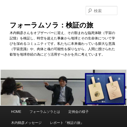
メ
イ
検
ン
索
コ
フォーラムソラ：検証の旅
ン
木内鶴彦さんをオブザーバーに迎え、その類まれな臨死体験（宇宙の
テ
記憶）を検証し、時空を超えた事象から地球とその生命体について学
ン
びを深めるコミュニティです。私たちに本来備わっている膨大な意識
ツ
（宇宙意識）や、肉体と魂の可能性を探りながら、人間に授けられた
へ
叡智を地球存続の為にどう活用すべきかを共に考えています。
移
動
メ
HOME
フォーラムソラとは
定例会の様子
イ
ン
木内鶴彦メッセージ
レポート『検証の旅』
メ