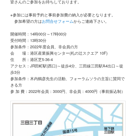
皆さんのご参加をお待ちしております。
※参加には事前予約と事前参加費の納入が必要となります。
参加希望の方は
お問合せフォーム
からご連絡下さい。
開催時間：14時00分～17時00分
受付時間：13時30分
参加条件：2022年度会員、非会員の方
会 場：港区産業振興センター(札の辻スクエア 10F)
住 所：港区芝5-36-4
アクセス：JR田町駅(西口)～徒歩4分、三田線三田駅A4出口～徒
歩3分
参加条件：木内鶴彦先生の活動、フォーラムソラの主旨に賛同で
きる方
参 加 費：2022年会員：3000円、非会員：4000円（事前振込制）