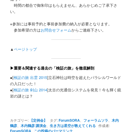
時間の都合で御朱印はもらえません、あらかじめご了承下さ
い。
※参加には事前予約と事前参加費の納入が必要となります。
参加希望の方は
お問合せフォーム
からご連絡下さい。
▲
ページトップ
▶重要＆関連する過去の「検証の旅」を徹底解剖
●[
検証の旅 出雲 2015
]立石神社は時空を超えたパラレルワールド
の入口だった！
●[
検証の旅 剣山 2014
]太古の光通信システムを発見！今も輝く鏡
岩の謎とは？
カテゴリー:
【定例会】
タグ:
ForumSORA
、
フォーラムソラ
、
木内
鶴彦
、
木内鶴彦 講演会
、
生き方は星空が教えてくれる
作成者:
ForumSORA
この投稿のパーマリンク