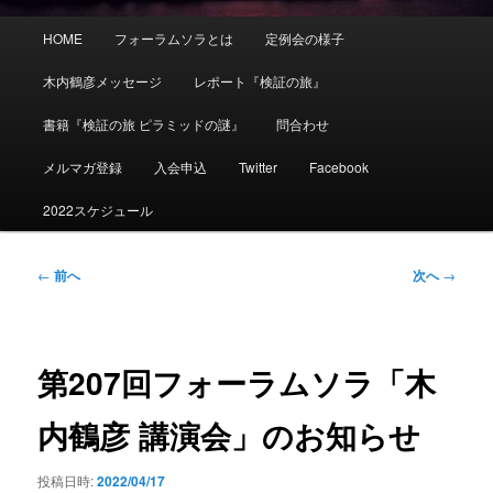
メ
HOME
フォーラムソラとは
定例会の様子
イ
ン
木内鶴彦メッセージ
レポート『検証の旅』
メ
ニ
書籍『検証の旅 ピラミッドの謎』
問合わせ
ュ
ー
メルマガ登録
入会申込
Twitter
Facebook
2022スケジュール
投
←
前へ
次へ
→
稿
ナ
ビ
ゲ
第207回フォーラムソラ「木
ー
シ
内鶴彦 講演会」のお知らせ
ョ
ン
投稿日時:
2022/04/17