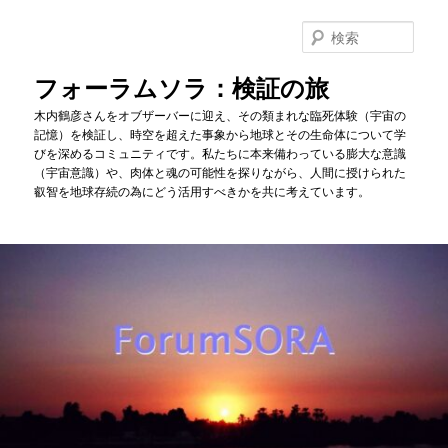
メ
イ
検
ン
索
コ
フォーラムソラ：検証の旅
ン
木内鶴彦さんをオブザーバーに迎え、その類まれな臨死体験（宇宙の
テ
記憶）を検証し、時空を超えた事象から地球とその生命体について学
ン
びを深めるコミュニティです。私たちに本来備わっている膨大な意識
ツ
（宇宙意識）や、肉体と魂の可能性を探りながら、人間に授けられた
へ
叡智を地球存続の為にどう活用すべきかを共に考えています。
移
動