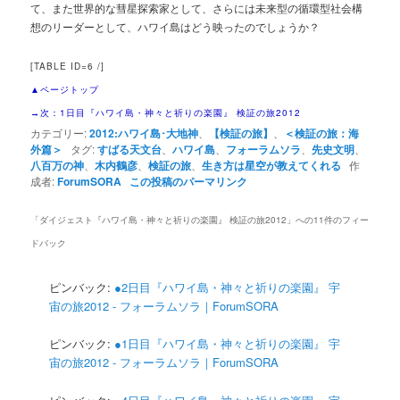
て、また世界的な彗星探索家として、さらには未来型の循環型社会構
想のリーダーとして、ハワイ島はどう映ったのでしょうか？
[TABLE ID=6 /]
▲ページトップ
次：1日目『ハワイ島・神々と祈りの楽園』 検証の旅2012
→
カテゴリー:
2012:ハワイ島･大地神
、
【検証の旅】
、
＜検証の旅：海
外篇＞
タグ:
すばる天文台
、
ハワイ島
、
フォーラムソラ
、
先史文明
、
八百万の神
、
木内鶴彦
、
検証の旅
、
生き方は星空が教えてくれる
作
成者:
ForumSORA
この投稿のパーマリンク
「
ダイジェスト『ハワイ島・神々と祈りの楽園』 検証の旅2012
」への11件のフィー
ドバック
ピンバック:
●2日目『ハワイ島・神々と祈りの楽園』 宇
宙の旅2012 - フォーラムソラ｜ForumSORA
ピンバック:
●1日目『ハワイ島・神々と祈りの楽園』 宇
宙の旅2012 - フォーラムソラ｜ForumSORA