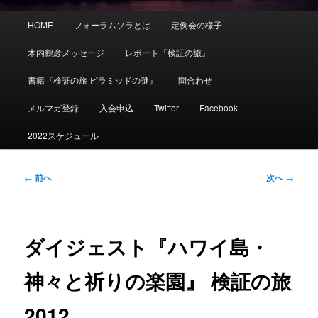
メ
HOME
フォーラムソラとは
定例会の様子
イ
ン
木内鶴彦メッセージ
レポート『検証の旅』
メ
ニ
書籍『検証の旅 ピラミッドの謎』
問合わせ
ュ
ー
メルマガ登録
入会申込
Twitter
Facebook
2022スケジュール
投
←
前へ
次へ
→
稿
ナ
ビ
ゲ
ダイジェスト『ハワイ島・
ー
シ
神々と祈りの楽園』 検証の旅
ョ
ン
2012