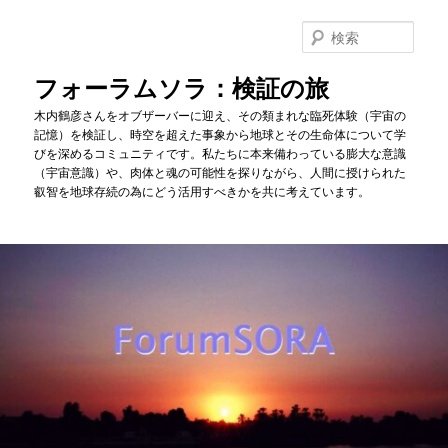
メ
イ
検
ン
索
コ
フォーラムソラ：検証の旅
ン
木内鶴彦さんをオブザーバーに迎え、その類まれな臨死体験（宇宙の
テ
記憶）を検証し、時空を超えた事象から地球とその生命体について学
ン
びを深めるコミュニティです。私たちに本来備わっている膨大な意識
ツ
（宇宙意識）や、肉体と魂の可能性を探りながら、人間に授けられた
へ
叡智を地球存続の為にどう活用すべきかを共に考えています。
移
動