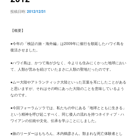
投稿日時:
2012/12/31
【概要】
●今年の「検証の旅・海外編」は2009年に催行を順延したハワイ島を
復活させました。
●ハワイ島は、かつて海が少なく、今よりも住みにくかった地球におい
て、人類が営みを続けていたまさに人類の聖地だったのです。
●ムー大陸やアトランティック大陸といった言葉を耳にしたことがある
と思いますが、それはその時にあった大陸のことを意味しているよう
なのです。
●今回フォーラムソラでは、私たちの中にある「地球とともに生きる」
という精神を呼び起こすべく、同じ倭人の流れを持つネイティブ・ハ
ワイアンの伝統や文化、伝承を学ぶことにしました。
●旅のリーダーはもちろん、木内鶴彦さん。類まれな死亡体験者とし