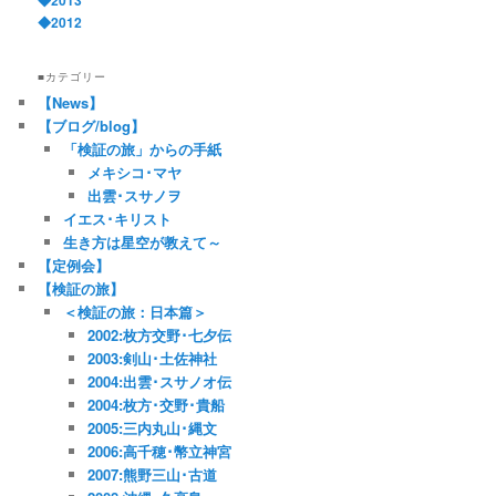
◆2012
■カテゴリー
【News】
【ブログ/blog】
「検証の旅」からの手紙
メキシコ･マヤ
出雲･スサノヲ
イエス･キリスト
生き方は星空が教えて～
【定例会】
【検証の旅】
＜検証の旅：日本篇＞
2002:枚方交野･七夕伝
2003:剣山･土佐神社
2004:出雲･スサノオ伝
2004:枚方･交野･貴船
2005:三内丸山･縄文
2006:高千穂･幣立神宮
2007:熊野三山･古道