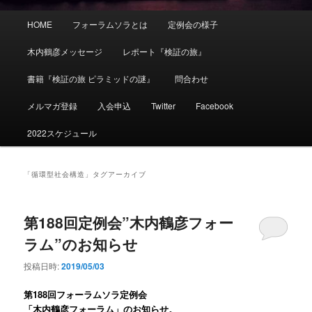
メ
HOME
フォーラムソラとは
定例会の様子
イ
ン
木内鶴彦メッセージ
レポート『検証の旅』
メ
ニ
書籍『検証の旅 ピラミッドの謎』
問合わせ
ュ
ー
メルマガ登録
入会申込
Twitter
Facebook
2022スケジュール
「
循環型社会構造
」タグアーカイブ
第188回定例会”木内鶴彦フォー
ラム”のお知らせ
投稿日時:
2019/05/03
第188
回フォーラムソラ定例会
「
木内鶴彦フォーラム
」のお知らせ。