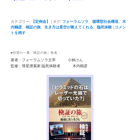
カテゴリー:
【定例会】
|
タグ:
フォーラムソラ
、
循環型社会構造
、
木
内鶴彦
、
検証の旅
、
生き方は星空が教えてくれる
、
臨死体験
|
コメン
トを残す
■待望の一冊『検証の旅』発表
著者：フォーラムソラ主宰 小林けん
監修：彗星捜索家.臨死体験者 木内鶴彦