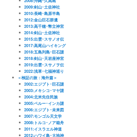
2008:沖縄･久高島
2009:剣山･土佐神社
2010:長崎･島原半島
2012:金山巨石群遺
2013:高千穂･幣立神宮
2014:剣山･土佐神社
2015:出雲･スサノオ伝
2017:高尾山ハイキング
2018:五島列島･巨石謎
2018:剣山･天岩座神宮
2019:出雲･スサノヲ伝
2022:浅草･七福神巡り
＜検証の旅：海外篇＞
2002:エジプト･巨石謎
2003:メキシコ･マヤ謎
2004:北米先住民族
2005:ペルー･インカ謎
2006:エジプト･未来図
2007:モンゴル天文学
2008:トルコ･ノア箱舟
2011:イスラエル神道
2012:ハワイ島･大地神