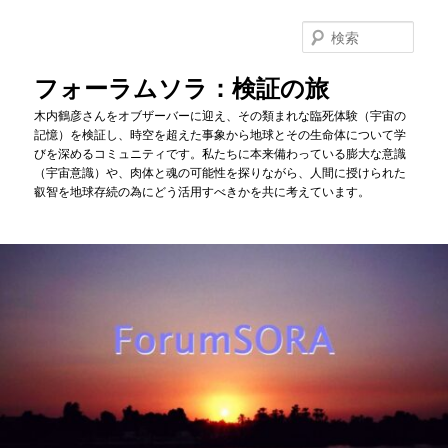
メ
サ
イ
ブ
検
ン
コ
索
コ
ン
フォーラムソラ：検証の旅
ン
テ
木内鶴彦さんをオブザーバーに迎え、その類まれな臨死体験（宇宙の
テ
ン
記憶）を検証し、時空を超えた事象から地球とその生命体について学
ン
ツ
びを深めるコミュニティです。私たちに本来備わっている膨大な意識
ツ
へ
（宇宙意識）や、肉体と魂の可能性を探りながら、人間に授けられた
へ
移
叡智を地球存続の為にどう活用すべきかを共に考えています。
移
動
動