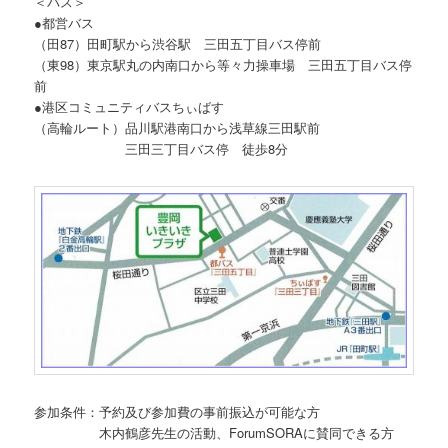
＜バス＞
●都営バス
（田87）田町駅から渋谷駅 三田五丁目バス停前
（東98）東京駅丸の内南口から等々力操車場 三田五丁目バス停
前
●港区コミュニティバスちぃばす
（高輪ルート）品川駅港南口から浅草線三田駅前
三田三丁目バス停 徒歩8分
参加条件：予約及び参加費の事前振込が可能な方
木内鶴彦先生の活動、ForumSORAに賛同できる方