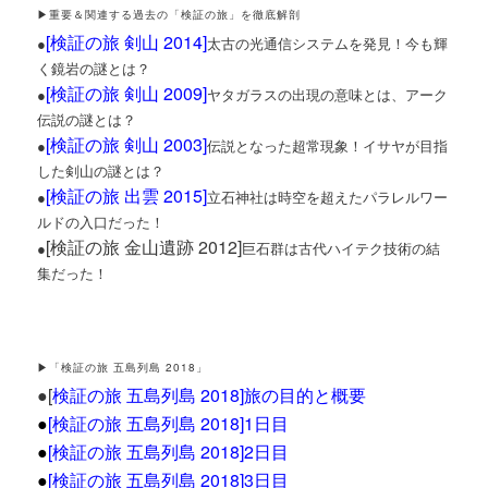
▶重要＆関連する過去の「検証の旅」を徹底解剖
[
検証の旅 剣山 2014
]
●
太古の光通信システムを発見！今も輝
く鏡岩の謎とは？
[検証の旅 剣山 2009]
●
ヤタガラスの出現の意味とは、アーク
伝説の謎とは？
[検証の旅 剣山 2003]
●
伝説となった超常現象！イサヤが目指
した剣山の謎とは？
[
検証の旅 出雲 2015
]
●
立石神社は時空を超えたパラレルワー
ルドの入口だった！
[検証の旅 金山遺跡 2012]
●
巨石群は古代ハイテク技術の結
集だった！
▶「検証の旅 五島列島 2018」
●[
検証の旅 五島列島 2018]旅の目的と概要
●
[検証の旅 五島列島 2018]1日目
●
[
検証の旅 五島列島 2018]2日目
●
[検証の旅 五島列島 2018]3日目