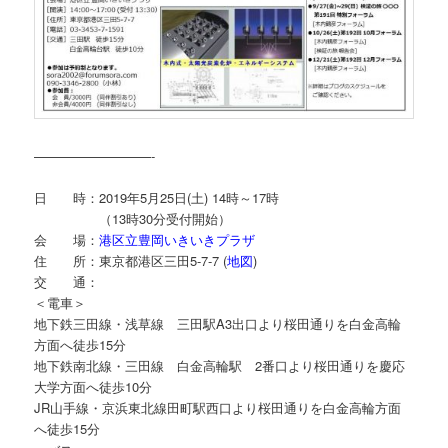
—————————-
日 時：2019年5月25日(土) 14時～17時
（13時30分受付開始）
会 場：
港区立豊岡いきいきプラザ
住 所：東京都港区三田5-7-7 (
地図
)
交 通：
＜電車＞
地下鉄三田線・浅草線 三田駅A3出口より桜田通りを白金高輪
方面へ徒歩15分
地下鉄南北線・三田線 白金高輪駅 2番口より桜田通りを慶応
大学方面へ徒歩10分
JR山手線・京浜東北線田町駅西口より桜田通りを白金高輪方面
へ徒歩15分