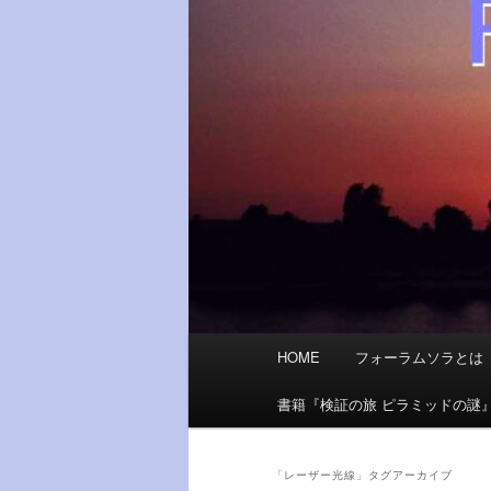
メ
HOME
フォーラムソラとは
イ
ン
書籍『検証の旅 ピラミッドの謎
メ
ニ
ュ
「
レーザー光線
」タグアーカイブ