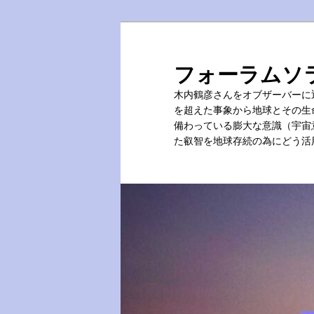
メ
サ
イ
ブ
ン
コ
フォーラムソ
コ
ン
木内鶴彦さんをオブザーバーに
ン
テ
を超えた事象から地球とその生
テ
ン
備わっている膨大な意識（宇宙
ン
ツ
た叡智を地球存続の為にどう活
ツ
へ
へ
移
移
動
動