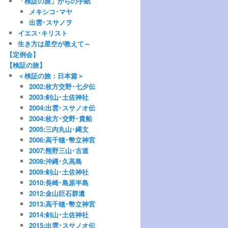
「検証の旅」からの手紙
メキシコ･マヤ
出雲･スサノヲ
イエス･キリスト
生き方は星空が教えて～
【定例会】
【検証の旅】
＜検証の旅：日本篇＞
2002:枚方交野･七夕伝
2003:剣山･土佐神社
2004:出雲･スサノオ伝
2004:枚方･交野･貴船
2005:三内丸山･縄文
2006:高千穂･幣立神宮
2007:熊野三山･古道
2008:沖縄･久高島
2009:剣山･土佐神社
2010:長崎･島原半島
2012:金山巨石群遺
2013:高千穂･幣立神宮
2014:剣山･土佐神社
2015:出雲･スサノオ伝