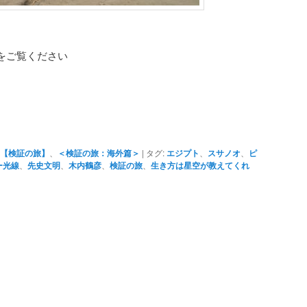
 をご覧ください
【検証の旅】
、
＜検証の旅：海外篇＞
|
タグ:
エジプト
、
スサノオ
、
ピ
ー光線
、
先史文明
、
木内鶴彦
、
検証の旅
、
生き方は星空が教えてくれ