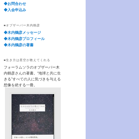
◆お問合わせ
◆入会申込み
■オブザーバー木内鶴彦
◆木内鶴彦メッセージ
◆木内鶴彦プロフィール
◆木内鶴彦の著書
■生き方は星空が教えてくれる
フォーラムソラのオブザーバー木
内鶴彦さんの著書。“地球と共に生
きる”すべての人に気づきを与える
想像を絶する一冊。