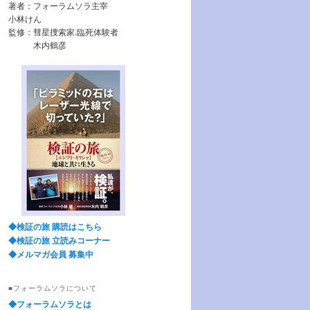
著者：フォーラムソラ主宰
小林けん
監修：彗星捜索家.臨死体験者
木内鶴彦
◆検証の旅 購読はこちら
◆検証の旅 立読みコーナー
◆メルマガ会員 募集中
■フォーラムソラについて
◆フォーラムソラとは