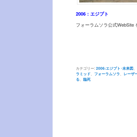
2006：エジプト
フォーラムソラ公式WebSite
カテゴリー:
2006:エジプト･未来図
、
ラミッド
、
フォーラムソラ
、
レーザ
る
、
臨死