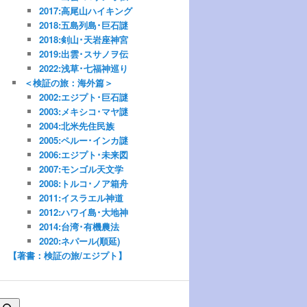
2017:高尾山ハイキング
2018:五島列島･巨石謎
2018:剣山･天岩座神宮
2019:出雲･スサノヲ伝
2022:浅草･七福神巡り
＜検証の旅：海外篇＞
2002:エジプト･巨石謎
2003:メキシコ･マヤ謎
2004:北米先住民族
2005:ペルー･インカ謎
2006:エジプト･未来図
2007:モンゴル天文学
2008:トルコ･ノア箱舟
2011:イスラエル神道
2012:ハワイ島･大地神
2014:台湾･有機農法
2020:ネパール(順延)
【著書：検証の旅/エジプト】