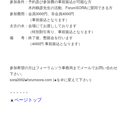
参加条件：予約及び参加費の事前振込が可能な方
木内鶴彦先生の活動、ForumSORAに賛同できる方
参加費用：会員3000円、非会員4000円
（事前振込となります）
太古の水：会場にてお渡ししております
（特別割引有り、事前振込となります）
備 考：終了後、懇親会を行います
（4000円 事前振込となります）
参加希望の方はフォーラムソラ事務局までメールでお問い合わせ
下さい。
sora2002●forumsora.com (●を＠に変えて下さい)
＝＝＝＝＝＝
▲
ページトップ