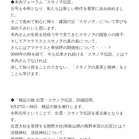
◆木内フォーラム「スサノヲ伝説」
元号も令和となり、私たちは新しい時代を着実に歩み始めまし
た。
そこで改めて初心に帰り、建国の父「スサノヲ」について学びを
深めてみたいと思います。
木内さんが生死を彷徨う中で見てきたスサノヲの国造りの様子。
そしてアマテラスとスサノヲの真の姿について。
さらにはアマテラスと卑弥呼の関係性について・・・？
3000年の時を経て、今も伝承され続ける「スサノヲ伝説」とは？
木内さんでなければ、
決して知り得ることのできない、「スサノヲの真実と精神」をと
ことん学びます。
◆「検証の旅 出雲・スサノヲ伝説」詳細説明。
9月27日～29日、検証の旅を催行します。
令和元年ということで、出雲・スサノヲ伝説を巡る旅となりま
す。
出雲大社を管理する熊野大社(和歌山県の熊野本宮の元宮)とは？
須我神社、須佐神社について。
亜空間へのスターゲイジ「立石神社」とは？