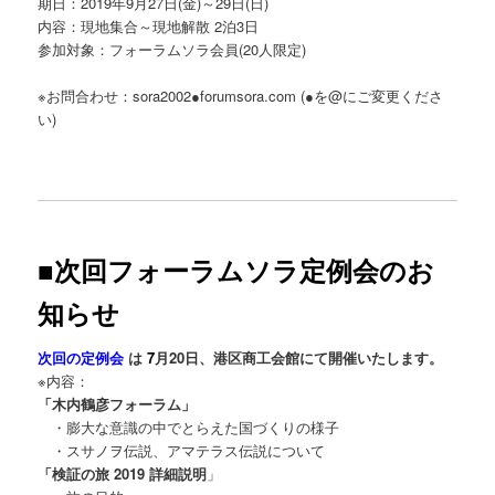
期日：2019年9月27日(金)～29日(日)
内容：現地集合～現地解散 2泊3日
参加対象：フォーラムソラ会員(20人限定)
※お問合わせ：sora2002●forumsora.com (●を@にご変更くださ
い)
■次回フォーラムソラ定例会のお
知らせ
次回の定例会
は
7
月20日
、港区商工会館にて開催いたします。
※内容：
「木内鶴彦フォーラム」
・膨大な意識の中でとらえた国づくりの様子
・スサノヲ伝説、アマテラス伝説について
「検証の旅 2019 詳細説明
」