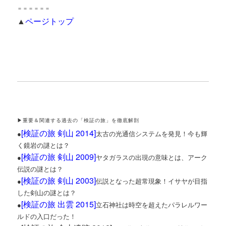
＝＝＝＝＝＝
▲
ページトップ
▶重要＆関連する過去の「検証の旅」を徹底解剖
[
検証の旅 剣山 2014
]
●
太古の光通信システムを発見！今も輝
く鏡岩の謎とは？
[
検証の旅 剣山 2009
]
●
ヤタガラスの出現の意味とは、アーク
伝説の謎とは？
[
検証の旅 剣山 2003
]
●
伝説となった超常現象！イサヤが目指
した剣山の謎とは？
[
検証の旅 出雲 2015
]
●
立石神社は時空を超えたパラレルワー
ルドの入口だった！