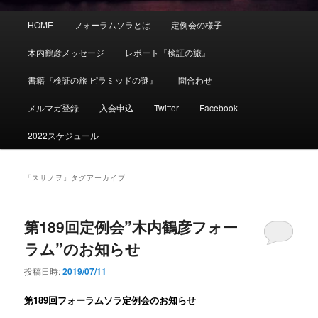
メ
HOME
フォーラムソラとは
定例会の様子
イ
ン
木内鶴彦メッセージ
レポート『検証の旅』
メ
ニ
書籍『検証の旅 ピラミッドの謎』
問合わせ
ュ
ー
メルマガ登録
入会申込
Twitter
Facebook
2022スケジュール
「
スサノヲ
」タグアーカイブ
第189回定例会”木内鶴彦フォー
ラム”のお知らせ
投稿日時:
2019/07/11
第189
回フォーラムソラ定例会のお知らせ