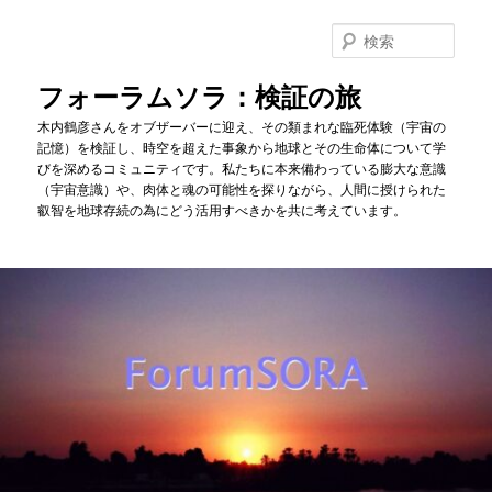
メ
サ
イ
ブ
検
ン
コ
索
コ
ン
フォーラムソラ：検証の旅
ン
テ
木内鶴彦さんをオブザーバーに迎え、その類まれな臨死体験（宇宙の
テ
ン
記憶）を検証し、時空を超えた事象から地球とその生命体について学
ン
ツ
びを深めるコミュニティです。私たちに本来備わっている膨大な意識
ツ
へ
（宇宙意識）や、肉体と魂の可能性を探りながら、人間に授けられた
へ
移
叡智を地球存続の為にどう活用すべきかを共に考えています。
移
動
動