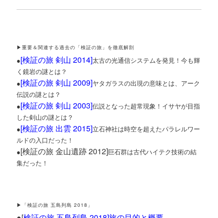
▶重要＆関連する過去の「検証の旅」を徹底解剖
[
検証の旅 剣山 2014
]
●
太古の光通信システムを発見！今も輝
く鏡岩の謎とは？
[
検証の旅 剣山 2009
]
●
ヤタガラスの出現の意味とは、アーク
伝説の謎とは？
[
検証の旅 剣山 2003
]
●
伝説となった超常現象！イサヤが目指
した剣山の謎とは？
[
検証の旅 出雲 2015
]
●
立石神社は時空を超えたパラレルワー
ルドの入口だった！
[検証の旅 金山遺跡 2012]
●
巨石群は古代ハイテク技術の結
集だった！
▶「検証の旅 五島列島 2018」
●[
検証の旅 五島列島 2018]旅の目的と概要