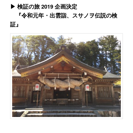
▶
検証の旅 2019 企画決定
『令和元年・出雲詣、スサノヲ伝説の検
証』