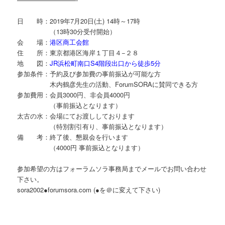
日 時：2019年7月20日(土) 14時～17時
（13時30分受付開始）
会 場：
港区商工会館
住 所：東京都港区海岸１丁目４−２８
地 図：
JR浜松町南口S4階段出口から徒歩5分
参加条件：予約及び参加費の事前振込が可能な方
木内鶴彦先生の活動、ForumSORAに賛同できる方
参加費用：会員3000円、非会員4000円
（事前振込となります）
太古の水：会場にてお渡ししております
（特別割引有り、事前振込となります）
備 考：終了後、懇親会を行います
（4000円 事前振込となります）
参加希望の方はフォーラムソラ事務局までメールでお問い合わせ
下さい。
sora2002●forumsora.com (●を＠に変えて下さい)