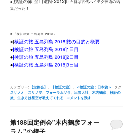
[検証の旅 金山遺跡 2012]
●
巨石群は古代ハイテク技術の結
集だった！
▶「検証の旅 五島列島 2018」
●[
検証の旅 五島列島 2018]旅の目的と概要
●
[検証の旅 五島列島 2018]1日目
●
[
検証の旅 五島列島 2018]2日目
●
[検証の旅 五島列島 2018]3日目
カテゴリー:
【定例会】
、
【検証の旅】
、
＜検証の旅：日本篇＞
|
タグ:
スサノオ
、
スサノヲ
、
フォーラムソラ
、
出雲大社
、
木内鶴彦
、
検証の
旅
、
生き方は星空が教えてくれる
|
コメントを残す
第188回定例会”木内鶴彦フォー
ラム”の様子