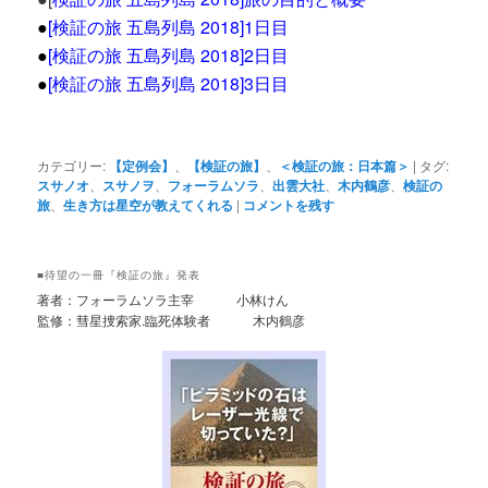
●
[検証の旅 五島列島 2018]1日目
●
[
検証の旅 五島列島 2018]2日目
●
[検証の旅 五島列島 2018]3日目
カテゴリー:
【定例会】
、
【検証の旅】
、
＜検証の旅：日本篇＞
|
タグ:
スサノオ
、
スサノヲ
、
フォーラムソラ
、
出雲大社
、
木内鶴彦
、
検証の
旅
、
生き方は星空が教えてくれる
|
コメントを残す
■待望の一冊『検証の旅』発表
著者：フォーラムソラ主宰 小林けん
監修：彗星捜索家.臨死体験者 木内鶴彦