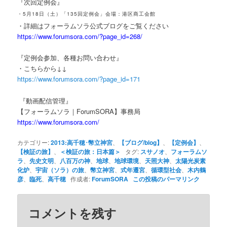
『次回定例会』
・5月18日（土）「135回定例会」会場：港区商工会館
・詳細はフォーラムソラ公式ブログをご覧ください
https://www.forumsora.com/?page_id=268/
『定例会参加、各種お問い合わせ』
・こちらから↓↓
https://www.forumsora.com/?page_id=171
『動画配信管理』
【フォーラムソラ｜ForumSORA】事務局
https://www.forumsora.com/
カテゴリー:
2013:高千穂･幣立神宮
、
【ブログ/blog】
、
【定例会】
、
【検証の旅】
、
＜検証の旅：日本篇＞
タグ:
スサノオ
、
フォーラムソ
ラ
、
先史文明
、
八百万の神
、
地球
、
地球環境
、
天照大神
、
太陽光炭素
化炉
、
宇宙（ソラ）の旅
、
幣立神宮
、
式年遷宮
、
循環型社会
、
木内鶴
彦
、
臨死
、
高千穂
作成者:
ForumSORA
この投稿のパーマリンク
コメントを残す