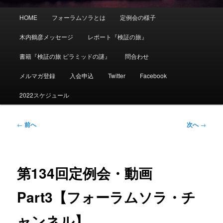
メ
HOME
フォーラムソラとは
定例会の様子
イ
ン
木内鶴彦メッセージ
レポート『検証の旅』
メ
ニ
書籍『検証の旅 ピラミッドの謎』
問合わせ
ュ
ー
メルマガ登録
入会申込
Twitter
Facebook
2022スケジュール
投
←
前へ
次へ
→
稿
ナ
ビ
ゲ
第134回定例会・動画
ー
シ
Part3【フォーラムソラ・チ
ョ
ン
ャンネル】