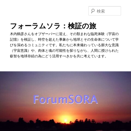
メ
イ
検
ン
索
コ
フォーラムソラ：検証の旅
ン
木内鶴彦さんをオブザーバーに迎え、その類まれな臨死体験（宇宙の
テ
記憶）を検証し、時空を超えた事象から地球とその生命体について学
ン
びを深めるコミュニティです。私たちに本来備わっている膨大な意識
ツ
（宇宙意識）や、肉体と魂の可能性を探りながら、人間に授けられた
へ
叡智を地球存続の為にどう活用すべきかを共に考えています。
移
動