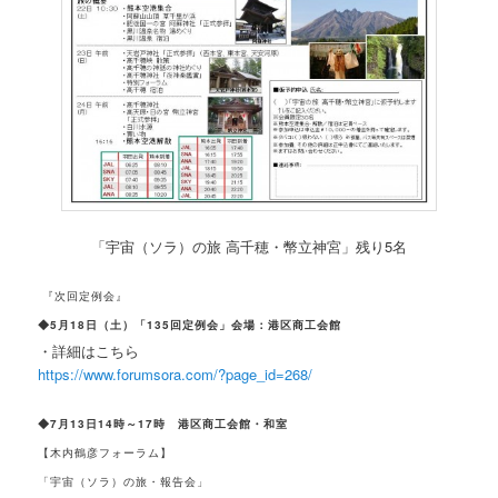
「宇宙（ソラ）の旅 高千穂・幣立神宮」残り5名
『次回定例会』
◆5月18日（土）「135回定例会」会場：港区商工会館
・詳細はこちら
https://www.forumsora.com/?page_id=268/
◆7月13日14時～17時 港区商工会館・和室
【木内鶴彦フォーラム】
「宇宙（ソラ）の旅・報告会」