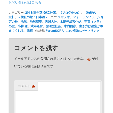
お問い合わせはこちら
カテゴリー:
2013:高千穂･幣立神宮
、
【ブログ/blog】
、
【検証の
旅】
、
＜検証の旅：日本篇＞
タグ:
スサノオ
、
フォーラムソラ
、
八百
万の神
、
地球
、
地球環境
、
天照大神
、
太陽光炭素化炉
、
宇宙（ソラ）
の旅
、
小林 健
、
式年遷宮
、
循環型社会
、
木内鶴彦
、
生き方は星空が教
えてくれる
、
臨死
作成者:
ForumSORA
この投稿のパーマリンク
コメントを残す
※
メールアドレスが公開されることはありません。
が付
いている欄は必須項目です
※
コメント