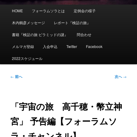
メ
HOME
フォーラムソラとは
定例会の様子
イ
ン
木内鶴彦メッセージ
レポート『検証の旅』
メ
ニ
書籍『検証の旅 ピラミッドの謎』
問合わせ
ュ
ー
メルマガ登録
入会申込
Twitter
Facebook
2022スケジュール
投
←
前へ
次へ
→
稿
ナ
ビ
ゲ
「宇宙の旅 高千穂・幣立神
ー
シ
宮」 予告編【フォーラムソ
ョ
ン
ラ・チャンネル】