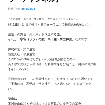
投稿日時:
2013/05/04
「宇宙の旅 高千穂・幣立神宮」 予告編をアップしました。
6月22日～24日で催行するフォーラムソラ恒例の検証の旅！。
国造りの舞台「高天原」を検証する旅、
それが
「宇宙（ソラ）の旅 高千穂・幣立神宮」
なのです
伊勢神宮・式年遷宮
出雲大社・平成遷宮
この2つが300年ぶりに行われる超偶然的なこの年。
高天原で先祖から受け継いだ精神性を呼び起こし、自身の岩戸開
きを行ってみる。
今回の旅では、この意義性をじっくり考えてみたいと思います。
「宇宙の旅 高千穂・幣立神宮」あと残り5名、お急ぎくださ
い。
映像は
①阿蘇山山頂とその眺め（世界有数のカルデラの景色）