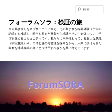
メ
イ
検
ン
索
コ
フォーラムソラ：検証の旅
ン
木内鶴彦さんをオブザーバーに迎え、その類まれな臨死体験（宇宙の
テ
記憶）を検証し、時空を超えた事象から地球とその生命体について学
ン
びを深めるコミュニティです。私たちに本来備わっている膨大な意識
ツ
（宇宙意識）や、肉体と魂の可能性を探りながら、人間に授けられた
へ
叡智を地球存続の為にどう活用すべきかを共に考えています。
移
動