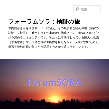
メ
イ
検
ン
索
コ
フォーラムソラ：検証の旅
ン
木内鶴彦さんをオブザーバーに迎え、その類まれな臨死体験（宇宙の
テ
記憶）を検証し、時空を超えた事象から地球とその生命体について学
ン
びを深めるコミュニティです。私たちに本来備わっている膨大な意識
ツ
（宇宙意識）や、肉体と魂の可能性を探りながら、人間に授けられた
へ
叡智を地球存続の為にどう活用すべきかを共に考えています。
移
動