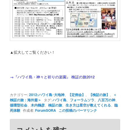
▲拡大してご覧ください！
→
『ハワイ島・神々と祈りの楽園』 検証の旅2012
カテゴリー:
2012:ハワイ島･大地神
、
【定例会】
、
【検証の旅】
、
＜
検証の旅：海外篇＞
タグ:
ハワイ島
、
フォーラムソラ
、
八百万の神
、
循環型社会
、
木内鶴彦
、
検証の旅
、
生き方は星空が教えてくれる
、
臨
死体験
作成者:
ForumSORA
この投稿のパーマリンク
コメントを残す