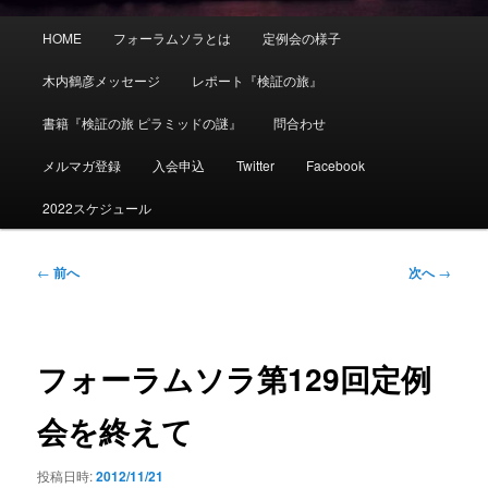
メ
HOME
フォーラムソラとは
定例会の様子
イ
ン
木内鶴彦メッセージ
レポート『検証の旅』
メ
ニ
書籍『検証の旅 ピラミッドの謎』
問合わせ
ュ
ー
メルマガ登録
入会申込
Twitter
Facebook
2022スケジュール
投
←
前へ
次へ
→
稿
ナ
ビ
ゲ
フォーラムソラ第129回定例
ー
シ
会を終えて
ョ
ン
投稿日時:
2012/11/21