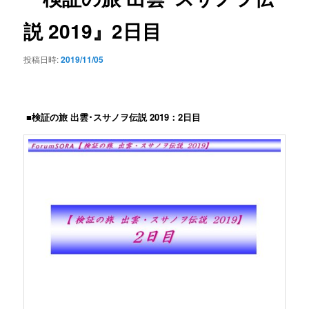
ー
シ
説 2019』2日目
ョ
ン
投稿日時:
2019/11/05
■検証の旅 出雲･スサノヲ伝説 2019：2日目