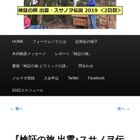
メ
HOME
フォーラムソラとは
定例会の様子
イ
ン
木内鶴彦メッセージ
レポート『検証の旅』
メ
ニ
書籍『検証の旅 ピラミッドの謎』
問合わせ
ュ
ー
メルマガ登録
入会申込
Twitter
Facebook
2022スケジュール
投
←
前へ
次へ
→
稿
ナ
ビ
ゲ
『検証の旅 出雲･スサノヲ伝