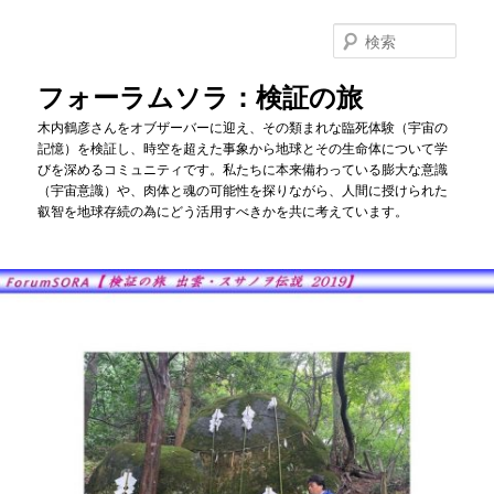
メ
イ
検
ン
索
コ
フォーラムソラ：検証の旅
ン
木内鶴彦さんをオブザーバーに迎え、その類まれな臨死体験（宇宙の
テ
記憶）を検証し、時空を超えた事象から地球とその生命体について学
ン
びを深めるコミュニティです。私たちに本来備わっている膨大な意識
ツ
（宇宙意識）や、肉体と魂の可能性を探りながら、人間に授けられた
へ
叡智を地球存続の為にどう活用すべきかを共に考えています。
移
動