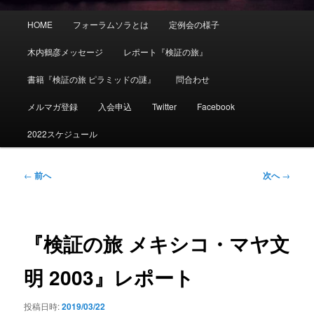
メ
HOME
フォーラムソラとは
定例会の様子
イ
ン
木内鶴彦メッセージ
レポート『検証の旅』
メ
ニ
書籍『検証の旅 ピラミッドの謎』
問合わせ
ュ
ー
メルマガ登録
入会申込
Twitter
Facebook
2022スケジュール
投
←
前へ
次へ
→
稿
ナ
ビ
ゲ
『検証の旅 メキシコ・マヤ文
ー
シ
明 2003』レポート
ョ
ン
投稿日時:
2019/03/22