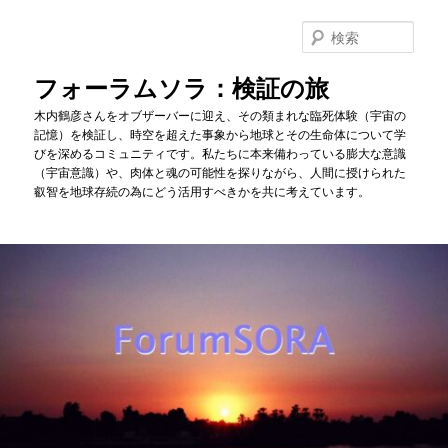
メ
イ
検
ン
索
コ
フォーラムソラ：検証の旅
ン
木内鶴彦さんをオブザーバーに迎え、その類まれな臨死体験（宇宙の
テ
記憶）を検証し、時空を超えた事象から地球とその生命体について学
ン
びを深めるコミュニティです。私たちに本来備わっている膨大な意識
ツ
（宇宙意識）や、肉体と魂の可能性を探りながら、人間に授けられた
へ
叡智を地球存続の為にどう活用すべきかを共に考えています。
移
動