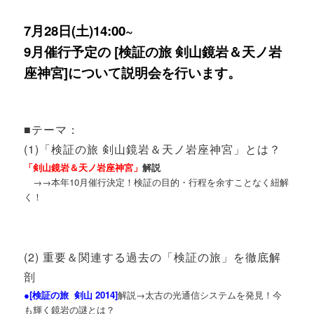
7月28日(土)14:00~
9月催行予定の [検証の旅 剣山鏡岩＆天ノ岩
座神宮]について説明会を行います。
■テーマ：
(1)「検証の旅 剣山鏡岩＆天ノ岩座神宮」とは？
「剣山鏡岩＆天ノ岩座神宮」
解説
→→本年10月催行決定！検証の目的・行程を余すことなく紐解
く！
(2) 重要＆関連する過去の「検証の旅」を徹底解
剖
●[
検証の旅 剣山 2014
]
解説→太古の光通信システムを発見！今
も輝く鏡岩の謎とは？