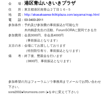
港区青山いきいきプラザ
会 場：
住 所：東京都港区南青山２丁目１６−５
地 図：
http://akasakaarea-ikiikiplaza.com/aoyama/map.html
電 話：03-3403-2011
参加条件：予約及び参加費の事前振込が可能な方
木内鶴彦先生の活動、ForumSORAに賛同できる方
参加費用：会員3000円、非会員4000円
（事前振込となります）
太古の水：会場にてお渡ししております
（特別割引有り、事前振込となります）
備 考：終了後、懇親会を行います
（3800円、事前振込となります）
参加希望の方はフォーラムソラ事務局までメールでお問い合わせ
下さい。
sora2002●forumsora.com (●を＠に変えて下さい)