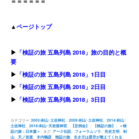
＝＝＝＝＝＝
▲
ページトップ
▶
「検証の旅 五島列島 2018」旅の目的と概
要
▶
「
検証の旅 五島列島 2018」1日目
▶
「
検証の旅 五島列島 2018」2日目
▶
「
検証の旅 五島列島 2018」3日目
カテゴリー:
2003:剣山･土佐神社
、
2009:剣山･土佐神社
、
2014:剣山･
土佐神社
、
2018:剣山･天岩座神宮
、
【定例会】
、
【検証の旅】
、
＜検
証の旅：日本篇＞
タグ:
アーク伝説
、
フォーラムソラ
、
先史文明
、
剣
山
、
天ノ岩座
、
木内鶴彦
、
検証の旅
、
生き方は星空が教えてくれる
、