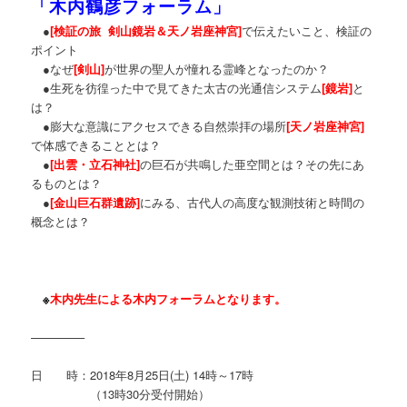
「木内鶴彦フォーラム」
●
[検証の旅 剣山鏡岩＆天ノ岩座神宮]
で伝えたいこと、検証の
ポイント
●なぜ
[剣山]
が世界の聖人が憧れる霊峰となったのか？
●生死を彷徨った中で見てきた太古の光通信システム
[鏡岩]
と
は？
●膨大な意識にアクセスできる自然崇拝の場所
[天ノ岩座神宮]
で体感できることとは？
●
[出雲・立石神社]
の巨石が共鳴した亜空間とは？その先にあ
るものとは？
●
[金山巨石群遺跡]
にみる、古代人の高度な観測技術と時間の
概念とは？
※
木内先生による木内フォーラムとなります。
————–
日 時：2018年8月25日(土) 14時～17時
（13時30分受付開始）