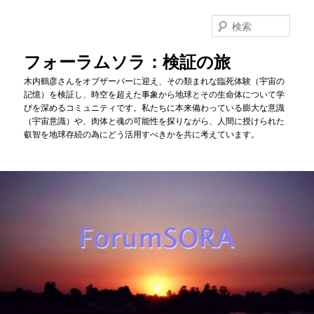
メ
イ
検
ン
索
コ
フォーラムソラ：検証の旅
ン
木内鶴彦さんをオブザーバーに迎え、その類まれな臨死体験（宇宙の
テ
記憶）を検証し、時空を超えた事象から地球とその生命体について学
ン
びを深めるコミュニティです。私たちに本来備わっている膨大な意識
ツ
（宇宙意識）や、肉体と魂の可能性を探りながら、人間に授けられた
へ
叡智を地球存続の為にどう活用すべきかを共に考えています。
移
動