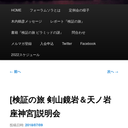
メ
HOME
フォーラムソラとは
定例会の様子
イ
ン
木内鶴彦メッセージ
レポート『検証の旅』
メ
ニ
書籍『検証の旅 ピラミッドの謎』
問合わせ
ュ
ー
メルマガ登録
入会申込
Twitter
Facebook
2022スケジュール
投
←
前へ
次へ
→
稿
ナ
ビ
ゲ
[検証の旅 剣山鏡岩＆天ノ岩
ー
シ
座神宮]説明会
ョ
ン
投稿日時:
2018/07/09