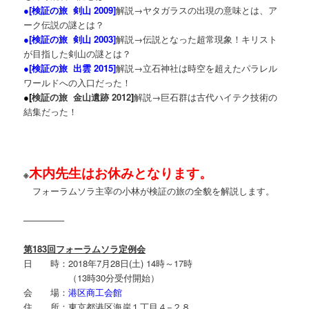
●[
検証の旅 剣山 2009
]
解説→ヤタガラスの出現の意味とは、ア
ーク伝説の謎とは？
●[
検証の旅 剣山 2003
]
解説→伝説となった超常現象！キリスト
が目指した剣山の謎とは？
●[
検証の旅 出雲 2015
]
解説→立石神社は時空を超えたパラレル
ワールドへの入口だった！
●[
検証の旅 金山遺跡 2012
]
解説→巨石群は古代ハイテク技術の
結集だった！
木内先生はお休みとなります。
※
フォーラムソラ主宰の小林が検証の旅の全貌を解説します。
————–
第183回フォーラムソラ定例会
日 時：2018年7月28日(土) 14時～17時
（13時30分受付開始）
会 場：
港区商工会館
住 所：東京都港区海岸１丁目４−２８