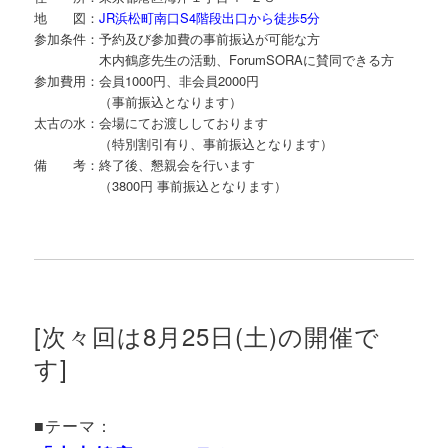
地 図：
JR浜松町南口S4階段出口から徒歩5分
参加条件：予約及び参加費の事前振込が可能な方
木内鶴彦先生の活動、ForumSORAに賛同できる方
参加費用：会員1000円、非会員2000円
（事前振込となります）
太古の水：会場にてお渡ししております
（特別割引有り、事前振込となります）
備 考：終了後、懇親会を行います
（3800円 事前振込となります）
[次々回は8月25日(土)の開催で
す]
■テーマ：