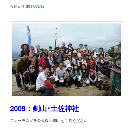
シ
投稿日時:
2017/03/02
ョ
ン
2009：剣山･土佐神社
フォーラムソラ公式WebSite をご覧ください