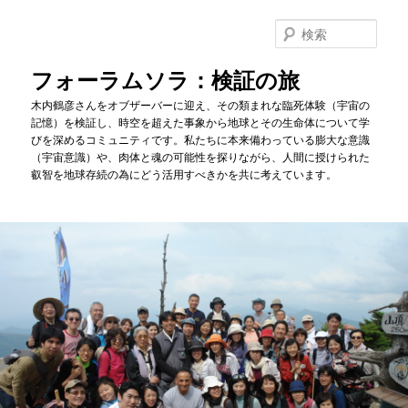
メ
イ
検
ン
索
コ
フォーラムソラ：検証の旅
ン
木内鶴彦さんをオブザーバーに迎え、その類まれな臨死体験（宇宙の
テ
記憶）を検証し、時空を超えた事象から地球とその生命体について学
ン
びを深めるコミュニティです。私たちに本来備わっている膨大な意識
ツ
（宇宙意識）や、肉体と魂の可能性を探りながら、人間に授けられた
へ
叡智を地球存続の為にどう活用すべきかを共に考えています。
移
動