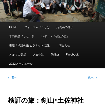
メ
HOME
フォーラムソラとは
定例会の様子
イ
ン
木内鶴彦メッセージ
レポート『検証の旅』
メ
ニ
書籍『検証の旅 ピラミッドの謎』
問合わせ
ュ
ー
メルマガ登録
入会申込
Twitter
Facebook
2022スケジュール
投
←
前へ
次へ
→
稿
ナ
ビ
ゲ
検証の旅：剣山･土佐神社
ー