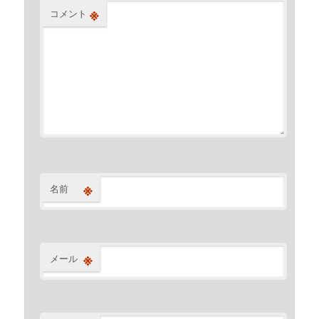
※
コメント
※
名前
※
メール