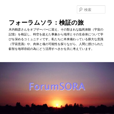
メ
イ
検
ン
索
コ
フォーラムソラ：検証の旅
ン
木内鶴彦さんをオブザーバーに迎え、その類まれな臨死体験（宇宙の
テ
記憶）を検証し、時空を超えた事象から地球とその生命体について学
ン
びを深めるコミュニティです。私たちに本来備わっている膨大な意識
ツ
（宇宙意識）や、肉体と魂の可能性を探りながら、人間に授けられた
へ
叡智を地球存続の為にどう活用すべきかを共に考えています。
移
動