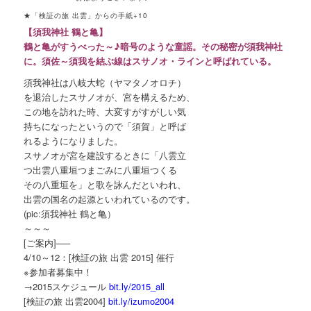
★「検証の旅 出雲」からの手紙+10
【須我神社 鶴と亀】
鶴と亀がすうべった～♪暗号のような童謡。その秘密が須我神社
に。須佐～須我を結ぶ線はスサノオ・ラインと呼ばれている。
須我神社は八岐大蛇（ヤマタノオロチ）
を退治したスサノオが、宮を構えるため、
この地を訪れた時、大変すがすがしい気
持ちになったというので「須賀」と呼ば
れるようになりました。
スサノオが宮を建設するときに「八雲立
つ出雲八重垣つまごみに八重垣つくる
その八重垣を」と歌を詠んだといわれ、
出雲の国名の起源といわれているのです。
(pic:須我神社 鶴と亀）
～～～
[ご案内]—–
4/10～12：[検証の旅 出雲 2015] 催行
※参加者募集中！
→2015スケジュール
bit.ly/2015_all
[検証の旅 出雲2004]
bit.ly/izumo2004