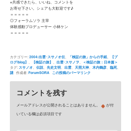
※共感できたら、いいね、コメントを
お寄せ下さい。シェアも大歓迎です♪
＝＝＝＝＝
◎フォーラムソラ 主宰
体験感動プロデューサー 小林ケン
＝＝＝＝＝
カテゴリー:
2004:出雲･スサノオ伝
、
「検証の旅」からの手紙
、
【ブ
ログ/blog】
、
【検証の旅】
、
出雲･スサノヲ
、
＜検証の旅：日本篇＞
タグ:
スサノオ
、
伝説
、
先史文明
、
出雲
、
天照大神
、
木内鶴彦
、
臨死
、
謎
作成者:
ForumSORA
この投稿のパーマリンク
コメントを残す
※
メールアドレスが公開されることはありません。
が付
いている欄は必須項目です