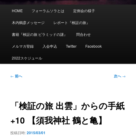
メ
HOME
フォーラムソラとは
定例会の様子
イ
ン
木内鶴彦メッセージ
レポート『検証の旅』
メ
ニ
書籍『検証の旅 ピラミッドの謎』
問合わせ
ュ
ー
メルマガ登録
入会申込
Twitter
Facebook
2022スケジュール
投
←
前へ
次へ
→
稿
ナ
ビ
ゲ
「検証の旅 出雲」からの手紙
ー
シ
+10 【須我神社 鶴と亀】
ョ
ン
投稿日時:
2015/03/01