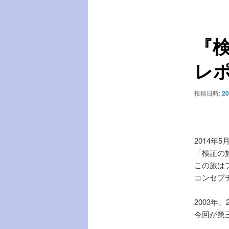
稿
ー
ナ
ビ
『検
ゲ
ー
レポ
シ
ョ
ン
投稿日時:
20
2014年
「検証の旅
この旅は
コンセプ
2003年
今回が第