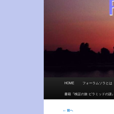
メ
HOME
フォーラムソラとは
イ
ン
書籍『検証の旅 ピラミッドの謎
メ
ニ
投
←
前へ
ュ