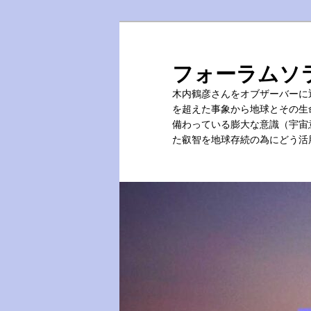
メ
イ
ン
フォーラムソ
コ
木内鶴彦さんをオブザーバーに
ン
を超えた事象から地球とその生
テ
備わっている膨大な意識（宇宙
ン
た叡智を地球存続の為にどう活
ツ
へ
移
動