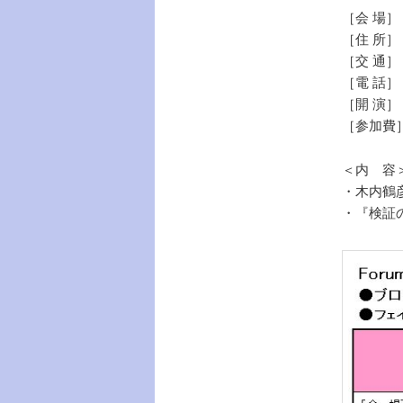
［会 場］
［住 所］
［交 通］
［電 話］ 0
［開 演］ 
［参加費］
＜内 容
・木内鶴
・『検証