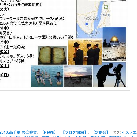
2013:高千穂･幣立神宮
、
【News】
、
【ブログ/blog】
、
【定例会】
タグ:
イスラエ