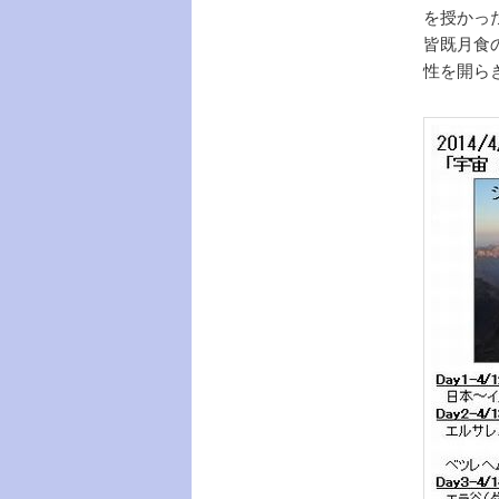
を授かっ
皆既月食
性を開ら