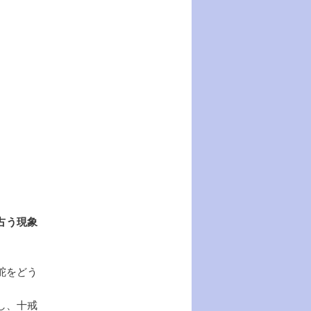
占う現象
舵をどう
し、十戒