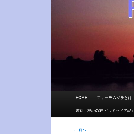
メ
HOME
フォーラムソラとは
イ
ン
書籍『検証の旅 ピラミッドの謎
メ
ニ
投
←
前へ
ュ