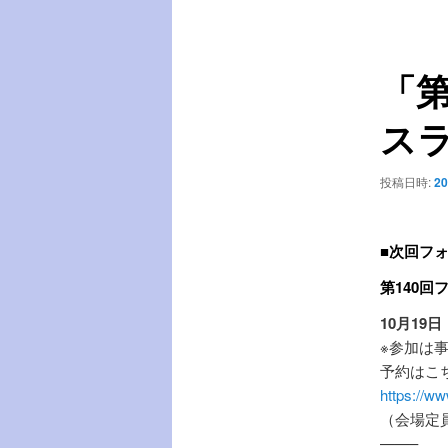
稿
ー
ナ
ビ
「第
ゲ
ー
ス
シ
ョ
ン
投稿日時:
20
．
■次回フ
第140
10月19
※参加は
予約はこ
https://w
（会場定
——–