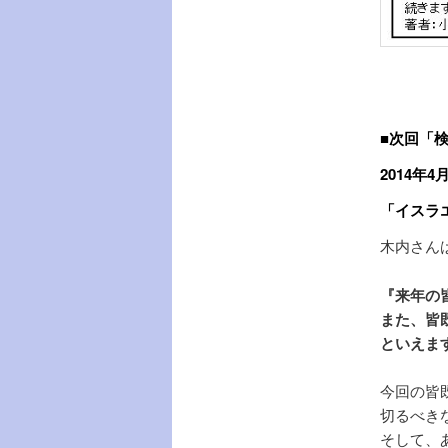
■次回「
2014年4
「イスラ
木内さん
『来年の
また、皆
といえま
今回の皆
切るべき
そして、