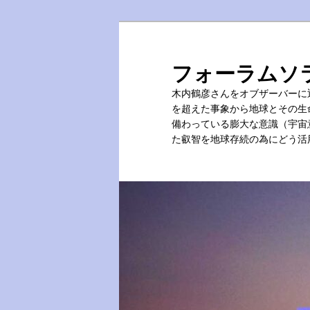
メ
イ
ン
フォーラムソ
コ
木内鶴彦さんをオブザーバーに
ン
を超えた事象から地球とその生
テ
備わっている膨大な意識（宇宙
ン
た叡智を地球存続の為にどう活
ツ
へ
移
動