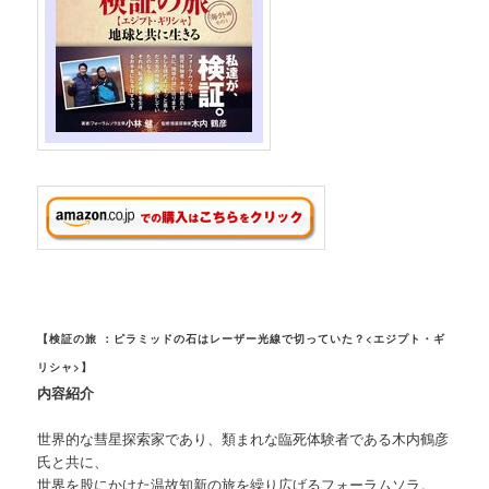
【検証の旅 ：ピラミッドの石はレーザー光線で切っていた？<エジプト・ギ
リシャ>】
内容紹介
世界的な彗星探索家であり、類まれな臨死体験者である木内鶴彦
氏と共に、
世界を股にかけた温故知新の旅を繰り広げるフォーラムソラ。