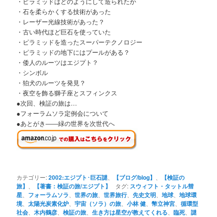
・ピラミッドはどのようにして造られたか
・石を柔らかくする技術があった
・レーザー光線技術があった？
・古い時代ほど巨石を使っていた
・ピラミッドを造ったスーパーテクノロジー
・ピラミッドの地下にはプールがある？
・倭人のルーツはエジプト？
・シンボル
・狛犬のルーツを発見？
・夜空を飾る獅子座とスフィンクス
●次回、検証の旅は…
●フォーラムソラ定例会について
●あとがき――緑の世界を次世代へ
カテゴリー:
2002:エジプト･巨石謎
、
【ブログ/blog】
、
【検証の
旅】
、
【著書：検証の旅/エジプト】
タグ:
スウィフト・タットル彗
星
、
フォーラムソラ
、
世界の旅
、
世界旅行
、
先史文明
、
地球
、
地球環
境
、
太陽光炭素化炉
、
宇宙（ソラ）の旅
、
小林 健
、
幣立神宮
、
循環型
社会
、
木内鶴彦
、
検証の旅
、
生き方は星空が教えてくれる
、
臨死
、
謎