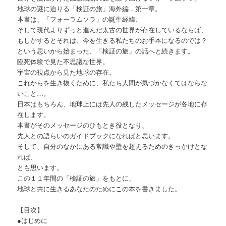
地球の謎に迫りる「検証の旅」海外編，第一章。
本書は、「フォーラムソラ」の誕生経緯、
そして現代よりずっと進んだ太古の世界が存在しているならば、
もしかするとそれは、今を生きる私たちのお手本になるのでは？
という思いから始まった、「検証の旅」の話へと続きます。
臨死体験で見た不思議な世界。
宇宙の視点から見た地球の存在。
これからを生き抜くために、私たち人間が気づかなくてはならな
いこと…。
日本はもちろん、地球上には先人の残したメッセージが各地に存
在します。
本書がそのメッセージのひもとき役となり、
先人との語らいのガイドブックになればと思います。
そして、自分のなかにある常識や壁を超えるためのきっかけとな
れば、
とも思います。
この１１年間の「検証の旅」をもとに、
地球と共に生きるあなたのためにこの本を書きました。
—-
【目次】
●はじめに