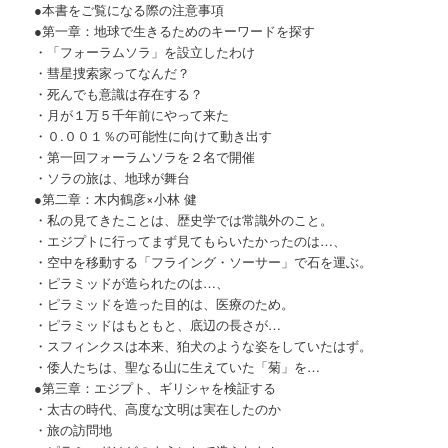
●本書をご覧になる際の注意事項
●第一章：地球で生きるためのキーワードを探す
・「フォーラムソラ」を設立したわけ
・彗星捜索家ってなんだ？
・死んでも意識は存在する？
・月が１万５千年前にやって来た
・０.００１％の可能性に向けて動き出す
・第一回フォーラムソラを２名で開催
・ソラの旅は、地球が舞台
●第二章：木内鶴彦×小林 健
・私の見てきたことは、歴史学では常識外のこと。
・エジプトに行ってまず見てもらいたかったのは…、
・空中を移動する「フライング・ソーサー」で石を運ぶ。
・ピラミッドが造られたのは…、
・ピラミッドを造った目的は、医療のため。
・ピラミッドはもともと、底辺の長さが…
・スフィンクスは本来、狛犬のような姿をしていたはず。
・倭人たちは、聖なる山に生えていた「菊」を…
●第三章：エジプト、ギリシャを検証する
・太古の時代、高度な文明は実在したのか
・旅の訪問地