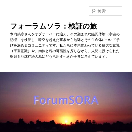
メ
イ
検
ン
索
コ
フォーラムソラ：検証の旅
ン
木内鶴彦さんをオブザーバーに迎え、その類まれな臨死体験（宇宙の
テ
記憶）を検証し、時空を超えた事象から地球とその生命体について学
ン
びを深めるコミュニティです。私たちに本来備わっている膨大な意識
ツ
（宇宙意識）や、肉体と魂の可能性を探りながら、人間に授けられた
へ
叡智を地球存続の為にどう活用すべきかを共に考えています。
移
動