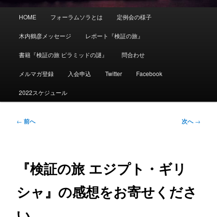
メ
HOME
フォーラムソラとは
定例会の様子
イ
ン
木内鶴彦メッセージ
レポート『検証の旅』
メ
ニ
書籍『検証の旅 ピラミッドの謎』
問合わせ
ュ
ー
メルマガ登録
入会申込
Twitter
Facebook
2022スケジュール
投
←
前へ
次へ
→
稿
ナ
ビ
ゲ
『検証の旅 エジプト・ギリ
ー
シ
シャ』の感想をお寄せくださ
ョ
ン
い