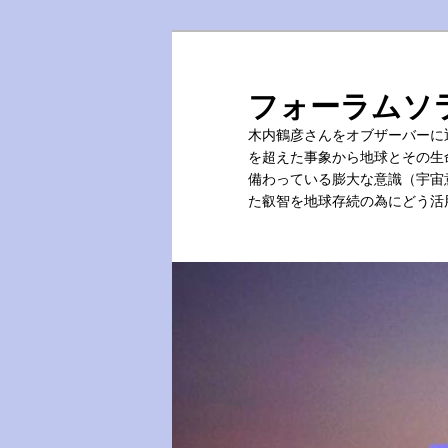
メ
イ
ン
フォーラムソ
コ
木内鶴彦さんをオブザーバーに
ン
を超えた事象から地球とその生
テ
備わっている膨大な意識（宇宙
ン
た叡智を地球存続の為にどう活
ツ
へ
移
動