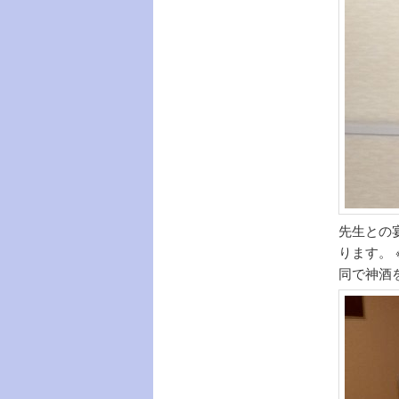
先生との
ります。
同で神酒