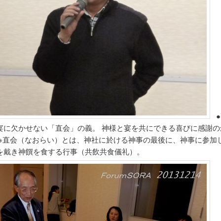
●
宴に欠かせない「直会」の義。 神様と宴を共にできる喜びに感謝の
 ※直会（なおらい）とは、神社に於ける神事の最後に、神事に参加
を戴き神饌を食する行事（共飲共食儀礼）。