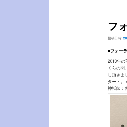
稿
ー
ナ
ビ
フォ
ゲ
ー
シ
投稿日時:
20
ョ
ン
■フォーラ
2013
くらの間
し頂きま
タート。
神祇師：