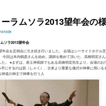
ーラムソラ2013望年会の
13/12/29
ムソラ2013望年会
年の望年会を定例会に引き続き行いました。 会場はシーサイドホテル
。 今回は木内鶴彦さんを始め、講師を務めて頂いた、高橋明宏さん
した。 ●まずは、産土神祇師でもある高橋明宏先生より、会場のお
 ※手にするのは笏（しゃく）、古来より重要な儀式や神事に用いるも
古神道の神主で神事を行う人