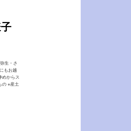
様子
芝弥生・さ
にもお越
浄めからス
の ※産土