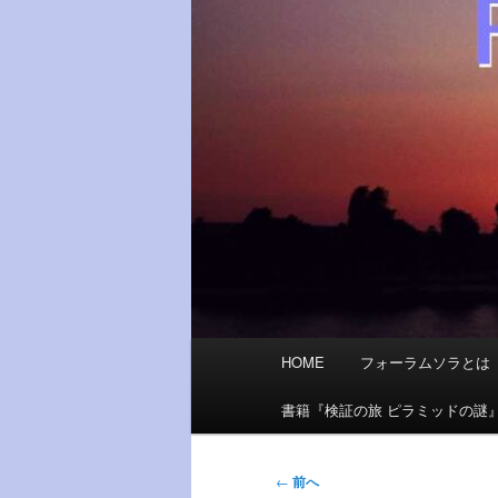
メ
HOME
フォーラムソラとは
イ
ン
書籍『検証の旅 ピラミッドの謎
メ
ニ
投
←
前へ
ュ