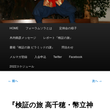
メ
HOME
フォーラムソラとは
定例会の様子
イ
ン
木内鶴彦メッセージ
レポート『検証の旅』
メ
ニ
書籍『検証の旅 ピラミッドの謎』
問合わせ
ュ
ー
メルマガ登録
入会申込
Twitter
Facebook
2022スケジュール
投
←
前へ
次へ
→
稿
ナ
ビ
ゲ
『検証の旅 高千穂・幣立神
ー