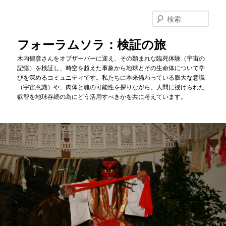
メ
イ
検
ン
索
コ
フォーラムソラ：検証の旅
ン
木内鶴彦さんをオブザーバーに迎え、その類まれな臨死体験（宇宙の
テ
記憶）を検証し、時空を超えた事象から地球とその生命体について学
ン
びを深めるコミュニティです。私たちに本来備わっている膨大な意識
ツ
（宇宙意識）や、肉体と魂の可能性を探りながら、人間に授けられた
へ
叡智を地球存続の為にどう活用すべきかを共に考えています。
移
動