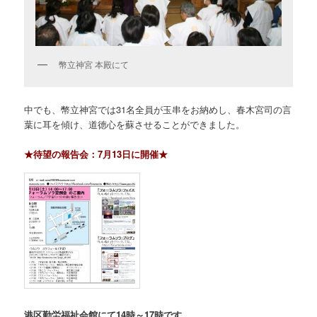
幣立神宮 本殿にて
中でも、幣立神宮では31名全員が玉串をお納めし、春木宮司の言
葉に耳を傾け、道徳心を蘇させることができました。
★待望の報告会：7月13日に開催★
港区勤労福祉会館にて14時～17時です。