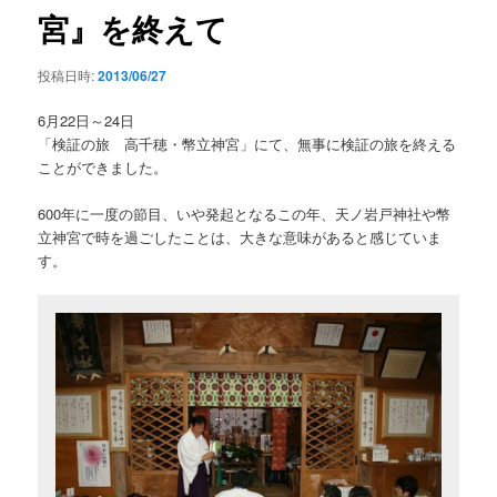
シ
宮』を終えて
ョ
ン
投稿日時:
2013/06/27
6月22日～24日
「検証の旅 高千穂・幣立神宮」にて、無事に検証の旅を終える
ことができました。
600年に一度の節目、いや発起となるこの年、天ノ岩戸神社や幣
立神宮で時を過ごしたことは、大きな意味があると感じていま
す。