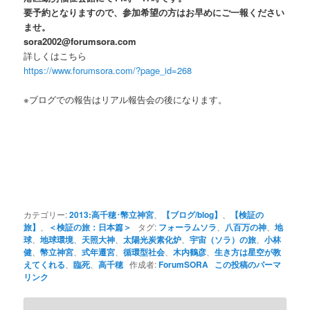
要予約となりますので、参加希望の方はお早めにご一報ください
ませ。
sora2002@forumsora.com
詳しくはこちら
https://www.forumsora.com/?page_id=268
※ブログでの報告はリアル報告会の後になります。
カテゴリー:
2013:高千穂･幣立神宮
、
【ブログ/blog】
、
【検証の
旅】
、
＜検証の旅：日本篇＞
タグ:
フォーラムソラ
、
八百万の神
、
地
球
、
地球環境
、
天照大神
、
太陽光炭素化炉
、
宇宙（ソラ）の旅
、
小林
健
、
幣立神宮
、
式年遷宮
、
循環型社会
、
木内鶴彦
、
生き方は星空が教
えてくれる
、
臨死
、
高千穂
作成者:
ForumSORA
この投稿のパーマ
リンク