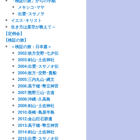
「検証の旅」からの手紙
メキシコ･マヤ
出雲･スサノヲ
イエス･キリスト
生き方は星空が教えて～
【定例会】
【検証の旅】
＜検証の旅：日本篇＞
2002:枚方交野･七夕伝
2003:剣山･土佐神社
2004:出雲･スサノオ伝
2004:枚方･交野･貴船
2005:三内丸山･縄文
2006:高千穂･幣立神宮
2007:熊野三山･古道
2008:沖縄･久高島
2009:剣山･土佐神社
2010:長崎･島原半島
2012:金山巨石群遺
2013:高千穂･幣立神宮
2014:剣山･土佐神社
2015:出雲･スサノオ伝