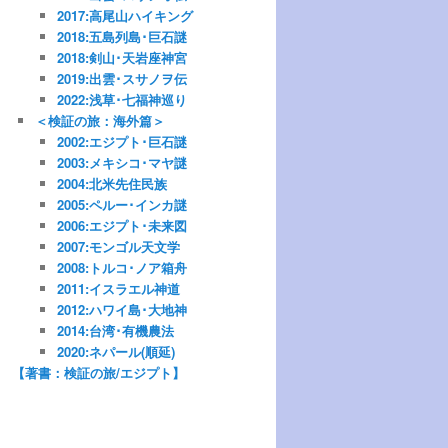
2017:高尾山ハイキング
2018:五島列島･巨石謎
2018:剣山･天岩座神宮
2019:出雲･スサノヲ伝
2022:浅草･七福神巡り
＜検証の旅：海外篇＞
2002:エジプト･巨石謎
2003:メキシコ･マヤ謎
2004:北米先住民族
2005:ペルー･インカ謎
2006:エジプト･未来図
2007:モンゴル天文学
2008:トルコ･ノア箱舟
2011:イスラエル神道
2012:ハワイ島･大地神
2014:台湾･有機農法
2020:ネパール(順延)
【著書：検証の旅/エジプト】