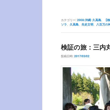
カテゴリー:
2008:沖縄･久高島
、
【検
ソラ
、
久高島
、
先史文明
、
八百万の
検証の旅：三内
投稿日時:
2017/03/02