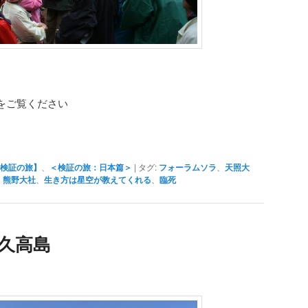
 をご覧ください
検証の旅】
、
＜検証の旅：日本篇＞
|
タグ:
フォーラムソラ
、
天照大
、
熊野大社
、
生き方は星空が教えてくれる
、
臨死
久高島