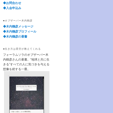
◆お問合わせ
◆入会申込み
■オブザーバー木内鶴彦
◆木内鶴彦メッセージ
◆木内鶴彦プロフィール
◆木内鶴彦の著書
■生き方は星空が教えてくれる
フォーラムソラのオブザーバー木
内鶴彦さんの著書。“地球と共に生
きる”すべての人に気づきを与える
想像を絶する一冊。