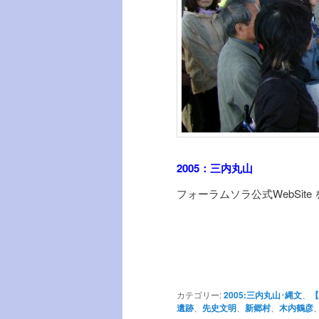
2005：三内丸山
フォーラムソラ公式WebSite
カテゴリー:
2005:三内丸山･縄文
、
【
遺跡
、
先史文明
、
新郷村
、
木内鶴彦