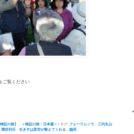
 をご覧ください
検証の旅】
、
＜検証の旅：日本篇＞
|
タグ:
フォーラムソラ
、
三内丸山
、
環状列石
、
生き方は星空が教えてくれる
、
臨死