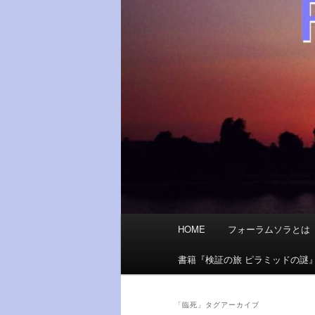
メ
HOME
フォーラムソラとは
イ
ン
書籍『検証の旅 ピラミッドの謎
メ
ニ
ュ
「
臨死
」タグアーカイブ