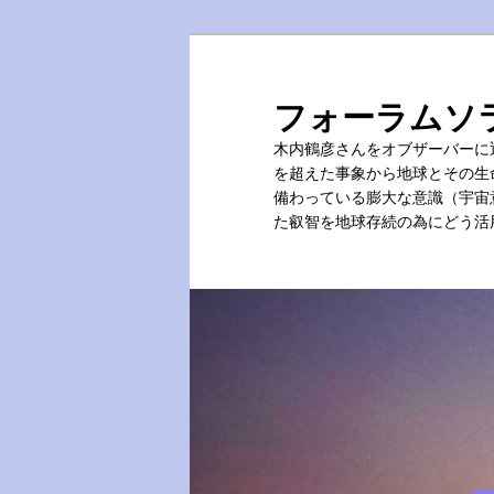
メ
サ
イ
ブ
ン
コ
フォーラムソ
コ
ン
木内鶴彦さんをオブザーバーに
ン
テ
を超えた事象から地球とその生
テ
ン
備わっている膨大な意識（宇宙
ン
ツ
た叡智を地球存続の為にどう活
ツ
へ
へ
移
移
動
動