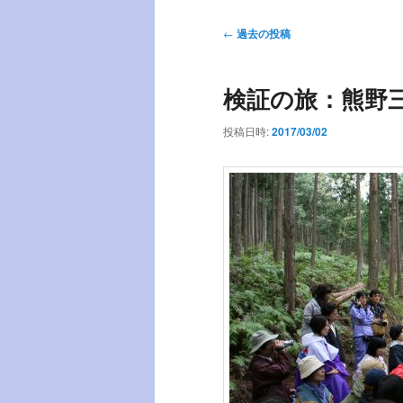
ー
投
←
過去の投稿
稿
ナ
検証の旅：熊野
ビ
ゲ
投稿日時:
2017/03/02
ー
シ
ョ
ン