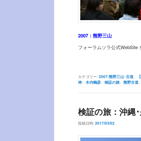
2007：熊野三山
フォーラムソラ公式WebSite
カテゴリー:
2007:熊野三山･古道
、
【
神
、
木内鶴彦
、
検証の旅
、
熊野古道
検証の旅：沖縄･
投稿日時:
2017/03/02