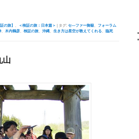
証の旅】
、
＜検証の旅：日本篇＞
|
タグ:
セ―ファー御嶽
、
フォーラム
神
、
木内鶴彦
、
検証の旅
、
沖縄
、
生き方は星空が教えてくれる
、
臨死
丸山