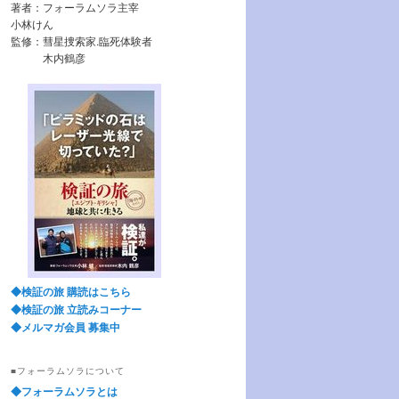
著者：フォーラムソラ主宰
小林けん
監修：彗星捜索家.臨死体験者
木内鶴彦
◆検証の旅 購読はこちら
◆検証の旅 立読みコーナー
◆メルマガ会員 募集中
■フォーラムソラについて
◆フォーラムソラとは