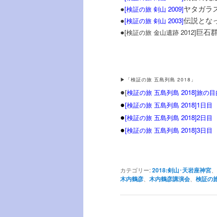
●
ヤタガラ
[
検証の旅 剣山 2009
]
●
伝説とな
[
検証の旅 剣山 2003
]
●
巨石
[検証の旅 金山遺跡 2012]
▶「検証の旅 五島列島 2018」
●
[
検証の旅 五島列島 2018]旅の
●
[検証の旅 五島列島 2018]1日目
●
[
検証の旅 五島列島 2018]2日目
●
[検証の旅 五島列島 2018]3日目
カテゴリー:
2018:剣山･天岩座神宮
、
木内鶴彦
、
木内鶴彦講演会
、
検証の