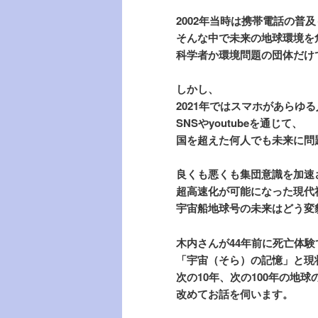
2002年当時は携帯電話の普
そんな中で未来の地球環境を
科学者か環境問題の団体だけ
しかし、
2021年ではスマホがあらゆ
SNSやyoutubeを通じて、
国を超えた何人でも未来に問
良くも悪くも集団意識を加速
超高速化が可能になった現代
宇宙船地球号の未来はどう変
木内さんが44年前に死亡体験
「宇宙（そら）の記憶」と現
次の10年、次の100年の地
改めてお話を伺います。