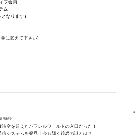
ィブ会員
テム
振込となります）
。
m (●を＠に変えて下さい)
徹底解剖
は時空を超えたパラレルワールドの入口だった！
通信システムを発見！今も輝く鏡岩の謎とは？