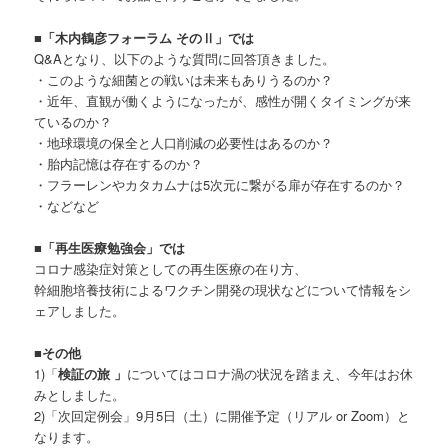
■「木内鶴彦フォーラム そのⅡ」では
Q&Aとなり、以下のような質問に回答頂きました。
・このような細菌との戦いは未来もありうるのか？
・近年、直観が働くようになったが、感性が開くタイミングが来
ているのか？
・地球環境の保全と人口削減の必要性はあるのか？
・胎内記憶は存在するのか？
・フラーレンやカタカムナは5次元に繋がる扉が存在するのか？
・などなど
■
「再生医療勉強会」では
コロナ感染症対策としての再生医療の在り方、
幹細胞培養技術によるワクチン開発の現状などについて情報をシ
ェアしました。
■その他
1)「
検証の旅 」
についてはコロナ渦の状況を踏まえ、今年はお休
みとしました。
2)「次回定例会」9月5日（土）に開催予定（リアル or Zoom）と
なります。