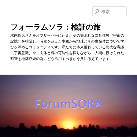
メ
サ
イ
ブ
検
ン
コ
索
コ
ン
フォーラムソラ：検証の旅
ン
テ
木内鶴彦さんをオブザーバーに迎え、その類まれな臨死体験（宇宙の
テ
ン
記憶）を検証し、時空を超えた事象から地球とその生命体について学
ン
ツ
びを深めるコミュニティです。私たちに本来備わっている膨大な意識
ツ
へ
（宇宙意識）や、肉体と魂の可能性を探りながら、人間に授けられた
へ
移
叡智を地球存続の為にどう活用すべきかを共に考えています。
移
動
動