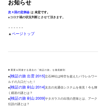
お知らせ
次々回の定例会
は
未定です。
※コロナ禍の状況判断とさせて頂きます。
＝＝＝＝＝＝
▲
ページトップ
▶重要＆関連する過去の「検証の旅」を徹底解剖
[
検証の旅 出雲 2015
]
●
立石神社は時空を超えたパラレルワー
ルドの入口だった！
[
検証の旅 剣山 2014
]
●
太古の光通信システムを発見！今も輝
く鏡岩の謎とは？
[
検証の旅 剣山 2009
]
●
ヤタガラスの出現の意味とは、アーク
伝説の謎とは？