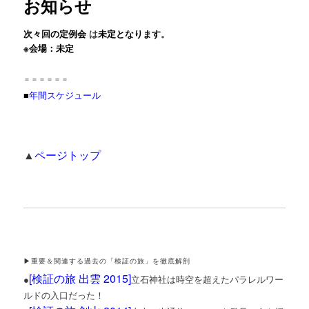
お知らせ
次々回の定例会
は
未定となります
。
※会場：未定
＝＝＝＝＝＝
■
年間スケジュール
▲
ページトップ
▶重要＆関連する過去の「検証の旅」を徹底解剖
[
検証の旅 出雲 2015
]
●
立石神社は時空を超えたパラレルワー
ルドの入口だった！