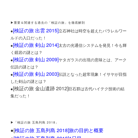
▶重要＆関連する過去の「検証の旅」を徹底解剖
[
検証の旅 出雲 2015
]
●
立石神社は時空を超えたパラレルワー
ルドの入口だった！
[
検証の旅 剣山 2014
]
●
太古の光通信システムを発見！今も輝
く鏡岩の謎とは？
[
検証の旅 剣山 2009
]
●
ヤタガラスの出現の意味とは、アーク
伝説の謎とは？
[
検証の旅 剣山 2003
]
●
伝説となった超常現象！イサヤが目指
した剣山の謎とは？
[検証の旅 金山遺跡 2012]
●
巨石群は古代ハイテク技術の結
集だった！
▶「検証の旅 五島列島 2018」
●[
検証の旅 五島列島 2018]旅の目的と概要