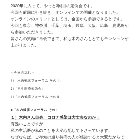
2020年に入って、やっと3回目の定例会です。
今回も前回に引き続き、オンラインでの開催となりました。
オンラインのメリットとしては、全国から参加できるとです。
今回も東京、神奈川、千葉、埼玉、岐阜、大阪、広島、鹿児島か
ら参加いただきました。
皆さんの笑顔に再会できて、私も木内さんもとてもテンションが
上がりました。
＜今回の流れ＞
1)「木内鶴彦フォーラム そのⅠ」
2)「再生医療勉強会」
3)「木内鶴彦フォーラム そのⅡ」
■「木内鶴彦フォーラム そのⅠ」
１）木内さん自身、コロナ感染は大丈夫なのか：
有難いことですが、
私の主治医が私のことを大変心配して下さっています。
なぜならば、ご存知の通り持病の人が感染すると大変だからで