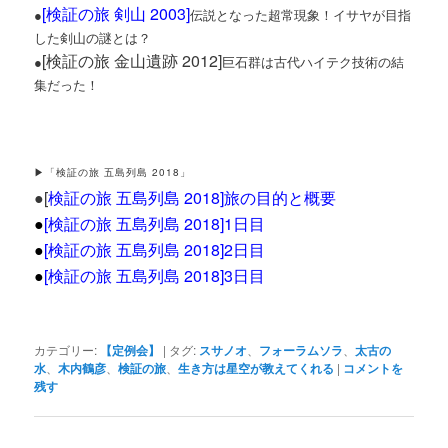
[
検証の旅 剣山 2003
]
●
伝説となった超常現象！イサヤが目指
した剣山の謎とは？
[検証の旅 金山遺跡 2012]
●
巨石群は古代ハイテク技術の結
集だった！
▶「検証の旅 五島列島 2018」
●[
検証の旅 五島列島 2018]旅の目的と概要
●
[検証の旅 五島列島 2018]1日目
●
[
検証の旅 五島列島 2018]2日目
●
[検証の旅 五島列島 2018]3日目
カテゴリー:
【定例会】
|
タグ:
スサノオ
、
フォーラムソラ
、
太古の
水
、
木内鶴彦
、
検証の旅
、
生き方は星空が教えてくれる
|
コメントを
残す