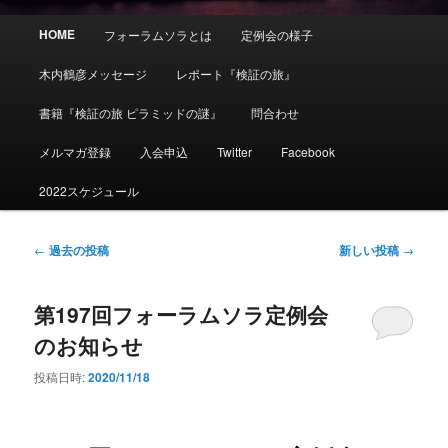
メ
HOME
フォーラムソラとは
定例会の様子
イ
ン
木内鶴彦メッセージ
レポート『検証の旅』
メ
ニ
書籍『検証の旅 ピラミッドの謎』
問合わせ
ュ
ー
メルマガ登録
入会申込
Twitter
Facebook
2022スケジュール
投
←
過去の投稿
新しい投稿
→
稿
ナ
第197回フォーラムソラ定例会
ビ
ゲ
のお知らせ
ー
シ
投稿日時:
2020/11/18
ョ
ン