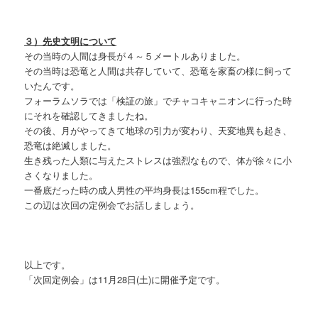
３）先史文明について
その当時の人間は身長が４～５メートルありました。
その当時は恐竜と人間は共存していて、恐竜を家畜の様に飼って
いたんです。
フォーラムソラでは「検証の旅」でチャコキャニオンに行った時
にそれを確認してきましたね。
その後、月がやってきて地球の引力が変わり、天変地異も起き、
恐竜は絶滅しました。
生き残った人類に与えたストレスは強烈なもので、体が徐々に小
さくなりました。
一番底だった時の成人男性の平均身長は155cm程でした。
この辺は次回の定例会でお話しましょう。
以上です。
「次回定例会」は11月28日(土)に開催予定です。