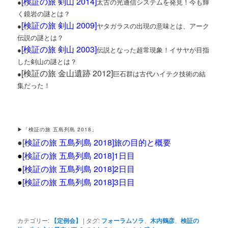
[
検証の旅 剣山 2014
]
●
太古の光通信システムを発見！今も輝
く鏡岩の謎とは？
[
検証の旅 剣山 2009
]
●
ヤタガラスの出現の意味とは、アーク
伝説の謎とは？
[
検証の旅 剣山 2003
]
●
伝説となった超常現象！イサヤが目指
した剣山の謎とは？
[検証の旅 金山遺跡 2012]
●
巨石群は古代ハイテク技術の結
集だった！
▶「検証の旅 五島列島 2018」
●[
検証の旅 五島列島 2018]旅の目的と概要
●
[検証の旅 五島列島 2018]1日目
●
[
検証の旅 五島列島 2018]2日目
●
[検証の旅 五島列島 2018]3日目
カテゴリー:
【定例会】
|
タグ:
フォーラムソラ
、
木内鶴彦
、
検証の