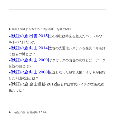
▶重要＆関連する過去の「検証の旅」を徹底解剖
[
検証の旅 出雲 2015
]
●
立石神社は時空を超えたパラレルワー
ルドの入口だった！
[
検証の旅 剣山 2014
]
●
太古の光通信システムを発見！今も輝
く鏡岩の謎とは？
[
検証の旅 剣山 2009
]
●
ヤタガラスの出現の意味とは、アーク
伝説の謎とは？
[
検証の旅 剣山 2003
]
●
伝説となった超常現象！イサヤが目指
した剣山の謎とは？
[検証の旅 金山遺跡 2012]
●
巨石群は古代ハイテク技術の結
集だった！
▶「検証の旅 五島列島 2018」