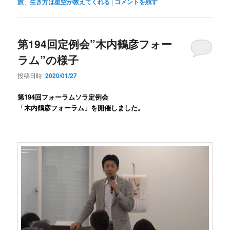
旅
、
生き方は星空が教えてくれる
|
コメントを残す
第194回定例会”木内鶴彦フォー
ラム”の様子
投稿日時:
2020/01/27
第194
回フォーラムソラ定例会
「
木内鶴彦フォーラム
」を開催しました。