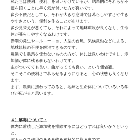
私たちは便利、便利、を追いかけているが、結果的にそれらが不
便を招くことに早く気が付いた方が良いです。
多少不便だとしても、それが大きな意味では暮らしやすさや生き
やすさという、便利を作ることがあります。
多少見栄えが悪くても、それによって地球環境が良くなり、生命
体が暮らしやすくなるわけです。
赤潮の発生やエルニーニョ、大型の台風、気候変動などによる、
地球規模の不便を解消できるのです。
農業でも農薬を使わないものの方が、体には良いわけですし、添
加物が体に残る事もないわけです。
虫がついてても良い、曲がってても良い、という価値観。
そこそこの便利さで暮らせるようになると、心の状態も良くなり
ます。
まず、農業に携わってみると、地球と生命体についていろいろ学
びが広がると思います。
４）解毒について：
体内に蓄積した添加物を排除するにはどうすれば良いか？という
と、
デトックス作用のある食物を積極的に取る事です。