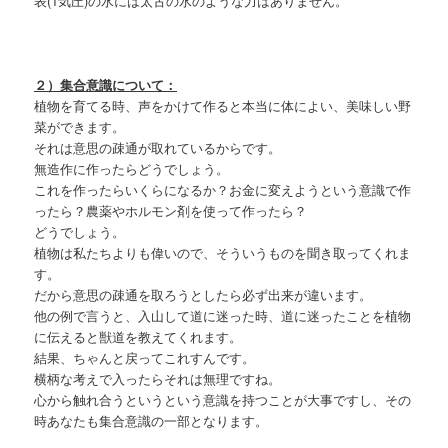
表(1気圧)の水には太古の水のような力はありません。
２）集合意識について：
植物を育てる時、声をかけて作ると本当に体によい、美味しい野
菜ができます。
それは意思の疎通が取れているからです。
無造作に作ったらどうでしょう。
これを作ったらいくらになるか？お金に変えようという意識で作
ったら？農薬やホルモン剤を使って作ったら？
どうでしょう。
植物は私たちよりも偉いので、そういうものを聞き取ってくれま
す。
だから意思の疎通を取ろうとしたら必ず出来が違います。
他の例で言うと、入山して道に迷った時、道に迷ったことを植物
に伝えると獣道を教えてくれます。
結果、ちゃんと戻ってこれすんです。
横柄な考えで入ったらそれは無理ですね。
心から触れ合うというという意識を持つことが大事ですし、その
時あなたも集合意識の一部となります。