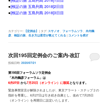
●
[検証の旅 五島列島 2018]1日目
●
[
検証の旅 五島列島 2018]2日目
●
[検証の旅 五島列島 2018]3日目
カテゴリー:
【定例会】
|
タグ:
スサノオ
、
フォーラムソラ
、
木内鶴
彦
、
検証の旅
、
生き方は星空が教えてくれる
|
コメントを残す
次回195回定例会のご案内-改訂
投稿日時:
2020/07/21
第195
回フォーラムソラ定例会
「
木内鶴彦フォーラム
」は
6月27日
から
7月25日（オンライン）に順延
となります。
緊急事態宣言が解除されましたが、東京アラート・ステップ２の
指針を尊重し、6月27日は引き続き自粛とし、改めて7月25日
（オンライン）を再開日に設定いたします。