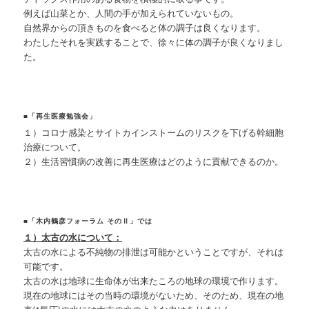
例えば山菜とか、人間の手が加えられていないもの。
自然界からの頂きものを食べると体の調子は良くなります。
わたしたそれを実践することで、徐々に体の調子が良くなりまし
た。
■「再生医療勉強会」
１）コロナ感染とサイトカインストームのリスクを下げる幹細胞
治療について。
２）生活習慣病の改善に再生医療はどのように貢献できるのか。
■「木内鶴彦フォーラム そのⅡ」では
１）太古の水について：
太古の水による不純物の排泄は可能かということですが、それは
可能です。
太古の水は地球に生命体が出来たころの地球の環境で作ります。
現在の地球にはその当時の環境がないため、そのため、現在の地