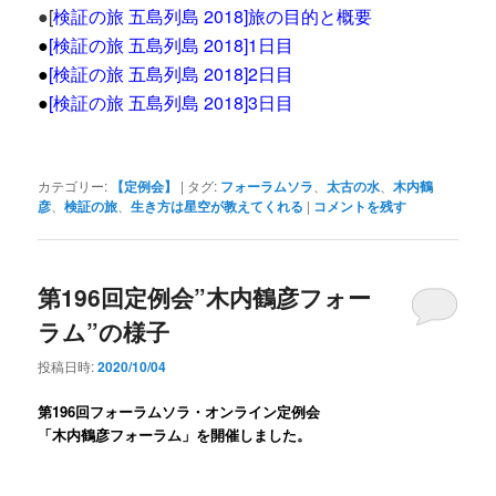
●[
検証の旅 五島列島 2018]旅の目的と概要
●
[検証の旅 五島列島 2018]1日目
●
[
検証の旅 五島列島 2018]2日目
●
[検証の旅 五島列島 2018]3日目
カテゴリー:
【定例会】
|
タグ:
フォーラムソラ
、
太古の水
、
木内鶴
彦
、
検証の旅
、
生き方は星空が教えてくれる
|
コメントを残す
第196回定例会”木内鶴彦フォー
ラム”の様子
投稿日時:
2020/10/04
第196
回フォーラムソラ・オンライン定例会
「
木内鶴彦フォーラム
」を開催しました。