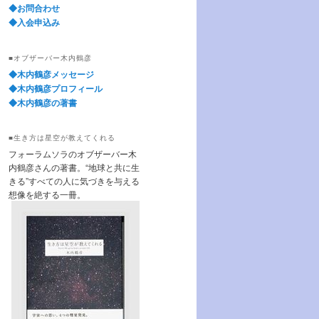
◆お問合わせ
◆入会申込み
■オブザーバー木内鶴彦
◆木内鶴彦メッセージ
◆木内鶴彦プロフィール
◆木内鶴彦の著書
■生き方は星空が教えてくれる
フォーラムソラのオブザーバー木
内鶴彦さんの著書。“地球と共に生
きる”すべての人に気づきを与える
想像を絶する一冊。