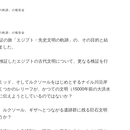
明の軌跡」の報告会
明の軌跡」の報告会
た検証の旅「エジプト・先史文明の軌跡」の、その目的と結
ました。
年に検証したエジプトの古代文明について、更なる検証を行
ミッド、そしてルクソールをはじめとするナイル川沿岸
つかのレリーフが、かつての文明（15000年前の大洪水
に伝えようとしているのではないか？
、ルクソール、ギザへとつながる遺跡群に残る巨石文明
うか？