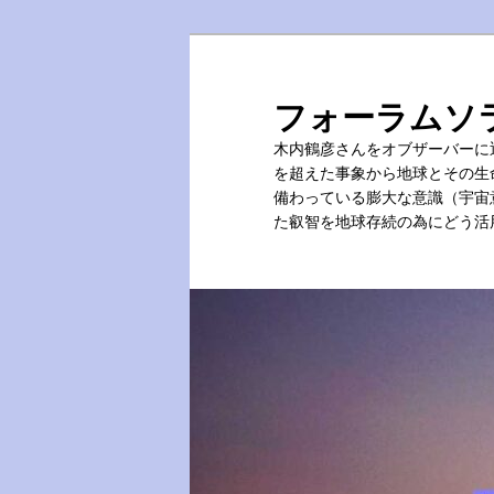
メ
サ
イ
ブ
ン
コ
フォーラムソ
コ
ン
木内鶴彦さんをオブザーバーに
ン
テ
を超えた事象から地球とその生
テ
ン
備わっている膨大な意識（宇宙
ン
ツ
た叡智を地球存続の為にどう活
ツ
へ
へ
移
移
動
動