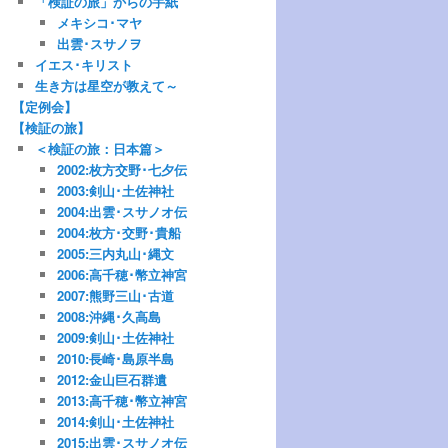
「検証の旅」からの手紙
メキシコ･マヤ
出雲･スサノヲ
イエス･キリスト
生き方は星空が教えて～
【定例会】
【検証の旅】
＜検証の旅：日本篇＞
2002:枚方交野･七夕伝
2003:剣山･土佐神社
2004:出雲･スサノオ伝
2004:枚方･交野･貴船
2005:三内丸山･縄文
2006:高千穂･幣立神宮
2007:熊野三山･古道
2008:沖縄･久高島
2009:剣山･土佐神社
2010:長崎･島原半島
2012:金山巨石群遺
2013:高千穂･幣立神宮
2014:剣山･土佐神社
2015:出雲･スサノオ伝