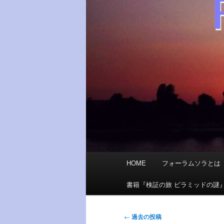
メ
HOME
フォーラムソラとは
イ
ン
書籍『検証の旅 ピラミッドの謎
メ
ニ
投
←
過去の投稿
ュ