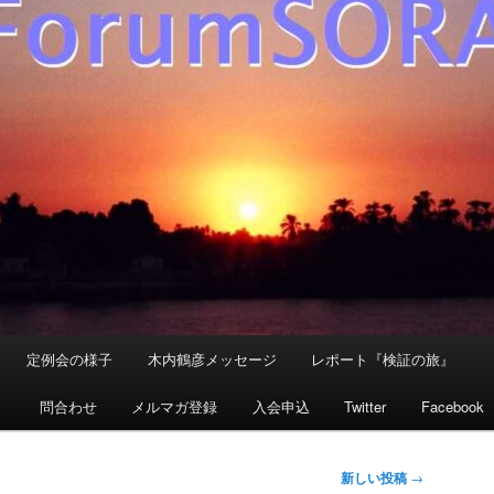
定例会の様子
木内鶴彦メッセージ
レポート『検証の旅』
』
問合わせ
メルマガ登録
入会申込
Twitter
Facebook
新しい投稿
→