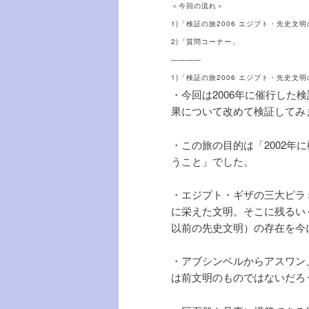
＜今回の流れ＞
1)「検証の旅2006 エジプト・先史文
2)「質問コーナー」
————
1)「検証の旅2006 エジプト・先史文
・今回は2006年に催行し
果について改めて検証してみ
・この旅の目的は「2002
うこと」でした。
・エジプト・ギザの三大ピラ
に栄えた文明。そこに残るいく
以前の先史文明）の存在を今
・アブシンベルからアスワン
は前文明のものではないだろ