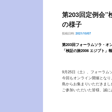
稿
ー
ナ
第203回定例会
ビ
ゲ
の様子
ー
シ
投稿日時:
2021/10/07
ョ
ン
第203
回フォーラムソラ・オ
「検証の旅2006 エジプト
」
9月25日（土）、フォーラム
今回もオンライン開催となり
島からお集まりいただきまし
ご参加いただいた皆様、誠に