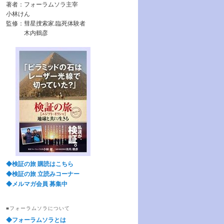
著者：フォーラムソラ主宰
小林けん
監修：彗星捜索家.臨死体験者
木内鶴彦
◆検証の旅 購読はこちら
◆検証の旅 立読みコーナー
◆メルマガ会員 募集中
■フォーラムソラについて
◆フォーラムソラとは