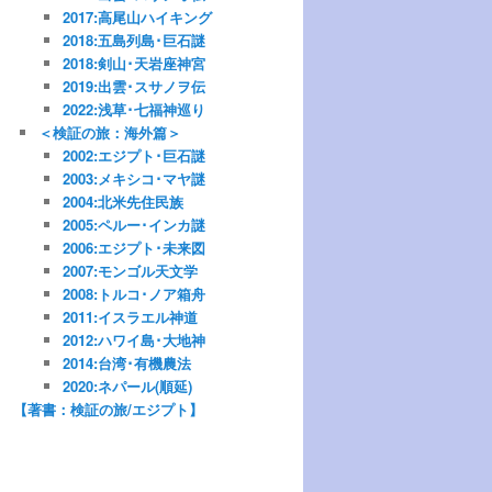
2017:高尾山ハイキング
2018:五島列島･巨石謎
2018:剣山･天岩座神宮
2019:出雲･スサノヲ伝
2022:浅草･七福神巡り
＜検証の旅：海外篇＞
2002:エジプト･巨石謎
2003:メキシコ･マヤ謎
2004:北米先住民族
2005:ペルー･インカ謎
2006:エジプト･未来図
2007:モンゴル天文学
2008:トルコ･ノア箱舟
2011:イスラエル神道
2012:ハワイ島･大地神
2014:台湾･有機農法
2020:ネパール(順延)
【著書：検証の旅/エジプト】