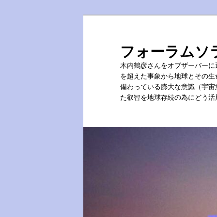
メ
サ
イ
ブ
ン
コ
フォーラムソ
コ
ン
木内鶴彦さんをオブザーバーに
ン
テ
を超えた事象から地球とその生
テ
ン
備わっている膨大な意識（宇宙
ン
ツ
た叡智を地球存続の為にどう活
ツ
へ
へ
移
移
動
動