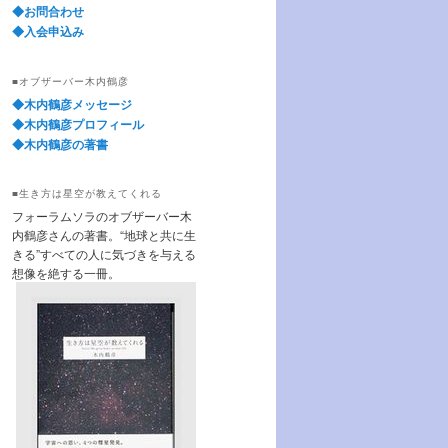
◆お問合わせ
◆入会申込み
■オブザーバー木内鶴彦
◆木内鶴彦メッセージ
◆木内鶴彦プロフィール
◆木内鶴彦の著書
■生き方は星空が教えてくれる
フォーラムソラのオブザーバー木
内鶴彦さんの著書。“地球と共に生
きる”すべての人に気づきを与える
想像を絶する一冊。