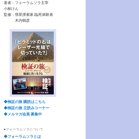
著者：フォーラムソラ主宰
小林けん
監修：彗星捜索家.臨死体験者
木内鶴彦
◆検証の旅 購読はこちら
◆検証の旅 立読みコーナー
◆メルマガ会員 募集中
■フォーラムソラについて
◆フォーラムソラとは