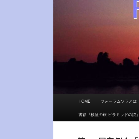
メ
HOME
フォーラムソラとは
イ
ン
書籍『検証の旅 ピラミッドの謎
メ
ニ
ュ