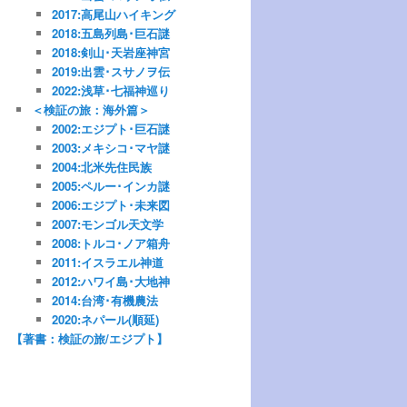
2017:高尾山ハイキング
2018:五島列島･巨石謎
2018:剣山･天岩座神宮
2019:出雲･スサノヲ伝
2022:浅草･七福神巡り
＜検証の旅：海外篇＞
2002:エジプト･巨石謎
2003:メキシコ･マヤ謎
2004:北米先住民族
2005:ペルー･インカ謎
2006:エジプト･未来図
2007:モンゴル天文学
2008:トルコ･ノア箱舟
2011:イスラエル神道
2012:ハワイ島･大地神
2014:台湾･有機農法
2020:ネパール(順延)
【著書：検証の旅/エジプト】