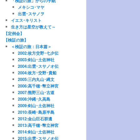
「検証の旅」からの手紙
メキシコ･マヤ
出雲･スサノヲ
イエス･キリスト
生き方は星空が教えて～
【定例会】
【検証の旅】
＜検証の旅：日本篇＞
2002:枚方交野･七夕伝
2003:剣山･土佐神社
2004:出雲･スサノオ伝
2004:枚方･交野･貴船
2005:三内丸山･縄文
2006:高千穂･幣立神宮
2007:熊野三山･古道
2008:沖縄･久高島
2009:剣山･土佐神社
2010:長崎･島原半島
2012:金山巨石群遺
2013:高千穂･幣立神宮
2014:剣山･土佐神社
2015:出雲･スサノオ伝