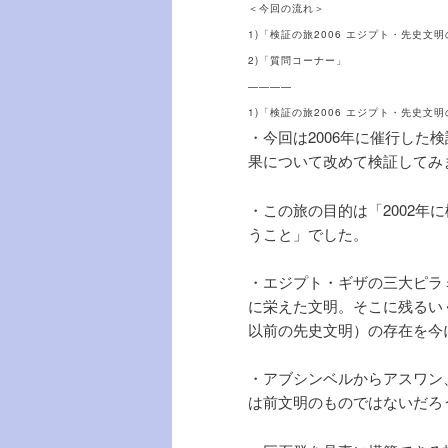
＜今回の流れ＞
1)「検証の旅2006 エジプト・先史文
2)「質問コーナー」
————
1)「検証の旅2006 エジプト・先史文
・今回は2006年に催行し
果について改めて検証してみ
・この旅の目的は「2002
うこと」でした。
・エジプト・ギザの三大ピラ
に栄えた文明。そこに残るいく
以前の先史文明）の存在を今
・アブシンベルからアスワン
は前文明のものではないだろ