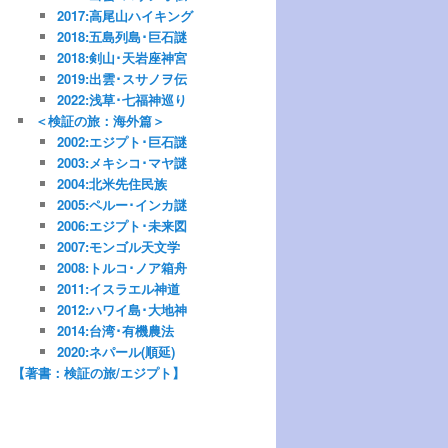
2017:高尾山ハイキング
2018:五島列島･巨石謎
2018:剣山･天岩座神宮
2019:出雲･スサノヲ伝
2022:浅草･七福神巡り
＜検証の旅：海外篇＞
2002:エジプト･巨石謎
2003:メキシコ･マヤ謎
2004:北米先住民族
2005:ペルー･インカ謎
2006:エジプト･未来図
2007:モンゴル天文学
2008:トルコ･ノア箱舟
2011:イスラエル神道
2012:ハワイ島･大地神
2014:台湾･有機農法
2020:ネパール(順延)
【著書：検証の旅/エジプト】