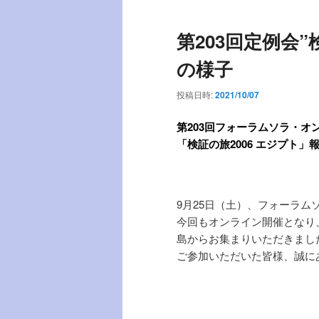
稿
ー
ナ
第203回定例会
ビ
ゲ
の様子
ー
シ
投稿日時:
2021/10/07
ョ
ン
第203
回フォーラムソラ・オ
「検証の旅2006 エジプト
」
9月25日（土）、フォーラム
今回もオンライン開催となり
島からお集まりいただきまし
ご参加いただいた皆様、誠に