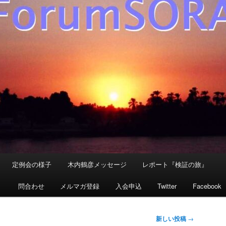
定例会の様子
木内鶴彦メッセージ
レポート『検証の旅』
』
問合わせ
メルマガ登録
入会申込
Twitter
Facebook
新しい投稿
→