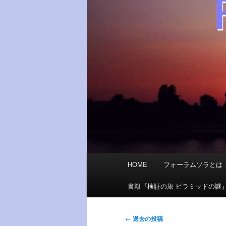
メ
HOME
フォーラムソラとは
イ
ン
書籍『検証の旅 ピラミッドの謎
メ
ニ
投
←
過去の投稿
ュ