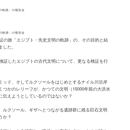
明の軌跡」の報告会
明の軌跡」の報告会
た検証の旅「エジプト・先史文明の軌跡」の、その目的と結
ました。
年に検証したエジプトの古代文明について、更なる検証を行
ミッド、そしてルクソールをはじめとするナイル川沿岸
つかのレリーフが、かつての文明（15000年前の大洪水
に伝えようとしているのではないか？
、ルクソール、ギザへとつながる遺跡群に残る巨石文明
うか？