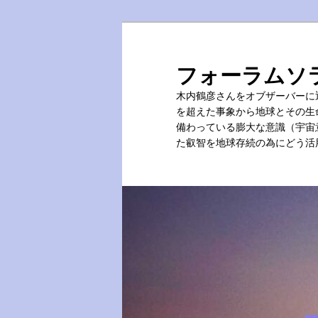
メ
サ
イ
ブ
ン
コ
フォーラムソ
コ
ン
木内鶴彦さんをオブザーバーに
ン
テ
を超えた事象から地球とその生
テ
ン
備わっている膨大な意識（宇宙
ン
ツ
た叡智を地球存続の為にどう活
ツ
へ
へ
移
移
動
動