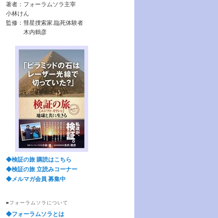
著者：フォーラムソラ主宰
小林けん
監修：彗星捜索家.臨死体験者
木内鶴彦
◆検証の旅 購読はこちら
◆検証の旅 立読みコーナー
◆メルマガ会員 募集中
■フォーラムソラについて
◆フォーラムソラとは