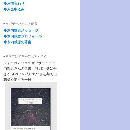
◆お問合わせ
◆入会申込み
■オブザーバー木内鶴彦
◆木内鶴彦メッセージ
◆木内鶴彦プロフィール
◆木内鶴彦の著書
■生き方は星空が教えてくれる
フォーラムソラのオブザーバー木
内鶴彦さんの著書。“地球と共に生
きる”すべての人に気づきを与える
想像を絶する一冊。