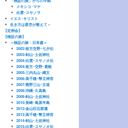
「検証の旅」からの手紙
メキシコ･マヤ
出雲･スサノヲ
イエス･キリスト
生き方は星空が教えて～
【定例会】
【検証の旅】
＜検証の旅：日本篇＞
2002:枚方交野･七夕伝
2003:剣山･土佐神社
2004:出雲･スサノオ伝
2004:枚方･交野･貴船
2005:三内丸山･縄文
2006:高千穂･幣立神宮
2007:熊野三山･古道
2008:沖縄･久高島
2009:剣山･土佐神社
2010:長崎･島原半島
2012:金山巨石群遺
2013:高千穂･幣立神宮
2014:剣山･土佐神社
2015:出雲･スサノオ伝