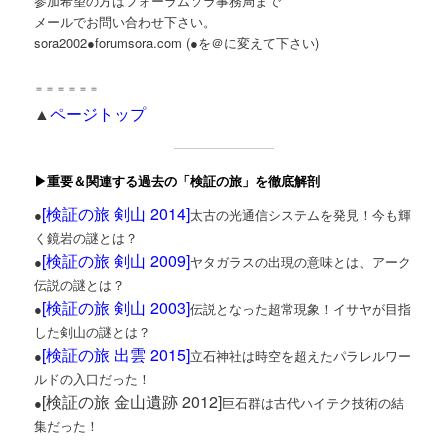
参加希望の方はフォーラムソラ事務局まで
メールでお問い合わせ下さい。
sora2002●forumsora.com (●を＠に変えて下さい)
＝＝＝＝＝＝
▲
ページトップ
▶重要＆関連する過去の「検証の旅」を徹底解剖
[
検証の旅 剣山 2014
]
●
太古の光通信システムを発見！今も輝
く鏡岩の謎とは？
[
検証の旅 剣山 2009
]
●
ヤタガラスの出現の意味とは、アーク
伝説の謎とは？
[
検証の旅 剣山 2003
]
●
伝説となった超常現象！イサヤが目指
した剣山の謎とは？
[
検証の旅 出雲 2015
]
●
立石神社は時空を超えたパラレルワー
ルドの入口だった！
[検証の旅 金山遺跡 2012]
●
巨石群は古代ハイテク技術の結
集だった！