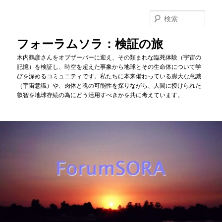
メ
イ
検
ン
索
コ
フォーラムソラ：検証の旅
ン
木内鶴彦さんをオブザーバーに迎え、その類まれな臨死体験（宇宙の
テ
記憶）を検証し、時空を超えた事象から地球とその生命体について学
ン
びを深めるコミュニティです。私たちに本来備わっている膨大な意識
ツ
（宇宙意識）や、肉体と魂の可能性を探りながら、人間に授けられた
へ
叡智を地球存続の為にどう活用すべきかを共に考えています。
移
動