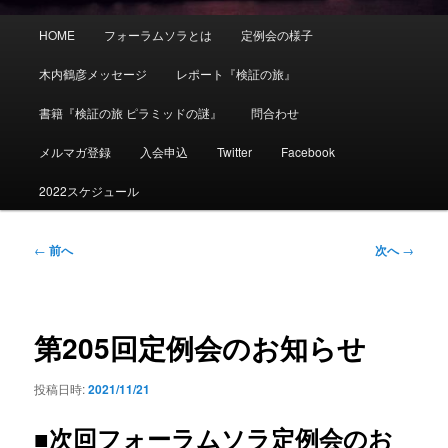
メ
HOME
フォーラムソラとは
定例会の様子
イ
ン
木内鶴彦メッセージ
レポート『検証の旅』
メ
ニ
書籍『検証の旅 ピラミッドの謎』
問合わせ
ュ
ー
メルマガ登録
入会申込
Twitter
Facebook
2022スケジュール
投
←
前へ
次へ
→
稿
ナ
ビ
ゲ
第205回定例会のお知らせ
ー
シ
投稿日時:
2021/11/21
ョ
ン
■次回フォーラムソラ定例会のお