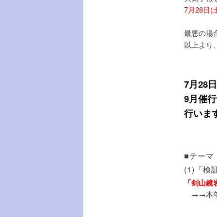
7月28日
最悪の場
以上より
7月28日(
9月催
行いま
■テーマ
(1)「
「剣山鏡
→→本年