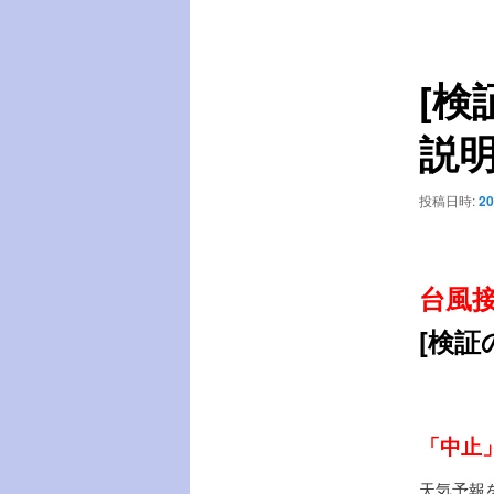
稿
ー
ナ
ビ
[検
ゲ
ー
説
シ
ョ
ン
投稿日時:
20
台風
[検証
「中止
天気予報