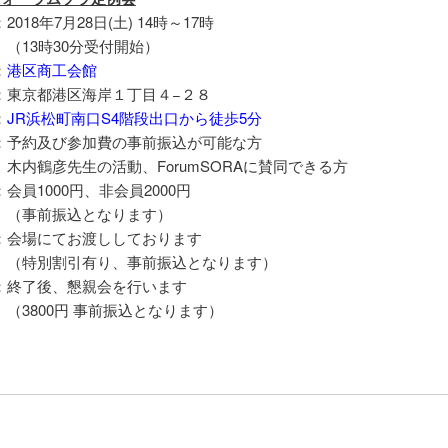
18年7月28日(土) 14時～17時
時30分受付開始）
：
港区商工会館
東京都港区海岸１丁目４−２８
：
JR浜松町南口S4階段出口から徒歩5分
：予約及び参加費の事前振込が可能な方
先生の活動、ForumSORAに賛同できる方
会員1000円、非会員2000円
振込となります）
：会場にてお渡ししております
割引有り、事前振込となります）
終了後、懇親会を行います
00円 事前振込となります）