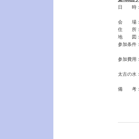
日 時：20
（13
会 場
住 所：
地 図
参加条件
木内鶴彦
参加費用：
（事前
太古の水
（特別
備 考：
（38