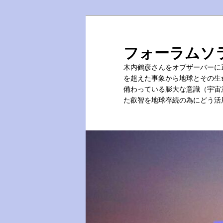
メ
イ
ン
フォーラムソ
コ
木内鶴彦さんをオブザーバーに
ン
を超えた事象から地球とその生
テ
備わっている膨大な意識（宇宙
ン
た叡智を地球存続の為にどう活
ツ
へ
移
動