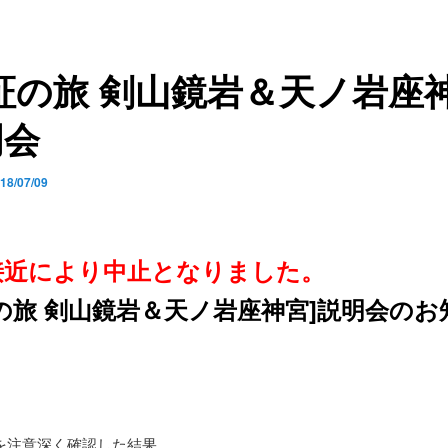
証の旅 剣山鏡岩＆天ノ岩座神
明会
18/07/09
接近により中止となりました。
の旅 剣山鏡岩＆天ノ岩座神宮]説明会のお
」
を注意深く確認した結果、