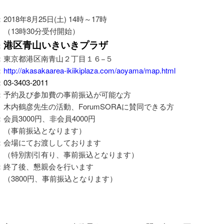
18年8月25日(土) 14時～17時
時30分受付開始）
港区青山いきいきプラザ
：
東京都港区南青山２丁目１６−５
：
http://akasakaarea-ikiikiplaza.com/aoyama/map.html
-3403-2011
：予約及び参加費の事前振込が可能な方
先生の活動、ForumSORAに賛同できる方
会員3000円、非会員4000円
振込となります）
：会場にてお渡ししております
割引有り、事前振込となります）
終了後、懇親会を行います
00円、事前振込となります）