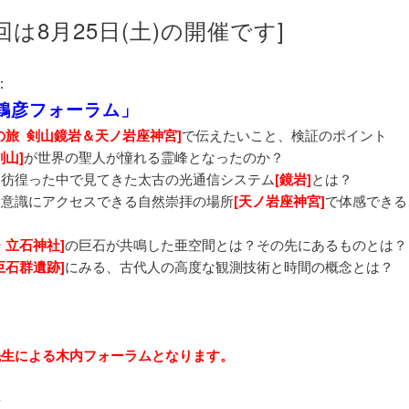
回は8月25日(土)の開催です]
：
鶴彦フォーラム」
の旅 剣山鏡岩＆天ノ岩座神宮]
で伝えたいこと、検証のポイント
剣山]
が世界の聖人が憧れる霊峰となったのか？
彷徨った中で見てきた太古の光通信システム
[鏡岩]
とは？
意識にアクセスできる自然崇拝の場所
[天ノ岩座神宮]
で体感できる
・立石神社]
の巨石が共鳴した亜空間とは？その先にあるものとは？
巨石群遺跡]
にみる、古代人の高度な観測技術と時間の概念とは？
先生による木内フォーラムとなります。