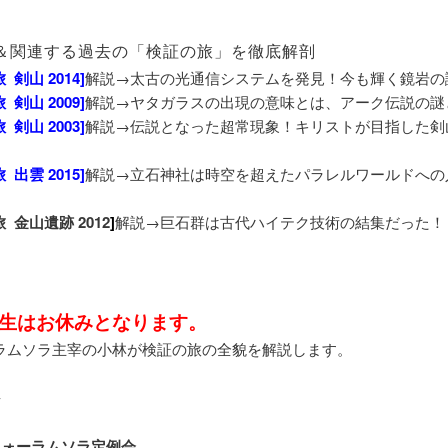
重要＆関連する過去の「検証の旅」を徹底解剖
 剣山 2014
]
解説→太古の光通信システムを発見！今も輝く鏡岩
 剣山 2009
]
解説→ヤタガラスの出現の意味とは、アーク伝説の謎
 剣山 2003
]
解説→伝説となった超常現象！キリストが目指した剣
 出雲 2015
]
解説→立石神社は時空を超えたパラレルワールドへの
 金山遺跡 2012
]
解説→巨石群は古代ハイテク技術の結集だった！
生はお休みとなります。
ムソラ主宰の小林が検証の旅の全貌を解説します。
フォーラムソラ定例会