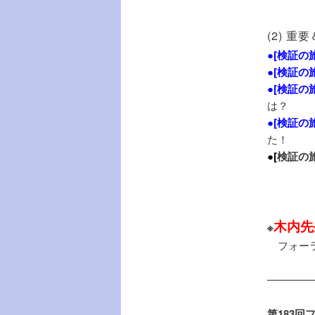
(2) 
●[
検証の旅
●[
検証の旅
●[
検証の旅
は？
●[
検証の旅
た！
●[
検証の旅
木内先
※
フォーラ
————–
第183回