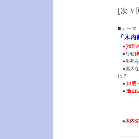
[次々
■テーマ
「木内
●
[検証
●なぜ
[
●生死を
●膨大な
は？
●
[出雲
●
[金山
※
木内
————–