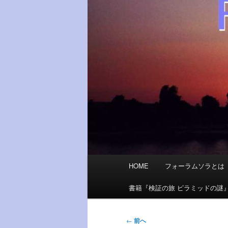
メ
HOME
フォーラムソラとは
イ
ン
書籍『検証の旅 ピラミッドの謎
メ
ニ
投
←
前へ
ュ