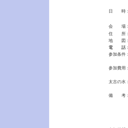
日 時：20
（13
会 場
住 所：
地 図
電 話：03
参加条件
木内鶴彦
参加費用：
（事前
太古の水
（特別
備 考：
（38